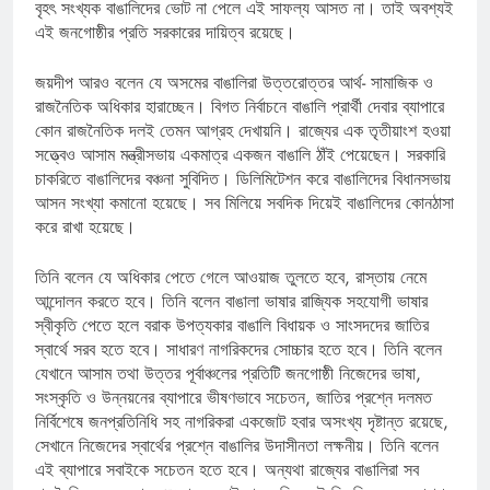
বৃহৎ সংখ্যক বাঙালিদের ভোট না পেলে এই সাফল্য আসত না। তাই অবশ্যই
এই জনগোষ্ঠীর প্রতি সরকারের দায়িত্ব রয়েছে।
জয়দীপ আরও বলেন যে অসমের বাঙালিরা উত্তরোত্তর আর্থ- সামাজিক ও
রাজনৈতিক অধিকার হারাচ্ছেন। বিগত নির্বাচনে বাঙালি প্রার্থী দেবার ব্যাপারে
কোন রাজনৈতিক দলই তেমন আগ্রহ দেখায়নি। রাজ্যের এক তৃতীয়াংশ হওয়া
সত্ত্বেও আসাম মন্ত্রীসভায় একমাত্র একজন বাঙালি ঠাঁই পেয়েছেন। সরকারি
চাকরিতে বাঙালিদের বঞ্চনা সুবিদিত। ডিলিমিটেশন করে বাঙালিদের বিধানসভায়
আসন সংখ্যা কমানো হয়েছে। সব মিলিয়ে সবদিক দিয়েই বাঙালিদের কোনঠাসা
করে রাখা হয়েছে।
তিনি বলেন যে অধিকার পেতে গেলে আওয়াজ তুলতে হবে, রাস্তায় নেমে
আন্দোলন করতে হবে। তিনি বলেন বাঙালা ভাষার রাজ্যিক সহযোগী ভাষার
স্বীকৃতি পেতে হলে বরাক উপত্যকার বাঙালি বিধায়ক ও সাংসদদের জাতির
স্বার্থে সরব হতে হবে। সাধারণ নাগরিকদের সোচ্চার হতে হবে। তিনি বলেন
যেখানে আসাম তথা উত্তর পূর্বাঞ্চলের প্রতিটি জনগোষ্ঠী নিজেদের ভাষা,
সংস্কৃতি ও উন্নয়নের ব্যাপারে ভীষণভাবে সচেতন, জাতির প্রশ্নে দলমত
নির্বিশেষে জনপ্রতিনিধি সহ নাগরিকরা একজোট হবার অসংখ্য দৃষ্টান্ত রয়েছে,
সেখানে নিজেদের স্বার্থের প্রশ্নে বাঙালির উদাসীনতা লক্ষনীয়। তিনি বলেন
এই ব্যাপারে সবাইকে সচেতন হতে হবে। অন্যথা রাজ্যের বাঙালিরা সব