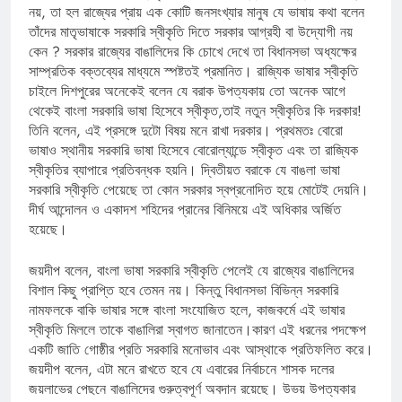
নয়, তা হল রাজ্যের প্রায় এক কোটি জনসংখ্যার মানুষ যে ভাষায় কথা বলেন
তাঁদের মাতৃভাষাকে সরকারি স্বীকৃতি দিতে সরকার আগ্রহী বা উদ্যোগী নয়
কেন ? সরকার রাজ্যের বাঙালিদের কি চোখে দেখে তা বিধানসভা অধ্যক্ষের
সাম্প্রতিক বক্তব্যের মাধ্যমে স্পষ্টতই প্রমানিত। রাজ্যিক ভাষার স্বীকৃতি
চাইলে দিশপুরের অনেকেই বলেন যে বরাক উপত্যকায় তো অনেক আগে
থেকেই বাংলা সরকারি ভাষা হিসেবে স্বীকৃত,তাই নতুন স্বীকৃতির কি দরকার!
তিনি বলেন, এই প্রসঙ্গে দুটো বিষয় মনে রাখা দরকার। প্রথমতঃ বোরো
ভাষাও স্থানীয় সরকারি ভাষা হিসেবে বোরোল্যান্ডে স্বীকৃত এবং তা রাজ্যিক
স্বীকৃতির ব্যাপারে প্রতিবন্ধক হয়নি। দ্বিতীয়ত বরাকে যে বাঙলা ভাষা
সরকারি স্বীকৃতি পেয়েছে তা কোন সরকার স্বপ্রনোদিত হয়ে মোটেই দেয়নি।
দীর্ঘ আন্দোলন ও একাদশ শহিদের প্রানের বিনিময়ে এই অধিকার অর্জিত
হয়েছে।
জয়দীপ বলেন, বাংলা ভাষা সরকারি স্বীকৃতি পেলেই যে রাজ্যের বাঙালিদের
বিশাল কিছু প্রাপ্তি হবে তেমন নয়। কিন্তু বিধানসভা বিভিন্ন সরকারি
নামফলকে বাকি ভাষার সঙ্গে বাংলা সংযোজিত হলে, কাজকর্মে এই ভাষার
স্বীকৃতি মিললে তাকে বাঙালিরা স্বাগত জানাতেন।কারণ এই ধরনের পদক্ষেপ
একটি জাতি গোষ্ঠীর প্রতি সরকারি মনোভাব এবং আস্থাকে প্রতিফলিত করে।
জয়দীপ বলেন, এটা মনে রাখতে হবে যে এবারের নির্বাচনে শাসক দলের
জয়লাভের পেছনে বাঙালিদের গুরুত্বপূর্ণ অবদান রয়েছে। উভয় উপত্যকার