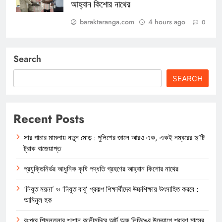
আহ্বান কিশোর নাথের
baraktaranga.com
4 hours ago
0
Search
SEARCH
Recent Posts
সার পাচার মামলায় নতুন মোড় : পুলিশের জালে আরও এক, একই নম্বরের দু’টি
ট্রাক বাজেয়াপ্ত
প্রযুক্তিনির্ভর আধুনিক কৃষি পদ্ধতি গ্রহণের আহ্বান কিশোর নাথের
‘নিযুত ময়না’ ও ‘নিযুত বাবু’ প্রকল্প শিক্ষার্থীদের উচ্চশিক্ষায় উৎসাহিত করবে :
আমিনুল হক
রংপুরে শিমূলতলার শ্মশান কালীমন্দিরে আর্ট অফ লিভিঙের উদ্যোগে শ্রাবণ মাসের