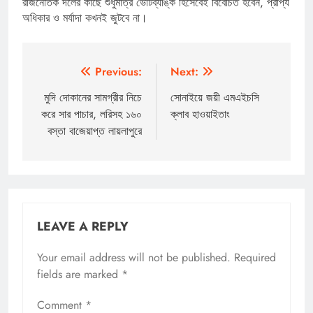
রাজনৈতিক দলের কাছে শুধুমাত্র ভোটব্যাঙ্ক হিসেবেই বিবেচিত হবেন, প্রাপ্য
অধিকার ও মর্যাদা কখনই জুটবে না।
Post
Previous:
Next:
navigation
মুদি দোকানের সামগ্রীর নিচে
সোনাইয়ে জয়ী এমএইচসি
করে সার পাচার, লরিসহ ১৬০
ক্লাব হাওয়াইতাং
বস্তা বাজেয়াপ্ত লায়লাপুরে
LEAVE A REPLY
Your email address will not be published.
Required
fields are marked
*
Comment
*