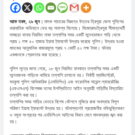
বরাক তরঙ্গ, ২৯ জুন :
মাদক পাচারের বিরুদ্ধে উত্তর ত্রিপুরা জেলা পুলিশের
ধারাবাহিক অভিযানে ফের বড় সাফল্য মিলেছে। মিজোরাম-ত্রিপুরা সীমান্তবর্তী
দামছড়া থানার নিয়মিত নাকা তল্লাশির সময় একটি সন্দেহভাজন গাড়ি থেকে
প্রায় ১ লক্ষ ৫০ হাজার ইয়াবা ট্যাবলেট উদ্ধার করেছে পুলিশ। উদ্ধার হওয়া
মাদকের আনুমানিক বাজারমূল্য প্রায় ৭ কোটি ৫০ লক্ষ টাকা। ঘটনায়
একজনকে গ্রেফতার করা হয়েছে।
পুলিশ সূত্রে জানা গেছে, ২৮ জুন নিয়মিত যানবাহন তল্লাশির সময় একটি
সন্দেহজনক গাড়িকে থামিয়ে তল্লাশি চালানো হয়। নির্বাহী ম্যাজিস্ট্রেট,
মহকুমা পুলিশ আধিকারিক (এসডিপিও) এবং ফরেনসিক সায়েন্স ল্যাবরেটরির
(এফএসএল) বিশেষজ্ঞ দলের উপস্থিতিতে আইন অনুযায়ী গাড়িটির বিস্তারিত
তল্লাশি করা হয়।
তল্লাশির সময় গাড়ির ভেতরে বিশেষ কৌশলে লুকিয়ে রাখা অবস্থায় বিপুল
পরিমাণ ইয়াবা ট্যাবলেট উদ্ধার হয়। ঘটনাস্থলেই প্রয়োজনীয় নথিভুক্তিকরণ
ও নমুনা সংগ্রহের পর এনডিপিএস আইনের বিধান মেনে মাদকদ্রব্য জব্দ করা
হয়।