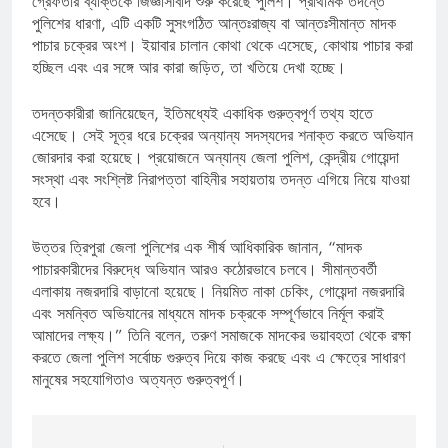
গ্রেফতার ব্যক্তিকে জিজ্ঞাসাবাদ শুরু করেছে পুলিশ। প্রাথমিক তদন্তে
পুলিশের ধারণা, এটি একটি সুসংগঠিত আন্তঃরাজ্য বা আন্তঃসীমান্ত মাদক
পাচার চক্রের অংশ। ইয়াবার চালান কোথা থেকে এসেছে, কোথায় পাচার করা
হচ্ছিল এবং এর সঙ্গে আর কারা জড়িত, তা খতিয়ে দেখা হচ্ছে।
তদন্তকারীরা জানিয়েছেন, ইতিমধ্যেই একাধিক গুরুত্বপূর্ণ তথ্য হাতে
এসেছে। সেই সূত্র ধরে চক্রের অন্যান্য সদস্যদের শনাক্ত করতে অভিযান
জোরদার করা হয়েছে। প্রয়োজনে অন্যান্য জেলা পুলিশ, কেন্দ্রীয় গোয়েন্দা
সংস্থা এবং সংশ্লিষ্ট নিরাপত্তা বাহিনীর সহায়তায় তদন্ত এগিয়ে নিয়ে যাওয়া
হবে।
উত্তর ত্রিপুরা জেলা পুলিশের এক শীর্ষ আধিকারিক জানান, “মাদক
পাচারকারীদের বিরুদ্ধে অভিযান আরও কঠোরভাবে চলবে। সীমান্তবর্তী
এলাকায় নজরদারি বাড়ানো হয়েছে। নিয়মিত নাকা চেকিং, গোয়েন্দা নজরদারি
এবং সমন্বিত অভিযানের মাধ্যমে মাদক চক্রকে সম্পূর্ণভাবে নির্মূল করাই
আমাদের লক্ষ্য।” তিনি বলেন, তরুণ সমাজকে মাদকের ভয়াবহতা থেকে রক্ষা
করতে জেলা পুলিশ সর্বোচ্চ গুরুত্ব দিয়ে কাজ করছে এবং এ ক্ষেত্রে সাধারণ
মানুষের সহযোগিতাও অত্যন্ত গুরুত্বপূর্ণ।