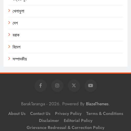
খেলাধুলা
দেশ
বরাক
বিদেশ
সম্পাদকীয়
BarakTaranga - 2026. Powered By
.
BlazeThemes
About Us
Contact Us
Privacy Policy
Terms & Conditions
Disclaimer
Editorial Policy
Grievance Redressal & Correction Policy