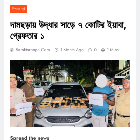
উত্তর পূর্ব
দামছড়ায় উদ্ধার সাড়ে ৭ কোটির ইয়াবা,
গ্রেফতার ১
Baraktaranga.com
1 Month Ago
0
1 Mins
Spread the news