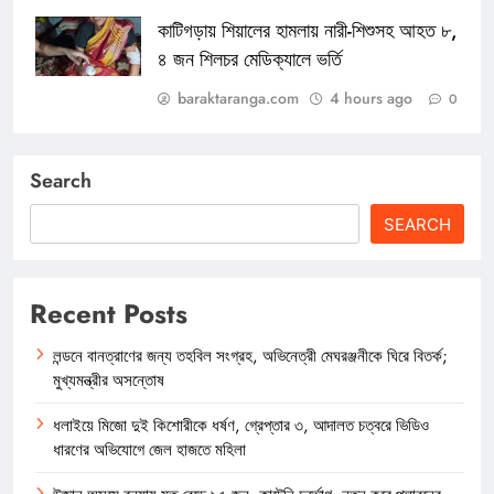
কাটিগড়ায় শিয়ালের হামলায় নারী-শিশুসহ আহত ৮,
৪ জন শিলচর মেডিক্যালে ভর্তি
baraktaranga.com
4 hours ago
0
Search
SEARCH
Recent Posts
লন্ডনে বানত্রাণের জন্য তহবিল সংগ্রহ, অভিনেত্রী মেঘরঞ্জনীকে ঘিরে বিতর্ক;
মুখ্যমন্ত্রীর অসন্তোষ
ধলাইয়ে মিজো দুই কিশোরীকে ধর্ষণ, গ্রেপ্তার ৩, আদালত চত্বরে ভিডিও
ধারণের অভিযোগে জেল হাজতে মহিলা