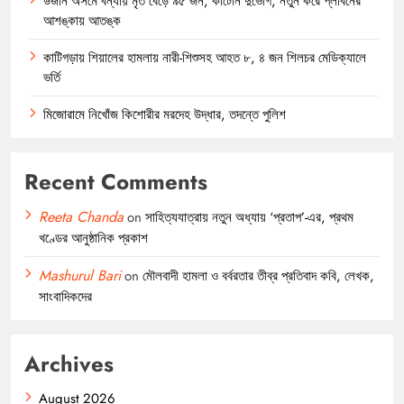
উজান অসমে বন্যায় মৃত বেড়ে ৯৫ জন, কাটেনি দুর্ভোগ, নতুন করে প্লাবনের
আশঙ্কায় আতঙ্ক
কাটিগড়ায় শিয়ালের হামলায় নারী-শিশুসহ আহত ৮, ৪ জন শিলচর মেডিক্যালে
ভর্তি
মিজোরামে নিখোঁজ কিশোরীর মরদেহ উদ্ধার, তদন্তে পুলিশ
Recent Comments
Reeta Chanda
on
সাহিত্যযাত্রায় নতুন অধ্যায় ‘প্রতাপ’-এর, প্রথম
খণ্ডের আনুষ্ঠানিক প্রকাশ
Mashurul Bari
on
মৌলবাদী হামলা ও বর্বরতার তীব্র প্রতিবাদ কবি, লেখক,
সাংবাদিকদের
Archives
August 2026