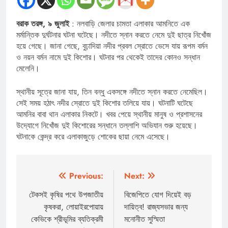
বরাক তরঙ্গ, ৯ জুলাই
: নলবাড়ি জেলার চামতা এলাকার আমনিতে এক
মর্মান্তিক দুর্ঘটনার ঘটনা ঘটেছে। নদীতে স্নান করতে নেমে দুই ছাত্র নিখোঁজ
হয়ে গেছে। জানা গেছে, বুঢ়াদিয়া নদীর প্রবল স্রোতে ভেসে যায় রূপম বর্মন
ও নয়ন বর্মন নামে দুই কিশোর। ঘটনার পর থেকেই তাদের কোনও সন্ধান
মেলেনি।
স্থানীয় সূত্রে জানা যায়, তিন বন্ধু একসঙ্গে নদীতে স্নান করতে নেমেছিল।
সেই সময় হঠাৎ নদীর স্রোতে দুই কিশোর তলিয়ে যায়। ঘটনাটি ঘটেছে
আমনির বাবা থান এলাকার নিকটে। খবর পেয়ে স্থানীয় মানুষ ও প্রশাসনের
উদ্যোগে নিখোঁজ দুই কিশোরের সন্ধানে তল্লাশি অভিযান শুরু হয়েছে।
ঘটনাকে কেন্দ্র করে এলাকাজুড়ে শোকের ছায়া নেমে এসেছে।
Post
Previous:
Next:
navigation
টেকসই কৃষির পথে উপজাতীয়
বিজেপিতে যোগ দিয়েই বড়
কৃষকরা, লোয়াইরপোয়ায়
দায়িত্ব! রাজ্যসভার জন্য
কেভিকে শ্রীভূমির ব্যতিক্রমী
মনোনীত সুস্মিতা