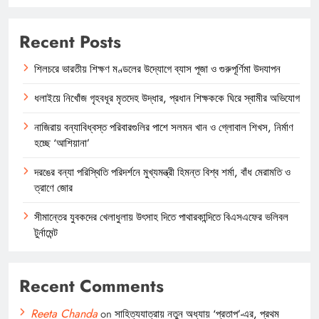
Recent Posts
শিলচরে ভারতীয় শিক্ষণ মণ্ডলের উদ্যোগে ব্যাস পূজা ও গুরুপূর্ণিমা উদযাপন
ধলাইয়ে নিখোঁজ গৃহবধূর মৃতদেহ উদ্ধার, প্রধান শিক্ষককে ঘিরে স্বামীর অভিযোগ
নাজিরায় বন্যাবিধ্বস্ত পরিবারগুলির পাশে সলমন খান ও গ্লোবাল শিখস, নির্মাণ
হচ্ছে ‘আশিয়ানা’
দরঙের বন্যা পরিস্থিতি পরিদর্শনে মুখ্যমন্ত্রী হিমন্ত বিশ্ব শর্মা, বাঁধ মেরামতি ও
ত্রাণে জোর
সীমান্তের যুবকদের খেলাধুলায় উৎসাহ দিতে পাথারকান্দিতে বিএসএফের ভলিবল
টুর্নামেন্ট
Recent Comments
Reeta Chanda
on
সাহিত্যযাত্রায় নতুন অধ্যায় ‘প্রতাপ’-এর, প্রথম