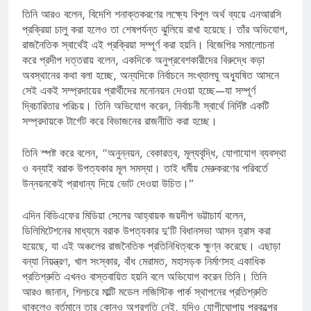
তিনি আরও বলেন, বিদেশি শনাক্তকরণের লক্ষ্যে বিপুল অর্থ ব্যয়ে এনআরসি
প্রক্রিয়া চালু করা হলেও তা শেষপর্যন্ত ঝুলিয়ে রাখা হয়েছে। তাঁর অভিযোগ,
রাজনৈতিক স্বার্থেই এই প্রক্রিয়া সম্পূর্ণ করা হয়নি। বিজেপির সমালোচনা
করে প্রদীপ দত্তরায় বলেন, একদিকে অনুপ্রবেশকারীদের বিরুদ্ধে কড়া
অবস্থানের কথা বলা হচ্ছে, অন্যদিকে নির্বাচনে সংখ্যালঘু অধ্যুষিত আসনে
সেই একই সম্প্রদায়ের প্রার্থীদের মনোনয়ন দেওয়া হচ্ছে—যা সম্পূর্ণ
দ্বিচারিতার পরিচয়। তিনি অভিযোগ করেন, নির্বাচনী স্বার্থে নির্দিষ্ট একটি
সম্প্রদায়কে টার্গেট করে বিভাজনের রাজনীতি করা হচ্ছে।
তিনি স্পষ্ট করে বলেন, “অনুন্নয়ন, বেকারত্ব, মূল্যবৃদ্ধি, যোগাযোগ ব্যবস্থা
ও বন্যাই বরাক উপত্যকার মূল সমস্যা। তাই ধর্মীয় মেরুকরণের পরিবর্তে
উন্নয়নকেই প্রাধান্য দিয়ে ভোট দেওয়া উচিত।”
এদিন বিডিএফের মিডিয়া সেলের আহ্বায়ক জয়দীপ ভট্টাচার্য বলেন,
ডিলিমিটেশনের মাধ্যমে বরাক উপত্যকার দু’টি বিধানসভা আসন হ্রাস করা
হয়েছে, যা এই অঞ্চলের রাজনৈতিক প্রতিনিধিত্বকে ক্ষুণ্ন করেছে। এছাড়া
বন্যা নিয়ন্ত্রণ, খাল সংস্কার, বাঁধ মেরামত, মহাসড়ক নির্মাণসহ একাধিক
প্রতিশ্রুতি এখনও বাস্তবায়িত হয়নি বলে অভিযোগ করেন তিনি। তিনি
আরও জানান, শিলচরে মাল্টি মডেল লজিস্টিক পার্ক স্থাপনের প্রতিশ্রুতি
থাকলেও বর্তমানে তার কোনও অগ্রগতি নেই, যদিও যোগীঘোপায় প্রকল্পের