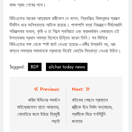
কাজ প্রায় শেষের পথে।
বিডিএফের আরেক আহ্বায়ক হৃষীকেশ দে বলেন, গ্রিনফিল্ড বিমানবন্দর প্রকল্প
দীর্ঘদিন ধরে অনিশ্চয়তায় আটকে রয়েছে। পাশাপাশি বন্যা নিয়ন্ত্রণে দীর্ঘমেয়াদি
পরিকল্পনার অভাব, কৃষি ও চা শিল্পে স্থবিরতা এবং ক্রমবর্ধমান বেকারত্ব এই
উপত্যকার প্রধান সমস্যা হিসেবে চিহ্নিত করেন তিনি। সব মিলিয়ে
বিডিএফের পক্ষ থেকে স্পষ্ট বার্তা দেওয়া হয়েছে—ধর্মীয় উস্কানি নয়, বরং
বাস্তব সমস্যার সমাধানকে প্রাধান্য দিয়েই ভোটের সিদ্ধান্ত নেওয়া উচিত।
Tagged:
BDF
silchar today news
Post
Previous:
Next:
navigation
করিম উদ্দিনের সমর্থনে
বাইকের পেছনে প্রাক্তন
মাইক্রোফোন হাতে আক্তার,
স্ত্রীকে বঁধে নির্মম অত্যাচার,
সোনাইয়ে জমে উঠছে দ্বিমুখী
স্বামীকে ঘিরে গণপিটুনি
লড়াই
জনতার