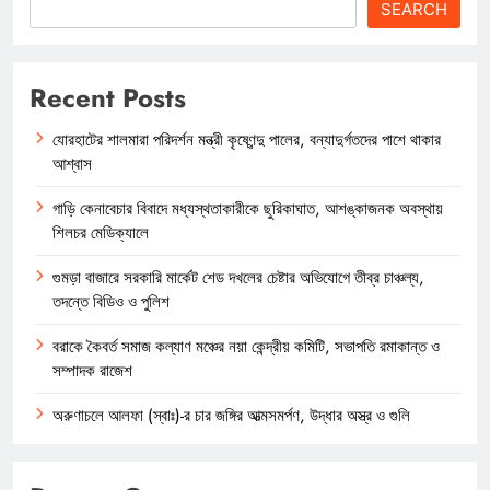
SEARCH
Recent Posts
যোরহাটের শালমারা পরিদর্শন মন্ত্রী কৃষ্ণেন্দু পালের, বন্যাদুর্গতদের পাশে থাকার
আশ্বাস
গাড়ি কেনাবেচার বিবাদে মধ্যস্থতাকারীকে ছুরিকাঘাত, আশঙ্কাজনক অবস্থায়
শিলচর মেডিক্যালে
গুমড়া বাজারে সরকারি মার্কেট শেড দখলের চেষ্টার অভিযোগে তীব্র চাঞ্চল্য,
তদন্তে বিডিও ও পুলিশ
বরাকে কৈবর্ত সমাজ কল্যাণ মঞ্চের নয়া কেন্দ্রীয় কমিটি, সভাপতি রমাকান্ত ও
সম্পাদক রাজেশ
অরুণাচলে আলফা (স্বাঃ)-র চার জঙ্গির আত্মসমর্পণ, উদ্ধার অস্ত্র ও গুলি