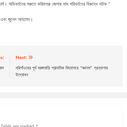
চার্য। অভিবর্তনের শুরুতে করিমগঞ্জ জেলার নাম পরিবর্তনের বিরুদ্ধে নাটক ”
্তী এবং জুনেদ আহমেদ।
s:
Next:
বাদ
মরিগাঁওয়ের পূর্ব বরঙ্গাবাড়ি প্রাথমিক বিদ্যালয়ে “জ্ঞানম” গ্রন্থাগার
উদ্বোধন
 fields are marked
*