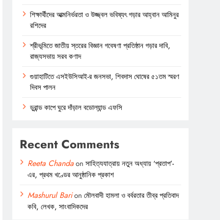
শিক্ষার্থীদের আত্মনির্ভরতা ও উজ্জ্বল ভবিষ্যৎ গড়ার আহ্বান আমিনুর
রশিদের
শ্রীভূমিতে জাতীয় স্তরের বিজ্ঞান গবেষণা প্রতিষ্ঠান গড়ার দাবি,
রাজ্যসভায় সরব কণাদ
গুয়াহাটিতে এসইউসিআই-র জনসভা, শিবদাস ঘোষের ৫১তম স্মরণ
দিবস পালন
ডুরান্ড কাপে ঘুরে দাঁড়াল বডোল্যান্ড এফসি
Recent Comments
Reeta Chanda
on
সাহিত্যযাত্রায় নতুন অধ্যায় ‘প্রতাপ’-
এর, প্রথম খণ্ডের আনুষ্ঠানিক প্রকাশ
Mashurul Bari
on
মৌলবাদী হামলা ও বর্বরতার তীব্র প্রতিবাদ
কবি, লেখক, সাংবাদিকদের