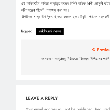
এই অভিবর্তনে কবিতা আবৃত্তি করেন বিশিষ্ট বাচিক শিল্পী মৌসুমী ভট্টা
করিমগঞ্জের পাঁচালী “মঞ্চস্থ করা হয়।
বিশিষ্টদের মধ্যে উপস্থিত ছিলেন বদরুল হক চৌধুরী, পরিমল চক্ৰবৰ
Tagged:
sribhumi news
Post
Previou
navigation
বাংলাদেশে সংখ্যালঘু নির্যাতনের বিরুদ্ধে সিপিএমের প্রতি
LEAVE A REPLY
Your email address will not be published.
Required