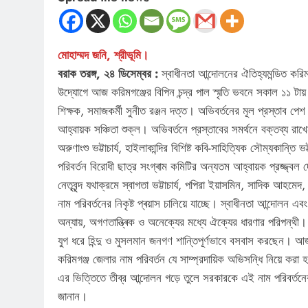
মোহাম্মদ জনি, শ্রীভূমি।
বরাক তরঙ্গ, ২৪ ডিসেম্বর :
স্বাধীনতা আন্দোলনের ঐতিহ্যমন্ডিত করিমগ
উদ্যোগে আজ করিমগঞ্জের বিপিন চন্দ্র পাল স্মৃতি ভবনে সকাল ১১ টায় 
শিক্ষক, সমাজকর্মী সুনীত রঞ্জন দত্ত। অভিবর্তনের মূল প্রস্তাব পে
আহ্বায়ক সঞ্চিতা শুক্ল। অভিবর্তনে প্রস্তাবের সমর্থনে বক্তব্য রাখ
অরুণাংশু ভট্টাচার্য, হাইলাকান্দির বিশিষ্ট কবি-সাহিত্যিক সৌম্যকান্তি
পরিবর্তন বিরোধী ছাত্র সংগ্ৰাম কমিটির অন্যতম আহ্বায়ক প্রজ্জ্বল 
নেতৃবৃন্দ যথাক্রমে স্বাগতা ভট্টাচার্য, পপিরা ইয়াসমিন, সাদিক আহম
নাম পরিবর্তনের নিকৃষ্ট প্ৰয়াস চালিয়ে যাচ্ছে। স্বাধীনতা আন্দোলন 
অন্যায়, অগণতান্ত্ৰিক ও অনেক্যের মধ্যে ঐক্যের ধারণার পরিপন্থী
যুগ ধরে হিন্দু ও মুসলমান জনগণ শান্তিপূর্ণভাবে বসবাস করছেন। আজ
করিমগঞ্জ জেলার নাম পরিবর্তন যে সাম্প্রদায়িক অভিসন্ধি নিয়ে ক
এর ভিত্তিতে তীব্র আন্দোলন গড়ে তুলে সরকারকে এই নাম পরিবর্তনের
জানান।