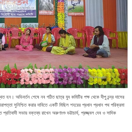
থিত হন। অভিবর্তন শেষে নব গঠিত ছাত্র যুব কমিটির পক্ষ থেকে দীপু চন্দ্র দাসের
নিরাপত্তা সুনিশ্চিত করার দাবিতে একটি মিছিল শহরের প্রধান প্রধান পথ পরিক্রমা
প্রতিবাদী সভায় বক্তব্য রাখেন অরুণাংশু ভট্টাচার্য, প্রজ্জ্বল দেব ও সাদিক