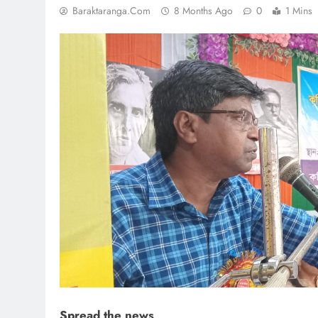
Baraktaranga.com
8 Months Ago
0
1 Mins
Spread the news