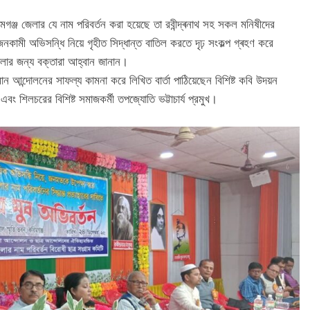
িমগঞ্জ জেলার যে নাম পরিবৰ্তন করা হয়েছে তা রবীন্দ্ৰনাথ সহ সকল মনিষীদের
নকামী অভিসন্ধি নিয়ে গৃহীত সিদ্ধান্ত বাতিল করতে দৃঢ় সংকল্প গ্ৰহণ করে
লার জন্য বক্তারা আহ্বান জানান।
ান আন্দোলনের সাফল্য কামনা করে লিখিত বার্তা পাঠিয়েছেন বিশিষ্ট কবি উদয়ন
 এবং শিলচরের বিশিষ্ট সমাজকর্মী তপজ্যোতি ভট্টাচার্য প্রমুখ।