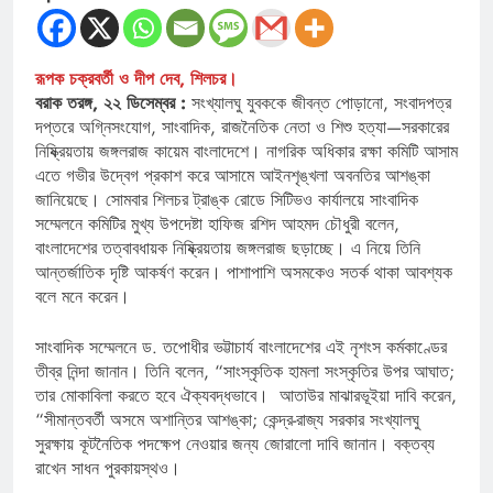
রূপক চক্রবর্তী ও দীপ দেব, শিলচর।
বরাক তরঙ্গ, ২২ ডিসেম্বর :
সংখ্যালঘু যুবককে জীবন্ত পোড়ানো, সংবাদপত্র
দপ্তরে অগ্নিসংযোগ, সাংবাদিক, রাজনৈতিক নেতা ও শিশু হত্যা—সরকারের
নিষ্ক্রিয়তায় জঙ্গলরাজ কায়েম বাংলাদেশে। নাগরিক অধিকার রক্ষা কমিটি আসাম
এতে গভীর উদ্বেগ প্রকাশ করে আসামে আইনশৃঙ্খলা অবনতির আশঙ্কা
জানিয়েছে। সোমবার শিলচর ট্রাঙ্ক রোডে সিটিভও কার্যালয়ে সাংবাদিক
সম্মেলনে কমিটির মুখ্য উপদেষ্টা হাফিজ রশিদ আহমদ চৌধুরী বলেন,
বাংলাদেশের তত্বাবধায়ক নিষ্ক্রিয়তায় জঙ্গলরাজ ছড়াচ্ছে। এ নিয়ে তিনি
আন্তর্জাতিক দৃষ্টি আকর্ষণ করেন। পাশাপাশি অসমকেও সতর্ক থাকা আবশ্যক
বলে মনে করেন।
সাংবাদিক সম্মেলনে ড. তপোধীর ভট্টাচার্য বাংলাদেশের এই নৃশংস কর্মকাণ্ডের
তীব্র নিন্দা জানান। তিনি বলেন, “সাংস্কৃতিক হামলা সংস্কৃতির উপর আঘাত;
তার মোকাবিলা করতে হবে ঐক্যবদ্ধভাবে। আতাউর মাঝারভূইয়া দাবি করেন,
“সীমান্তবর্তী অসমে অশান্তির আশঙ্কা; কেন্দ্র-রাজ্য সরকার সংখ্যালঘু
সুরক্ষায় কূটনৈতিক পদক্ষেপ নেওয়ার জন্য জোরালো দাবি জানান। বক্তব্য
রাখেন সাধন পুরকায়স্থও।