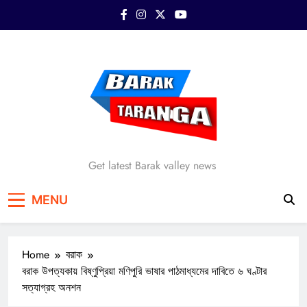
Skip
to
content
Barak Taranga
Get latest Barak valley news
MENU
Home
বরাক
বরাক উপত্যকায় বিষ্ণুপ্রিয়া মণিপুরি ভাষার পাঠমাধ্যমের দাবিতে ৬ ঘণ্টার
সত্যাগ্রহ অনশন