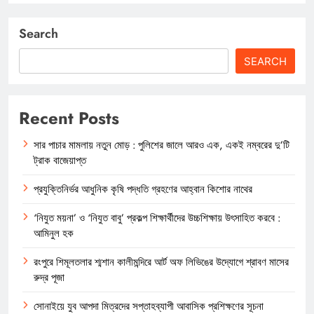
Search
SEARCH
Recent Posts
সার পাচার মামলায় নতুন মোড় : পুলিশের জালে আরও এক, একই নম্বরের দু’টি
ট্রাক বাজেয়াপ্ত
প্রযুক্তিনির্ভর আধুনিক কৃষি পদ্ধতি গ্রহণের আহ্বান কিশোর নাথের
‘নিযুত ময়না’ ও ‘নিযুত বাবু’ প্রকল্প শিক্ষার্থীদের উচ্চশিক্ষায় উৎসাহিত করবে :
আমিনুল হক
রংপুরে শিমূলতলার শ্মশান কালীমন্দিরে আর্ট অফ লিভিঙের উদ্যোগে শ্রাবণ মাসের
রুদ্র পূজা
সোনাইয়ে যুব আপদা মিত্রদের সপ্তাহব্যাপী আবাসিক প্রশিক্ষণের সূচনা