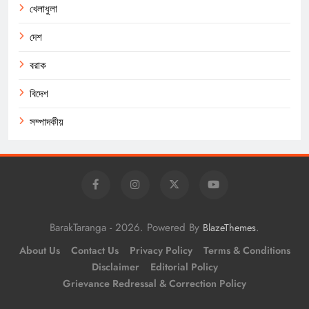
খেলাধুলা
দেশ
বরাক
বিদেশ
সম্পাদকীয়
BarakTaranga - 2026. Powered By
.
BlazeThemes
About Us
Contact Us
Privacy Policy
Terms & Conditions
Disclaimer
Editorial Policy
Grievance Redressal & Correction Policy