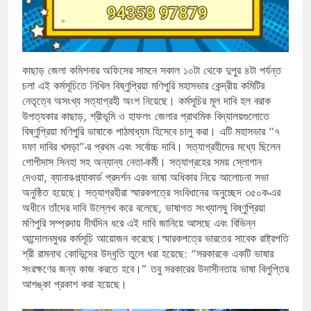
কাছাড় জেলা কমিশনার অফিসের সামনে সকাল ১০টা থেকে দুপুর ৪টা পর্যন্ত
চলা এই কর্মসূচিতে নিখিল বিষ্ণুপ্রিয়া মণিপুরি মহাসভার কেন্দ্রীয় কমিটির
নেতৃত্বে অসংখ্য সত্যাগ্রহী অংশ নিয়েছে। কর্মসূচির মূল দাবি হল বরাক
উপত্যকার কাছাড়, শ্রীভূমি ও হাফলং জেলার প্রাথমিক বিদ্যালয়গুলোতে
বিষ্ণুপ্রিয়া মণিপুরি ভাষাকে পাঠমাধ্যম হিসেবে চালু করা। এটি মহাসভার “৭
দফা দাবির খসড়া”-র প্রথম এবং সর্বোচ্চ দাবি। সত্যাগ্রহীদের মধ্যে ছিলেন
গোপীদাস সিনহা সহ অন্যান্য নেতা-কর্মী। সত্যাগ্রহের সময় স্লোগান
দেওয়া, ব্যানার-প্ল্যাকার্ড প্রদর্শন এবং ভাষা অধিকার নিয়ে আলোচনা সভা
অনুষ্ঠিত হয়েছে। সত্যাগ্রহীরা স্মারকপত্রে সংবিধানের অনুচ্ছেদ ৩৫০ক-এর
অধীনে তাঁদের দাবি উল্লেখ করে বলেছে, ভাষাগত সংখ্যালঘু বিষ্ণুপ্রিয়া
মণিপুরি সম্প্রদায় দীর্ঘদিন ধরে এই দাবি জানিয়ে আসছে এবং বিভিন্ন
আন্দোলনমুখর কর্মসূচি আয়োজন করেছে।স্মারকপত্রে ভারতের সাবেক রাষ্ট্রপতি
শ্রী রামনাথ কোভিন্দের উদ্ধৃতি তুলে ধরা হয়েছে: “সরকারকে একটি ভাষার
সংরক্ষণের জন্য কাজ করতে হবে।” তবু সরকারের উদাসীনতায় ভাষা বিলুপ্তির
আশঙ্কা প্রকাশ করা হয়েছে।