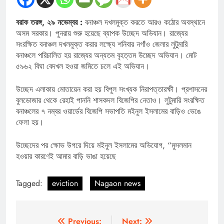
বরাক তরঙ্গ, ২৯ নভেম্বর :
বনাঞ্চল দখলমুক্ত করতে আরও কঠোর অবস্থানে
অসম সরকার। পুনরায় শুরু হয়েছে ব্যাপক উচ্ছেদ অভিযান। রাজ্যের
সংরক্ষিত বনাঞ্চল দখলমুক্ত করার লক্ষ্যে শনিবার নগাঁও জেলার লুটুমারি
বনাঞ্চলে পরিচালিত হয় রাজ্যের অন্যতম বৃহত্তম উচ্ছেদ অভিযান। মোট
৫৯৬২ বিঘা বেদখল হওয়া জমিতে চলে এই অভিযান।
উচ্ছেদ এলাকায় মোতায়েন করা হয় বিপুল সংখ্যক নিরাপত্তারক্ষী। প্রশাসনের
বুলডোজার থেকে রেহাই পাননি শাসকদল বিজেপির নেতাও। লুটুমারি সংরক্ষিত
বনাঞ্চলের ৭ নম্বর ওয়ার্ডের বিজেপি সভাপতি মইনুল ইসলামের বাড়িও ভেঙে
ফেলা হয়।
উচ্ছেদের পর ক্ষোভ উগরে দিয়ে মইনুল ইসলামের অভিযোগ, “মুসলমান
হওয়ার কারণেই আমার বাড়ি ভাঙা হয়েছে
Tagged:
eviction
Nagaon news
Post
Previous:
Next: