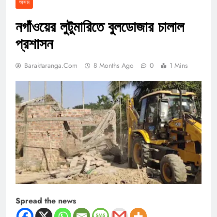
অসম
নগাঁওয়ের লুটুমারিতে বুলডোজার চালাল
প্রশাসন
Baraktaranga.com
8 Months Ago
0
1 Mins
Spread the news