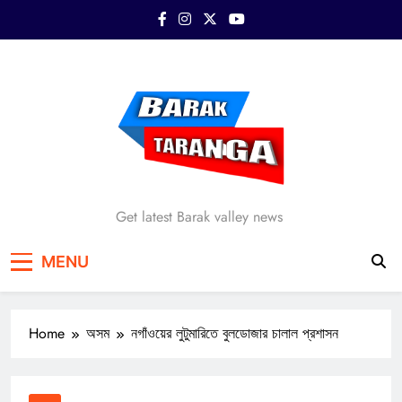
Skip
to
content
Barak Taranga
Get latest Barak valley news
MENU
Home
অসম
নগাঁওয়ের লুটুমারিতে বুলডোজার চালাল প্রশাসন