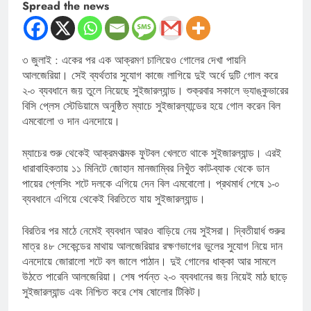
Spread the news
৩ জুলাই : একের পর এক আক্রমণ চালিয়েও গোলের দেখা পায়নি
আলজেরিয়া। সেই ব্যর্থতার সুযোগ কাজে লাগিয়ে দুই অর্ধে দুটি গোল করে
২-০ ব্যবধানে জয় তুলে নিয়েছে সুইজারল্যান্ড। শুক্রবার সকালে ভ্যাঙ্কুভারের
বিসি প্লেস স্টেডিয়ামে অনুষ্ঠিত ম্যাচে সুইজারল্যান্ডের হয়ে গোল করেন বিল
এমবোলো ও দান এনদোয়ে।
ম্যাচের শুরু থেকেই আক্রমণাত্মক ফুটবল খেলতে থাকে সুইজারল্যান্ড। এরই
ধারাবাহিকতায় ১১ মিনিটে জোহান মানজাম্বির নিখুঁত কাট-ব্যাক থেকে ডান
পায়ের প্লেসিং শটে দলকে এগিয়ে দেন বিল এমবোলো। প্রথমার্ধ শেষে ১-০
ব্যবধানে এগিয়ে থেকেই বিরতিতে যায় সুইজারল্যান্ড।
বিরতির পর মাঠে নেমেই ব্যবধান আরও বাড়িয়ে নেয় সুইসরা। দ্বিতীয়ার্ধ শুরুর
মাত্র ৪৮ সেকেন্ডের মাথায় আলজেরিয়ার রক্ষণভাগের ভুলের সুযোগ নিয়ে দান
এনদোয়ে জোরালো শটে বল জালে পাঠান। দুই গোলের ধাক্কা আর সামলে
উঠতে পারেনি আলজেরিয়া। শেষ পর্যন্ত ২-০ ব্যবধানের জয় নিয়েই মাঠ ছাড়ে
সুইজারল্যান্ড এবং নিশ্চিত করে শেষ ষোলোর টিকিট।