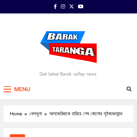
Skip
to
content
Barak Taranga
Get latest Barak valley news
MENU
Home
খেলাধুলা
আলজেরিয়াকে হারিয়ে শেষ ষোলোয় সুইজারল্যান্ড