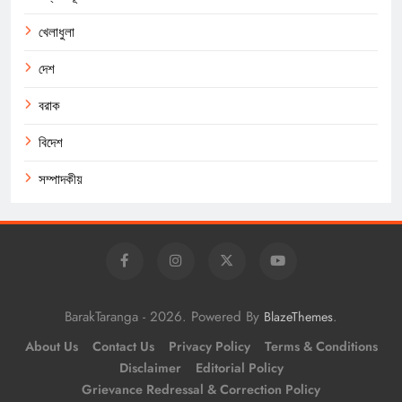
খেলাধুলা
দেশ
বরাক
বিদেশ
সম্পাদকীয়
BarakTaranga - 2026. Powered By
.
BlazeThemes
About Us
Contact Us
Privacy Policy
Terms & Conditions
Disclaimer
Editorial Policy
Grievance Redressal & Correction Policy