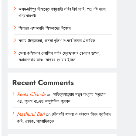
অসম-মণিপুর সীমান্তে পণ্যবাহী লরির দীর্ঘ সারি, পচে নষ্ট হচ্ছে
খাদ্যসামগ্রী
শিলচরে এসআরডি শিক্ষকদের বিক্ষোভ
সভায় উত্তেজনা, জনতা-পুলিশ সংঘর্ষে আহত একাধিক
জেলা কমিশনার দেবাশিস শর্মার স্বেচ্ছাবসর নেওয়ার জল্পনা,
সমাজসেবায় আরও সক্রিয় হওয়ার ইঙ্গিত
Recent Comments
Reeta Chanda
on
সাহিত্যযাত্রায় নতুন অধ্যায় ‘প্রতাপ’-
এর, প্রথম খণ্ডের আনুষ্ঠানিক প্রকাশ
Mashurul Bari
on
মৌলবাদী হামলা ও বর্বরতার তীব্র প্রতিবাদ
কবি, লেখক, সাংবাদিকদের