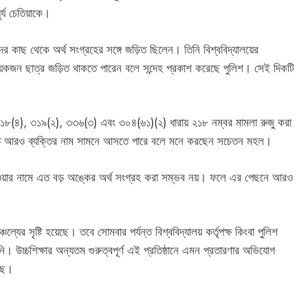
্য চেতিয়াকে।
দের কাছ থেকে অর্থ সংগ্রহের সঙ্গে জড়িত ছিলেন। তিনি বিশ্ববিদ্যালয়ের
আরও কয়েকজন ছাত্র জড়িত থাকতে পারেন বলে সন্দেহ প্রকাশ করেছে পুলিশ। সেই দিকটি
র ৩১৮(৪), ৩১৯(২), ৩৩৬(৩) এবং ৩০৪(৬১)(২) ধারায় ২১৮ নম্বর মামলা রুজু করা
়িত আরও ব্যক্তির নাম সামনে আসতে পারে বলে মনে করছেন সচেতন মহল।
য়ার নামে এত বড় অঙ্কের অর্থ সংগ্রহ করা সম্ভব নয়। ফলে এর পেছনে আরও
চল্যের সৃষ্টি হয়েছে। তবে সোমবার পর্যন্ত বিশ্ববিদ্যালয় কর্তৃপক্ষ কিংবা পুলিশ
ি। উচ্চশিক্ষার অন্যতম গুরুত্বপূর্ণ এই প্রতিষ্ঠানে এমন প্রতারণার অভিযোগ
েছে।