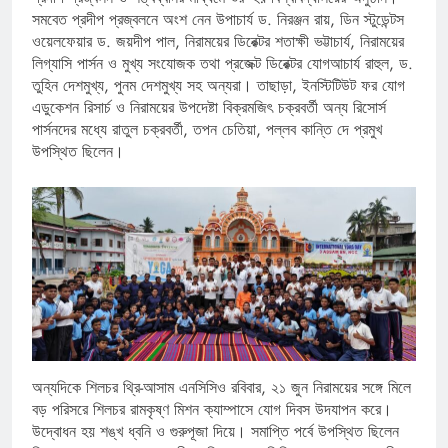
সমবেত প্রদীপ প্রজ্বলনে অংশ নেন উপাচার্য ড. নিরঞ্জন রায়, ডিন স্টুডেন্টস
ওয়েলফেয়ার ড. জয়দীপ পাল, নিরাময়ের ডিরেক্টর শতাক্ষী ভট্টাচার্য, নিরাময়ের
লিগ্যাসি পার্সন ও মুখ্য সংযোজক তথা প্রজেক্ট ডিরেক্টর যোগআচার্য রাহুল, ড.
তুহিন দেশমুখ্য, পুনম দেশমুখ্য সহ অন্যরা। তাছাড়া, ইনস্টিটিউট ফর যোগ
এডুকেশন রিসার্চ ও নিরাময়ের উপদেষ্টা বিক্রমজিৎ চক্রবর্তী অন্য রিসোর্স
পার্সনদের মধ্যে রাতুল চক্রবর্তী, তপন চেতিয়া, পল্লব কান্তি দে প্রমুখ
উপস্থিত ছিলেন।
অন্যদিকে শিলচর থ্রি-আসাম এনসিসিও রবিবার, ২১ জুন নিরাময়ের সঙ্গে মিলে
বড় পরিসরে শিলচর রামকৃষ্ণ মিশন ক্যাম্পাসে যোগ দিবস উদযাপন করে।
উদ্বোধন হয় শঙ্খ ধ্বনি ও গুরুপূজা দিয়ে। সমাপ্তি পর্বে উপস্থিত ছিলেন