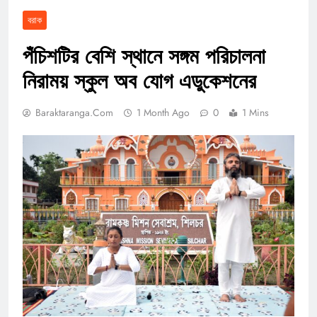
বরাক
পঁচিশটির বেশি স্থানে সঙ্গম পরিচালনা
নিরাময় স্কুল অব যোগ এডুকেশনের
Baraktaranga.com
1 Month Ago
0
1 Mins