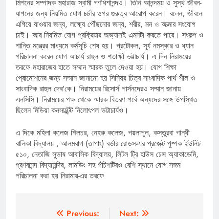
মিশনের সম্পাদক মহারাজ স্বামী গণধিশানন্দও। তিনি আনন্দময় ও সুস্থ জীবন-
যাপনের জন্য নিয়মিত যোগ চর্চার ওপর গুরুত্ব আরোপ করেন। বলেন, জীবনে
এগিয়ে যাওয়ার জন্য, লক্ষ্যে পৌঁছনোর জন্য, শরীর, মন ও আত্মার সংযোগ
চাই। আর নিয়মিত যোগ প্রক্রিয়ার অভ্যাসই এমনটা করতে পারে। সংকল্প ও
শান্তি মন্ত্রের মাধ্যমে কর্মসূচি শেষ হয়। প্রটোকল, সূর্য নমস্কার ও ধ্যান
পরিচালনা করেন যোগ আচার্য রাহুল ও শতাক্ষী ভট্টাচার্য। এ দিন নিরাময়ের
তরফে মহারাজের হাতে সম্মান স্মারক তুলে দেওয়া হয়। যোগ শিক্ষা
প্রোমোশনের জন্য সম্মান জানানো হয় সিনিয়র চিত্র সাংবাদিক পার্থ শীল ও
সাংবাদিক রাহুল দেব’কে। নিরাময়ের রিসোর্স পার্সনদেরও সম্মান জানায়
এনসিসি। নিরাময়ের পক্ষ থেকে স্মারক বিতরণ পর্বে অন্যদের সঙ্গে উপস্থিত
ছিলেন মিডিয়া কনসাল্টেন্ট নিলোৎপল ভট্টাচার্যও।
এ দিকে মহিলা কলেজ শিলচর, নেহরু কলেজ, পয়লাপুল, কস্তুরবা গান্ধী
বালিকা বিদ্যালয় , আলমবাগ (তাপাং) বর্ডার রোডস-এর প্রজেক্ট পুষ্পক ইউনিট
৫১০, নেতাজি সুভাষ আবাসিক বিদ্যালয়, লিটল ট্রি হাউস চেস অ্যাকাডেমি,
প্রণবানন্দ বিদ্যামন্দির, লামডিং সহ পঁচিশটিরও বেশি স্থানে যোগ সঙ্গম
পরিচালনা করা হয় নিরামায়-এর তরফে
Post
Previous:
Next: