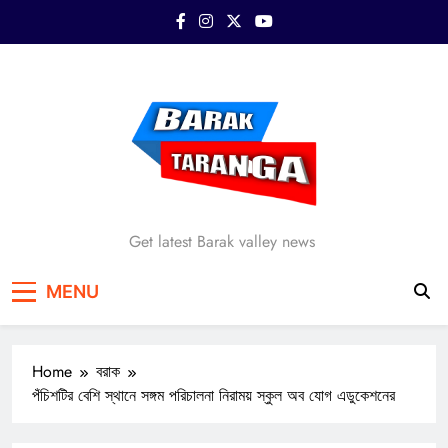
Skip
to
content
Barak Taranga
Get latest Barak valley news
MENU
Home
বরাক
পঁচিশটির বেশি স্থানে সঙ্গম পরিচালনা নিরাময় স্কুল অব যোগ এডুকেশনের