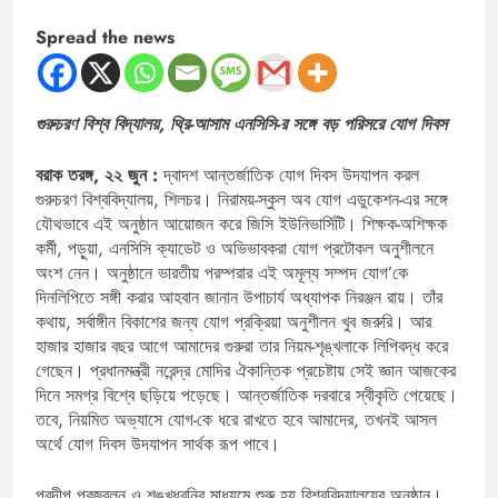
Spread the news
গুরুচরণ বিশ্ব বিদ্যালয়, থ্রি-আসাম এনসিসি-র সঙ্গে বড় পরিসরে যোগ দিবস
বরাক তরঙ্গ, ২২ জুন :
দ্বাদশ আন্তর্জাতিক যোগ দিবস উদযাপন করল
গুরুচরণ বিশ্ববিদ্যালয়, শিলচর। নিরাময়-স্কুল অব যোগ এডুকেশন-এর সঙ্গে
যৌথভাবে এই অনুষ্ঠান আয়োজন করে জিসি ইউনিভার্সিটি। শিক্ষক-অশিক্ষক
কর্মী, পড়ুয়া, এনসিসি ক্যাডেট ও অভিভাবকরা যোগ প্রটোকল অনুশীলনে
অংশ নেন। অনুষ্ঠানে ভারতীয় পরম্পরার এই অমূল্য সম্পদ যোগ’কে
দিনলিপিতে সঙ্গী করার আহবান জানান উপাচার্য অধ্যাপক নিরঞ্জন রায়। তাঁর
কথায়, সর্বাঙ্গীন বিকাশের জন্য যোগ প্রক্রিয়া অনুশীলন খুব জরুরি। আর
হাজার হাজার বছর আগে আমাদের গুরুরা তার নিয়ম-শৃঙ্খলাকে লিপিবদ্ধ করে
গেছেন। প্রধানমন্ত্রী নরেন্দ্র মোদির ঐকান্তিক প্রচেষ্টায় সেই জ্ঞান আজকের
দিনে সমগ্র বিশ্বে ছড়িয়ে পড়েছে। আন্তর্জাতিক দরবারে স্বীকৃতি পেয়েছে।
তবে, নিয়মিত অভ্যাসে যোগ-কে ধরে রাখতে হবে আমাদের, তখনই আসল
অর্থে যোগ দিবস উদযাপন সার্থক রূপ পাবে।
প্রদীপ প্রজ্বলন ও শঙ্খধ্বনির মাধ্যমে শুরু হয় বিশ্ববিদ্যালয়ের অনুষ্ঠান।