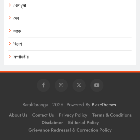
খেলাধুলা
দেশ
বরাক
বিদেশ
সম্পাদকীয়
BarakTaranga - 2026. Powered By
.
BlazeThemes
About Us
Contact Us
Privacy Policy
Terms & Conditions
Disclaimer
Editorial Policy
Grievance Redressal & Correction Policy