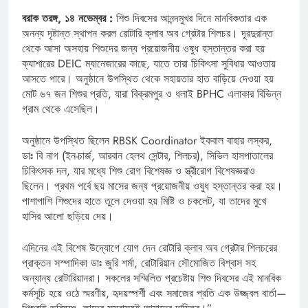
বরাক তরঙ্গ, ১৪ নভেম্বর :
শিশু দিবসের আনন্দমুখর দিনে মানবিকতার এক
অনন্য দৃষ্টান্ত স্থাপন করল রোটারি ক্লাব অব গ্রেটার শিলচর। দূরদুরান্ত
থেকে আসা অসহায় শিশুদের জন্য প্রয়োজনীয় ওষুধ হস্তান্তর করা হয়
ক্যাশারের DEIC ম্যানেজারের কাছে, যাতে তারা চিকিৎসা সুবিধার আওতায়
আসতে পারে। অনুষ্ঠানে উপস্থিত থেকে সহায়তার হাত বাড়িয়ে দেওয়া হয়
মোট ৬৭ জন শিশুর প্রতি, যারা বিক্রমপুর ও ধলাই BPHC এলাকার বিভিন্ন
গ্রাম থেকে এসেছিল।
অনুষ্ঠানে উপস্থিত ছিলেন RBSK Coordinator ইকবাল বাহার লস্কর,
ডাঃ বি নাগ (ইন-চার্জ, আরবান হেলথ সেন্টার, শিলচর), সিভিল হাসপাতালের
চিকিৎসক দল, যার মধ্যে শিশু রোগ বিশেষজ্ঞ ও স্ত্রীরোগ বিশেষজ্ঞরাও
ছিলেন। প্রথম পর্বে ছয় মাসের জন্য প্রয়োজনীয় ওষুধ হস্তান্তর করা হয়।
পাশাপাশি শিশুদের হাতে তুলে দেওয়া হয় মিষ্টি ও চকলেট, যা তাদের মুখে
হাসির আলো ছড়িয়ে দেয়।
এদিনের এই বিশেষ উদ্যোগে যোগ দেন রোটারি ক্লাব অব গ্রেটার শিলচরের
প্রাক্তন সস্পাদিকা ডাঃ জুরি শর্মা, রোটারিয়ান সৌমোজিত বিশ্বাস সহ
অন্যান্য রোটারিয়ানরা। সকলের সম্মিলিত প্রচেষ্টায় শিশু দিবসের এই মানবিক
কর্মসূচি হয়ে ওঠে স্মরণীয়, হৃদয়স্পর্শী এবং সমাজের প্রতি এক উজ্জ্বল বার্তা—