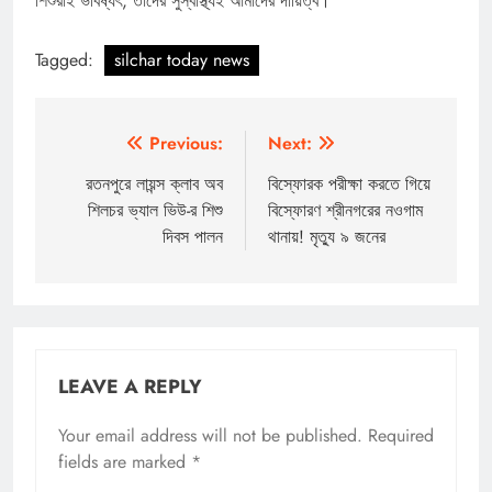
শিশুরাই ভবিষ্যৎ, তাদের সুস্বাস্থ্যই আমাদের দায়িত্ব।”
Tagged:
silchar today news
Post
Previous:
Next:
navigation
রতনপুরে লায়ন্স ক্লাব অব
বিস্ফোরক পরীক্ষা করতে গিয়ে
শিলচর ভ্যাল ভিউ-র শিশু
বিস্ফোরণ শ্রীনগরের নওগাম
দিবস পালন
থানায়! মৃত্যু ৯ জনের
LEAVE A REPLY
Your email address will not be published.
Required
fields are marked
*