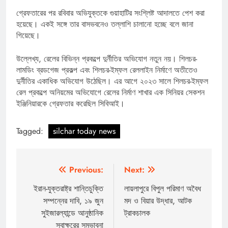
গ্রেফতারের পর রবিবার অভিযুক্তকে গুয়াহাটির সংশ্লিষ্ট আদালতে পেশ করা
হয়েছে। একই সঙ্গে তার বাসভবনেও তল্লাশি চালানো হচ্ছে বলে জানা
গিয়েছে।
উল্লেখ্য, রেলের বিভিন্ন প্রকল্পে দুর্নীতির অভিযোগ নতুন নয়। শিলচর-
লামডিং ব্রডগেজ প্রকল্প এবং শিলচর-ইম্ফল রেললাইন নির্মাণে অতীতেও
দুর্নীতির একাধিক অভিযোগ উঠেছিল। এর আগে ২০২৩ সালে শিলচর-ইম্ফল
রেল প্রকল্পে অনিয়মের অভিযোগে রেলের নির্মাণ শাখার এক সিনিয়র সেকশন
ইঞ্জিনিয়ারকে গ্রেফতার করেছিল সিবিআই।
Tagged:
silchar today news
Post
Previous:
Next:
navigation
ইরান-যুক্তরাষ্ট্র শান্তিচুক্তি
লায়লাপুরে বিপুল পরিমাণ অবৈধ
সম্পন্নের দাবি, ১৯ জুন
মদ ও বিয়ার উদ্ধার, আটক
সুইজারল্যান্ডে আনুষ্ঠানিক
ট্রাকচালক
স্বাক্ষরের সম্ভাবনা