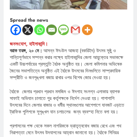
Spread the news
জনসংযোগ, হাইলাকান্দি।
বরাক তরঙ্গ, ২০ মে :
আসন্ন ঈদ-উল আজহা (বকরিইদ) উৎসব সুষ্ঠু ও
শান্তিপূর্ণভাবে সম্পন্ন করার লক্ষ্যে হাইলাকান্দির জেলা আয়ুক্তের সভাকক্ষে
একটি উচ্চপর্যায়ের প্রস্তুতি বৈঠক অনুষ্ঠিত হয়। জেলা কমিশনার অভিষেক
জৈনের সভাপতিত্বে অনুষ্ঠিত এই বৈঠকে উৎসবের দিনগুলিতে সাম্প্রদায়িক
সম্প্রীতি ও জনশৃঙ্খলা বজায় রাখার ওপর বিশেষ জোর দেওয়া হয়।
বৈঠকে জেলার প্রধান প্রধান মসজিদ ও ঈদগাহ সংলগ্ন এলাকায় ব্যাপক
সাফাই অভিযান চালাতে পুর কর্তৃপক্ষকে নির্দেশ দেওয়া হয়। পাশাপাশি
উৎসবের দিনে জেলার বাজার ও ধর্মীয় স্থানগুলোর আশেপাশে যানজট এড়াতে
ট্রাফিক পুলিশকে সুশৃঙ্খল যান চলাচলের জন্য ব্যবস্হা নিতে বলা হয়।
প্রশাসনের পক্ষ থেকে সকল নাগরিককে ভ্রাতৃত্ববোধ বজায় রেখে এবং পথ
নিরাপত্তা মেনে উৎসব উদযাপনের আহ্বান জানানো হয়। বৈঠকে সিনিয়র