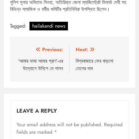
পুলিশ সুপার অমিতাভ সিনহা, অতিরিক্ত জেলা ম্যাজিস্ট্রেট মিনার্ভা দেবী সহ
বিভিন্ন সামাজিক ও ধর্মীয় কমিটির প্রতিনিধিরা উপস্থিত ছিলেন।
Tagged:
hailakandi news
Post
Previous:
Next:
navigation
‘আমার ভাষা আমার প্রাণ’-এর
বিশ্ববাজারে ফের বাড়লো
উদ্যোগে উনিশে মে পালন
তেলের দাম
LEAVE A REPLY
Your email address will not be published.
Required
fields are marked
*