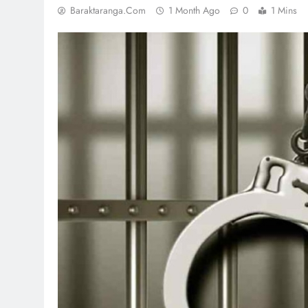
Baraktaranga.com
1 Month Ago
0
1 Mins