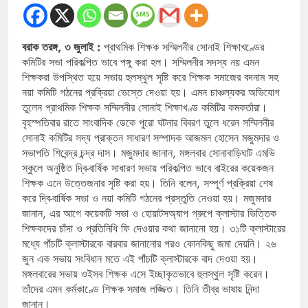
বরাক তরঙ্গ, ৩ জুলাই :
প্রাথমিক শিক্ষক সম্মিলনীর সোনাই শিক্ষাখণ্ডের
কমিটির সভা পরিকল্পিত ভাবে পঙ্গু করা হল। সম্মিলনীর সদস্য নয় এমন
শিক্ষকরা উপস্থিত হয়ে সভায় হুলস্থুল সৃষ্টি করে শিক্ষক সমাজের বদনাম সহ
নয়া কমিটি গঠনের প্রক্রিয়া ভেস্তে দেওয়া হয়। এমন চাঞ্চল্যকর অভিযোগ
তুলেন প্রাথমিক শিক্ষক সম্মিলনীর সোনাই শিক্ষাখণ্ড কমিটির কমকর্তারা।
বৃহস্পতিবার রাতে সাংবাদিক ডেকে পুরো ঘটনার বিবরণ তুলে ধরেন সম্মিলনীর
সোনাই কমিটির সদ্য প্রাক্তন সাধারণ সম্পাদক আজমল হোসেন মজুমদার ও
সভাপতি শিবেন্দ্র চন্দ্র দাস। মজুমদার জানান, মঙ্গলবার সোনাবাড়িঘাট এমভি
স্কুলে অনুষ্ঠিত দ্বি-বার্ষিক সাধারণ সভায় পরিকল্পিত ভাবে বাইরের কয়েকজন
শিক্ষক এনে উত্তেজনার সৃষ্টি করা হয়। তিনি বলেন, সম্পূর্ণ প্রক্রিয়া শেষ
করে দ্বি-বার্ষিক সভা ও নয়া কমিটি গঠনের প্রস্তুতি নেওয়া হয়। মজুমদার
জানান, এর আগে কয়েকটি সভা ও হোয়াটসঅ্যাপ গ্রুপে ক্লাস্টার ভিত্তিক
শিক্ষকদের চাঁদা ও প্রতিনিধি ফি দেওয়ার কথা জানানো হয়। ৩১টি ক্লাস্টারের
মধ্যে পাঁচটি ক্লাস্টারকে বারবার জানানোর পরও কোনকিছু জমা দেয়নি। ২৬
জুন এক সভায় সংবিধান মতে এই পাঁচটি ক্লাস্টারকে বাদ দেওয়া হয়।
মঙ্গলবারের সভায় ওইসব শিক্ষক এসে ইচ্ছাকৃতভাবে হুলস্থুল সৃষ্টি করেন।
তাঁদের এমন কর্মকাণ্ডে শিক্ষক সমাজ লজ্জিত। তিনি তীব্র ভাষায় নিন্দা
জানান।