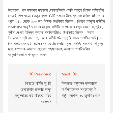
উল্লেখ্য, গত মঙ্গলবার মঙ্গলবার সোনাবাড়িঘাট এমভি স্কুলে শিক্ষক সম্মিলনীর
সোনাই শিক্ষাখণ্ডের নতুন ব্লক কমিটি গঠনের উদ্দেশ্যে আয়োজিত এই সভায়
প্রায় ২৫০ থেকে ৩০০ জন শিক্ষক উপস্থিত ছিলেন। শিলচর মহকুমা কমিটির
তত্ত্বাবধানে অনুষ্ঠিত সভায় মহকুমা কমিটির সম্পাদক ফয়জুর রহমান বড়ভূইয়া,
সুদীপ দে-সহ বিভিন্ন ব্লকের পদাধিকারীরাও উপস্থিত ছিলেন। সভায়
উত্তেজনা সৃষ্টি হলে নতুন ব্লক কমিটি গঠন ছাড়াই সভার সমাপ্তি ঘটে। এ
দিন সভার শুরুতেই মেয়াদ শেষ হওয়ায় বিদায়ী ব্লক কমিটির সভাপতি শিবেন্দ্র
দাস, সম্পাদক আজমল হোসেন মজুমদার-সহ অন্যান্য পদাধিকারীরা
আনুষ্ঠানিকভাবে পদত্যাগ করেন।
Post
Previous:
Next:
navigation
শিলচরে বার্মিজ সুপারি
শিলচরের নাট্যাঙ্গন কালচারাল
চোরাচালান মামলায় আবুব
অর্গানাইজেশন সপ্তাহব্যাপী
মজুমদারের দুই বাড়িতে ইডির
নাট্য কর্মশালা ১৩ জুলাই থেকে
অভিযান