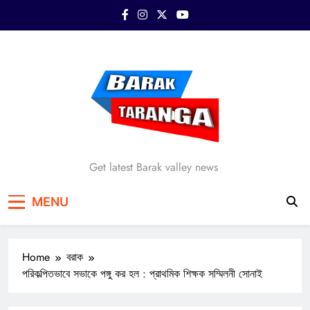
Skip
to
content
Barak Taranga
Get latest Barak valley news
MENU
Home
বরাক
পরিকল্পিতভাবে সভাকে পঙ্গু কর হল : প্রাথমিক শিক্ষক সম্মিলনী সোনাই