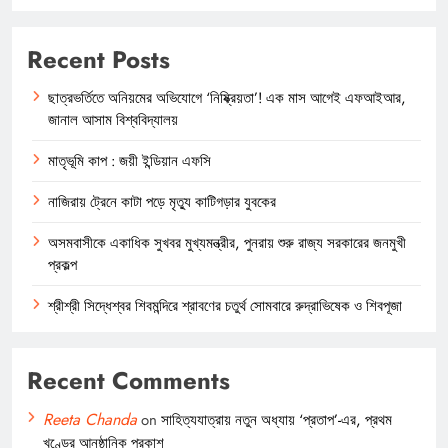
Recent Posts
ছাত্রভর্তিতে অনিয়মের অভিযোগে ‘নিষ্ক্রিয়তা’! এক মাস আগেই এফআইআর,
জানাল আসাম বিশ্ববিদ্যালয়
মাতৃভূমি কাপ : জয়ী ইন্ডিয়ান এফসি
নাজিরায় ট্রেনে কাটা পড়ে মৃত্যু কাটিগড়ার যুবকের
অসমবাসীকে একাধিক সুখবর মুখ্যমন্ত্রীর, পুনরায় শুরু রাজ্য সরকারের জনমুখী
প্রকল্প
শ্রীশ্রী সিদ্ধেশ্বর শিবমন্দিরে শ্রাবণের চতুর্থ সোমবারে রুদ্রাভিষেক ও শিবপূজা
Recent Comments
Reeta Chanda
on
সাহিত্যযাত্রায় নতুন অধ্যায় ‘প্রতাপ’-এর, প্রথম
খণ্ডের আনুষ্ঠানিক প্রকাশ