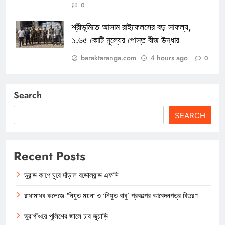
0
শ্রীভূমিতে আসাম রাইফেলসের বড় সাফল্য,
১.৬৫ কোটি মূল্যের পোস্ত বীজ উদ্ধার
baraktaranga.com
4 hours ago
0
Search
SEARCH
Recent Posts
ডুরান্ড কাপে ঘুরে দাঁড়াল বডোল্যান্ড এফসি
রাধামাধব কলেজে ‘নিযুত ময়না ও ‘নিযুত বাবু’ প্রকল্পের আবেদনপত্র বিতরণ
ভুরাগাঁওয়ে পুলিশের জালে চার জুয়াড়ি