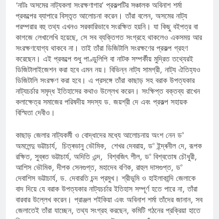
‘নাটঃ অসমের নাট্যকলা সংরক্ষণাগার’ প্রকল্পটির সঞ্চালক অবিনাশ শর্মা
প্রকল্পের ব্যাপারে বিস্তৃত আলোচনা করেন। তাঁরা বলেন, অসমের নাট্য
পরম্পরার বহু তথ্য এখনও সরকারিভাবে সংরক্ষিত হয়নি। যা কিছু বইপত্র বা
কাগজে লেখালেখি হয়েছে, সে সব ব্যক্তিগত সংগ্রহে থাকলেও একসময় আর
সংরক্ষণযোগ্য থাকবে না। তাই তাঁরা ডিজিটালি সংরক্ষণের প্রকল্প গ্রহণ
করেছেন। এই প্রকল্পে শুধু পাণ্ডুলিপি বা নাটক সম্পর্কীয় মুদ্রিত তথ্যেরই
ডিজিটালাইজেশন করা হবে এমন নয়। বিভিন্ন নাট্য সামগ্রী, নাট্য ঐতিহ্যও
ডিজিটালি সংরক্ষণ করা হবে। এ প্রসঙ্গে তাঁরা কাছাড় সহ বরাক উপত্যকার
নাট্যচর্চার সমৃদ্ধ ইতিহাসের কথাও উল্লেখ করেন। সংক্ষিপ্ত বক্তব্য রাখেন
কলাক্ষেত্র সমাজের পরিষদীয় সদস্য ড. জয়শ্রী দে এবং প্রকল্প সহায়ক
বিস্মিতা দেবীও।
কাছাড় জেলার নাট্যকর্মী ও বোদ্ধাদের মধ্যে আলোচনায় অংশ নেন ড°
অমলেন্দু ভট্টাচার্য, চিত্ৰভানু ভৌমিক, শেখর দেবরায়, ড° ইন্দ্ৰনীল দে, রূপক
রক্ষিত, সুব্ৰত ভট্টাচার্য, অদিতি এন্দ, বিশ্বজিৎ শীল, ড° বিশ্বতোষ চৌধুরী,
আশিস ভৌমিক, দীপক সেনগুপ্ত, মহাদেব বণিক, রাহুল দাসগুপ্ত, ড°
দেবাশিস ভট্টাচার্য, ড. দেবারতি চন্দ প্রমুখ। শ্রীভূমি ও হাইলাকান্দি জেলাকে
বাদ দিয়ে যে বরাক উপত্যকার নাট্যচর্চার ইতিহাস সম্পূর্ণ হতে পারে না, তাঁরা
বারবার উল্লেখ করেন। প্রাঞ্জল শইকিয়া এবং অবিনাশ শর্মা তাঁদের জানান, সব
জেলাতেই তাঁরা যাচ্ছেন, তথ্য সংগ্রহ করছেন, কমিটি গঠনের প্রক্রিয়া হাতে