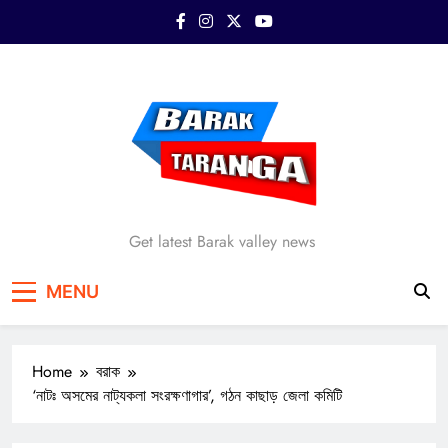
Skip
to
content
Barak Taranga
Get latest Barak valley news
MENU
Home
বরাক
‘নাটঃ অসমের নাট্যকলা সংরক্ষণাগার’, গঠন কাছাড় জেলা কমিটি