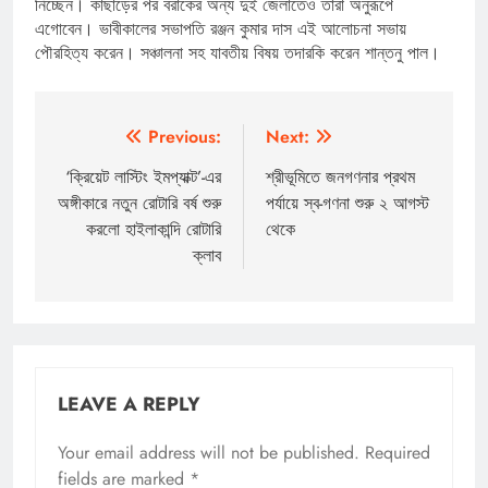
নিচ্ছেন। কাছাড়ের পর বরাকের অন্য দুই জেলাতেও তাঁরা অনুরূপে
এগোবেন। ভাবীকালের সভাপতি রঞ্জন কুমার দাস এই আলোচনা সভায়
পৌরহিত্য করেন। সঞ্চালনা সহ যাবতীয় বিষয় তদারকি করেন শান্তনু পাল।
Post
Previous:
Next:
navigation
‘ক্রিয়েট লাস্টিং ইমপ্যাক্ট’-এর
শ্রীভূমিতে জনগণনার প্রথম
অঙ্গীকারে নতুন রোটারি বর্ষ শুরু
পর্যায়ে স্ব-গণনা শুরু ২ আগস্ট
করলো হাইলাকান্দি রোটারি
থেকে
ক্লাব
LEAVE A REPLY
Your email address will not be published.
Required
fields are marked
*