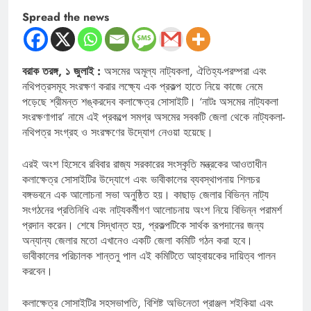
Spread the news
বরাক তরঙ্গ, ১ জুলাই :
অসমের অমূল্য নাট্যকলা, ঐতিহ্য-পরম্পরা এবং
নথিপত্রসমূহ সংরক্ষণ করার লক্ষ্যে এক প্রকল্প হাতে নিয়ে কাজে নেমে
পড়েছে শ্রীমন্ত শঙ্করদেব কলাক্ষেত্র সোসাইটি। ‘নাটঃ অসমের নাট্যকলা
সংরক্ষণাগার’ নামে এই প্রকল্পে সমগ্র অসমের সবকটি জেলা থেকে নাট্যকলা-
নথিপত্র সংগ্রহ ও সংরক্ষণের উদ্যোগ নেওয়া হয়েছে।
এরই অংশ হিসেবে রবিবার রাজ্য সরকারের সংস্কৃতি মন্ত্রকের আওতাধীন
কলাক্ষেত্র সোসাইটির উদ্যোগে এবং ভাবীকালের ব্যবস্থাপনায় শিলচর
বঙ্গভবনে এক আলোচনা সভা অনুষ্ঠিত হয়। কাছাড় জেলার বিভিন্ন নাট্য
সংগঠনের প্রতিনিধি এবং নাট্যকর্মীগণ আলোচনায় অংশ নিয়ে বিভিন্ন পরামর্শ
প্রদান করেন। শেষে সিদ্ধান্ত হয়, প্রকল্পটিকে সার্থক রূপদানের জন্য
অন্যান্য জেলার মতো এখানেও একটি জেলা কমিটি গঠন করা হবে।
ভাবীকালের পরিচালক শান্তনু পাল এই কমিটিতে আহ্বায়কের দায়িত্ব পালন
করবেন।
কলাক্ষেত্র সোসাইটির সহসভাপতি, বিশিষ্ট অভিনেতা প্রাঞ্জল শইকিয়া এবং