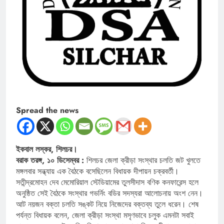
Spread the news
ইকবাল লস্কর, শিলচর।
বরাক তরঙ্গ, ১০ ডিসেম্বর :
শিলচর জেলা ক্রীড়া সংস্থার চলতি জট খুলতে
মঙ্গলবার সন্ধ্যায় এক বৈঠকে বসেছিলেন বিধায়ক দীপায়ন চক্রবর্তী।
সতীন্দ্রমোহন দেব মেমোরিয়াল স্টেডিয়ামের তুলসীদাস বণিক কনফারেন্স হলে
অনুষ্ঠিত সেই বৈঠকে সংস্থার গভর্নিং বডির সদস্যরা আলোচনায় অংশ নেন।
আট নয়জন বক্তা চলতি সঙ্কট নিয়ে নিজেদের বক্তব্য তুলে ধরেন। শেষ
পর্যন্ত বিধায়ক বলেন, জেলা ক্রীড়া সংস্থা মসৃণভাবে চলুক এমনটা সবাই