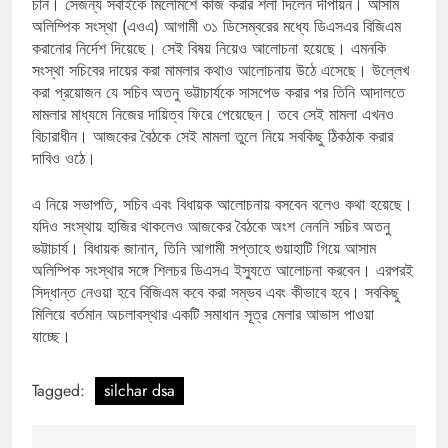
চান। সেজন্য সবাইকে মিলেমিশে কাজ করার শলা দিলেন দীপায়ন। আসাম
অলিম্পিক সংস্থা (এওএ) আগামী ৩১ ডিসেম্বরের মধ্যে ডিএসএর বিজিএম
করানোর নির্দেশ দিয়েছে। সেই বিষয় নিয়েও আলোচনা হয়েছে। এমনকি
সংস্থা সচিবের দায়ের করা মামলার কথাও আলোচনায় উঠে এসেছে। উল্লেখ
করা প্রয়োজন যে সচিব অতনু ভট্টাচার্যকে সাসপেড করার পর তিনি আদালতে
মামলার মাধ্যমে নিজের দায়িত্ব ফিরে পেয়েছেন। তবে সেই মামলা এখনও
বিচারাধীন। আজকের বৈঠকে সেই মামলা তুলে নিয়ে সবকিছু ঠিকঠাক করার
দাবিও ওঠে।
এ নিয়ে সভাপতি, সচিব এবং বিধায়ক আলোচনায় বসবেন বলেও কথা হয়েছে।
যদিও সংস্থায় হাজির থাকলেও আজকের বৈঠকে অংশ নেননি সচিব অতনু
ভট্টাচার্য। বিধায়ক জানান, তিনি আগামী সপ্তাহে গুয়াহাটি গিয়ে আসাম
অলিম্পিক সংস্থার সঙ্গে শিলচর ডিএসএ ইস্যুতে আলোচনা করবেন। এরপরই
সিদ্ধান্ত নেওয়া হবে বিজিএম কবে করা সম্ভব এবং কীভাবে হবে। সবকিছু
মিলিয়ে বর্তমান অচলাবস্থার একটি সমাধান সূত্র মেলার আভাস পাওয়া
যাচ্ছে।
Tagged:
silchar dsa