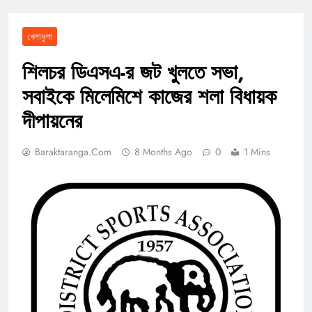
খেলাধুলা
শিলচর ডিএসএ-র জট খুলতে সভা,
সবাইকে মিলেমিশে কাজের শলা বিধায়ক
দীপায়নের
Baraktaranga.com
8 Months Ago
0
1 Mins