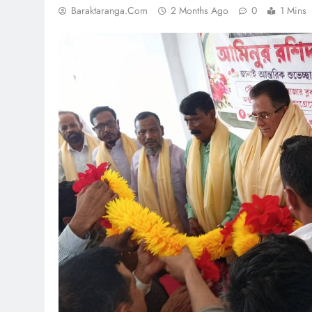
Baraktaranga.com
2 Months Ago
0
1 Mins