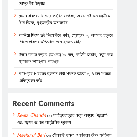
পোস্ত বীজ উদ্ধার
লন্ডনে বানত্রাণের জন্য তহবিল সংগ্রহ, অভিনেত্রী মেঘরঞ্জনীকে
ঘিরে বিতর্ক; মুখ্যমন্ত্রীর অসন্তোষ
ধলাইয়ে মিজো দুই কিশোরীকে ধর্ষণ, গ্রেপ্তার ৩, আদালত চত্বরে
ভিডিও ধারণের অভিযোগে জেল হাজতে মহিলা
উজান অসমে বন্যায় মৃত বেড়ে ৯৫ জন, কাটেনি দুর্ভোগ, নতুন করে
প্লাবনের আশঙ্কায় আতঙ্ক
কাটিগড়ায় শিয়ালের হামলায় নারী-শিশুসহ আহত ৮, ৪ জন শিলচর
মেডিক্যালে ভর্তি
Recent Comments
Reeta Chanda
on
সাহিত্যযাত্রায় নতুন অধ্যায় ‘প্রতাপ’-
এর, প্রথম খণ্ডের আনুষ্ঠানিক প্রকাশ
Mashurul Bari
on
মৌলবাদী হামলা ও বর্বরতার তীব্র প্রতিবাদ