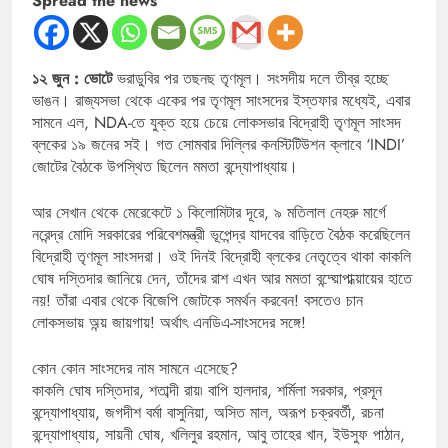
Spread the news
১২ জুন : ভোটে
ভরাডুবির পর তছনছ তৃণমূল। সংসদীয় দলে তীব্র হচ্ছে
ভাঙন। রাজ্যসভা থেকে একের পর তৃণমূল সাংসদের ইস্তফার মধ্যেই, এবার
সামনে এল, NDA-তে যুক্ত হয়ে চেয়ে লোকসভার বিদ্রোহী তৃণমূল সাংসদ
ব্লকের ১৯ জনের সই। গত সোমবার দিল্লির কনস্টিটিউশন ক্লাবে ‘INDI’
জোটের বৈঠকে উপস্থিত ছিলেন মমতা বন্দ্যোপাধ্যায়।
আর সেখান থেকে মেরেকেটে ১ কিলোমিটার দূরে, ৯ মতিলাল নেহরু মার্গে
নরেন্দ্র মোদি সরকারের পরিবেশমন্ত্রী ভূপেন্দ্র যাদবের বাড়িতে বৈঠক করেছিলেন
বিদ্রোহী তৃণমূল সাংসদরা। ওই দিনই বিদ্রোহী ব্লকের নেতৃত্বে থাকা কাকলি
ঘোষ দস্তিদার জানিয়ে দেন, তাঁদের রাশ এখন আর মমতা বন্দ্য়োপাধ্য়ায়ের হাতে
নয়! তাঁরা এবার থেকে বিজেপি জোটকে সমর্থন করবেন! বসতেও চান
লোকসভায় অন্য় জায়গায়! অর্থাৎ এনডিএ-সাংসদের সঙ্গে!
কোন কোন সাংসদের নাম সামনে এসেছে?
কাকলি ঘোষ দস্তিদার, শতাব্দী রায়৷ বাপি হালদার, শর্মিলা সরকার, প্রসূন
বন্দ্যোপাধ্যায়, জগদীশ বর্মা বাসুনিয়া, অসিত মাল, অরূপ চক্রবর্তী, রচনা
বন্দ্যোপাধ্যায়, সায়নী ঘোষ, খলিলুর রহমান, আবু তাহের খান, ইউসুফ পাঠান,