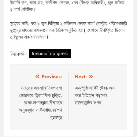
মিতালি বাগ, মালা রায়, কালীপদ সোরেন, দেব (দীপক অধিকারী), জুন মালিয়া
ও পার্থ ভৌমিক।
সূত্রের দাবি, গত ৯ জুন দিল্লির ৯ মতিলাল নেহরু মার্গে কেন্দ্রীয় পরিবেশমন্ত্রী
ভূপেন্দ্র যাদবের বাসভবনে এক বৈঠক অনুষ্ঠিত হয়। সেখানে উপস্থিত ছিলেন
তৃণমূলের একাংশ সাংসদ।
Tagged:
trinomol congress
Post
Previous:
Next:
navigation
ভারতের জ্বালানি নিরাপত্তা
অন্নপূর্ণা সার্কিট ট্রেক জয়
জোরদারে ত্রিপাক্ষিক চুক্তি,
করে ইতিহাস গড়লেন
অসম-নাগাল্যান্ড সীমান্তে
হাইলাকান্দির রূপম
অনুসন্ধান ও উৎপাদনের পথ
প্রশস্ত