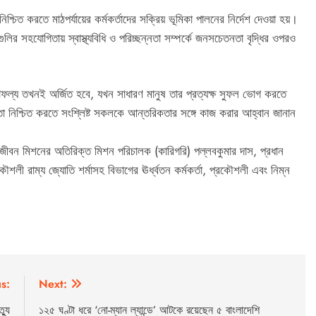
শ্চিত করতে মাঠপর্যায়ের কর্মকর্তাদের সক্রিয় ভূমিকা পালনের নির্দেশ দেওয়া হয়।
গুলির সহযোগিতায় স্বাস্থ্যবিধি ও পরিচ্ছন্নতা সম্পর্কে জনসচেতনতা বৃদ্ধির ওপরও
ৃত সাফল্য তখনই অর্জিত হবে, যখন সাধারণ মানুষ তার প্রত্যক্ষ সুফল ভোগ করতে
্তিতা নিশ্চিত করতে সংশ্লিষ্ট সকলকে আন্তরিকতার সঙ্গে কাজ করার আহ্বান জানান
ীবন মিশনের অতিরিক্ত মিশন পরিচালক (কারিগরি) পল্লবকুমার দাস, প্রধান
ৌশলী রাম্য জ্যোতি শর্মাসহ বিভাগের ঊর্ধ্বতন কর্মকর্তা, প্রকৌশলী এবং নিম্ন
s:
Next:
ত্যু
১২৫ ঘণ্টা ধরে ‘নো-ম্যান ল্যান্ডে’ আটকে রয়েছেন ৫ বাংলাদেশি