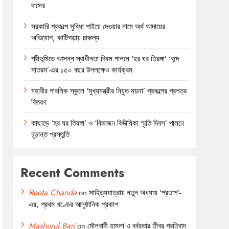
দাসের
সরকারি প্রকল্পে সুবিধা পাইয়ে দেওয়ার নামে অর্থ আদায়ের
অভিযোগ, কাটিগড়ায় চাঞ্চল্য
শ্রীভূমিতে আসন্ন স্বাধীনতা দিবস পালনে ‘হর ঘর তিরঙ্গা’ ‘বন্দে
মাতরম’-এর ১৫০ বছর উপলক্ষেও কার্যক্রম
মহাবীর পাবলিক স্কুলে ‘মুখ্যমন্ত্রীর নিযুত ময়না’ প্রকল্পের প্রপত্র
বিতরণ
কাছাড়ে ‘হর ঘর তিরঙ্গা’ ও ‘বিভাজন বিভীষিকা স্মৃতি দিবস’ পালনে
চূড়ান্ত প্রস্তুতি
Recent Comments
Reeta Chanda
on
সাহিত্যযাত্রায় নতুন অধ্যায় ‘প্রতাপ’-
এর, প্রথম খণ্ডের আনুষ্ঠানিক প্রকাশ
Mashurul Bari
on
মৌলবাদী হামলা ও বর্বরতার তীব্র প্রতিবাদ