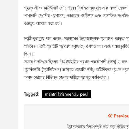
গৃহস্থালী ও কমিউনিটি শৌচাগারের নিয়মিত ব্যবহার এবং রক্ষণাবেক্ষণ নি
পাশাপাশি স্থানীয় প্রশাসন, পঞ্চায়েত প্রতিষ্ঠান এবং সামাজিক সংগঠন
গুরুত্ব আরোপ করা হয়।
মন্ত্রী কৃষ্ণেন্দু পাল বলেন, সরকারের উন্নয়নমূলক প্রকল্পের প্রক
পারবেন। তাই প্রতিটি প্রকল্পে স্বচ্ছতা, গুণগত মান এবং সময়ানুবর
তিনি।
সভায় উপস্থিত ছিলেন পিএইচইডির প্রধান প্রকৌশলী (জল) ও জল জ
প্রকৌশলী (স্যানিটেশন) ভাস্কর জ্যোতি শর্মা, অতিরিক্ত প্রধান প্রক
অসম জোনের বিভিন্ন জেলার দায়িত্বপ্রাপ্ত কর্মকর্তারা।
Tagged:
mantri krishnendu paul
Post
Previou
navigation
ট্রান্সফরমারে বিদ্যুৎস্পৃষ্ট হয়ে বন্য হাতির মৃ