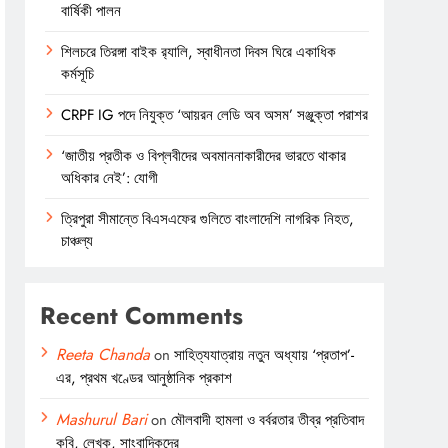
বার্ষিকী পালন
শিলচরে তিরঙ্গা বাইক র‍্যালি, স্বাধীনতা দিবস ঘিরে একাধিক
কর্মসূচি
CRPF IG পদে নিযুক্ত ‘আয়রন লেডি অব অসম’ সঞ্জুক্তা পরাশর
‘জাতীয় প্রতীক ও বিপ্লবীদের অবমাননাকারীদের ভারতে থাকার
অধিকার নেই’: যোগী
ত্রিপুরা সীমান্তে বিএসএফের গুলিতে বাংলাদেশি নাগরিক নিহত,
চাঞ্চল্য
Recent Comments
Reeta Chanda
on
সাহিত্যযাত্রায় নতুন অধ্যায় ‘প্রতাপ’-
এর, প্রথম খণ্ডের আনুষ্ঠানিক প্রকাশ
Mashurul Bari
on
মৌলবাদী হামলা ও বর্বরতার তীব্র প্রতিবাদ
কবি, লেখক, সাংবাদিকদের