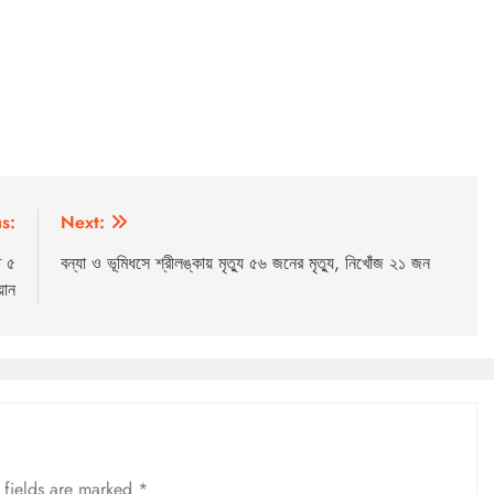
s:
Next:
ত ৫
বন্যা ও ভূমিধসে শ্রীলঙ্কায় মৃত্যু ৫৬ জনের মৃত্যু, নিখোঁজ ২১ জন
়ান
 fields are marked
*