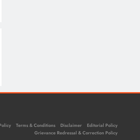
Policy
Terms & Conditions
Disclaimer
Editorial Policy
Grievance Redressal & Correction Policy