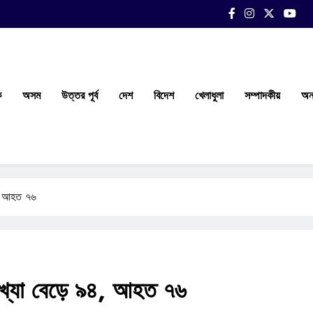
ক
অসম
উত্তর পূর্ব
দেশ
বিদেশ
খেলাধুলা
সম্পাদকীয়
অন্
৯৪, আহত ৭৬
ংখ্যা বেড়ে ৯৪, আহত ৭৬