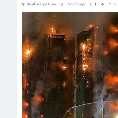
Baraktaranga.com
8 Months Ago
0
1 Mins