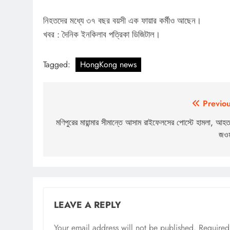
নিহতদের মধ্যে ৩৭ বছর বয়সী এক ফায়ার কর্মীও আছেন।
খবর : দৈনিক ইনকিলাব পত্রিকা ডিজিটাল।
Tagged:
HongKong news
Post
Previou
navigation
মণিপুরের মায়ান্মার সীমান্তে আসাম রাইফেলসের পোস্টে হামলা, আহ
জওয
LEAVE A REPLY
Your email address will not be published.
Required