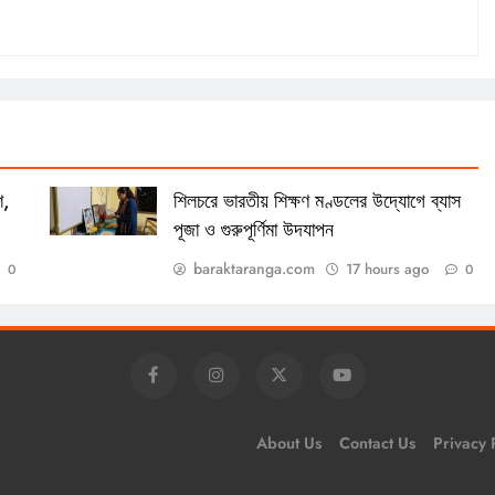
শ,
শিলচরে ভারতীয় শিক্ষণ মণ্ডলের উদ্যোগে ব্যাস
পূজা ও গুরুপূর্ণিমা উদযাপন
baraktaranga.com
17 hours ago
0
0
About Us
Contact Us
Privacy 