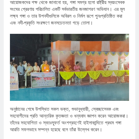
আয়োজকদের পক্ষ থেকে জানানো হয়, গঙ্গা সমগ্র হলো রাষ্ট্রীয় স্বয়ংসেবক
সংঘের প্রেরণায় পরিচালিত একটি সর্বভারতীয় জনজাগরণ অভিযান। এর মূল
লক্ষ্য গঙ্গা ও তার উপনদীগুলিকে অবিরল ও নির্মল রূপে পুনঃপ্রতিষ্ঠিত করা
এবং নদী-প্রকৃতি সংরক্ষণে জনসচেতনতা গড়ে তোলা।
অনুষ্ঠানের শেষে উপস্থিত সকল ভক্ত, শুভানুধ্যায়ী, স্বেচ্ছাসেবক এবং
সহযোগীদের প্রতি আন্তরিক কৃতজ্ঞতা ও ধন্যবাদ জ্ঞাপন করেন আয়োজকরা।
তাঁদের সহযোগিতা ও স্বতঃস্ফূর্ত অংশগ্রহণেই হাইলাকান্দিতে প্রথম গঙ্গা
আরতি সফলভাবে সম্পন্ন হয়েছে বলে তাঁরা উল্লেখ করেন।