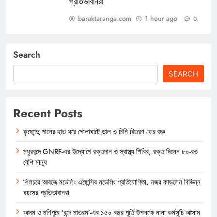
প্রতিভাবানরা
baraktaranga.com
1 hour ago
0
Search
SEARCH
Recent Posts
কৃষ্ণেন্দু পালের হাত ধরে গোলাঘাটে ডাল ও চিনি বিতরণ ফের শুরু
মধুরবন্দে GNRF-এর উদ্যোগে রক্তদান ও স্বাস্থ্য শিবির, রক্ত দিলেন ৮০-রও
বেশি মানুষ
শিলচরে আরজে মডেলিং এজেন্সির মডেলিং প্রতিযোগিতা, নজর কাড়লেন বিভিন্ন
বয়সের প্রতিভাবানরা
অসম ও মণিপুরে ‘বন্দে মাতরম’-এর ১৫০ বছর পূর্তি উপলক্ষে নানা কর্মসূচি আসাম