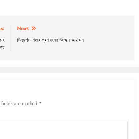
s:
Next:
কার
ডিব্রুগড় শহরে প্রশাসনের উচ্ছেদ অভিযান
বার
 fields are marked
*