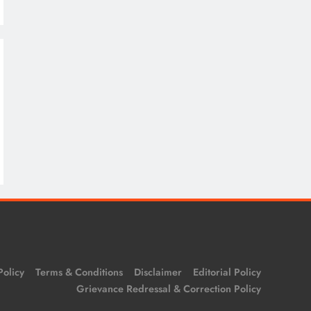
Policy
Terms & Conditions
Disclaimer
Editorial Policy
Grievance Redressal & Correction Policy