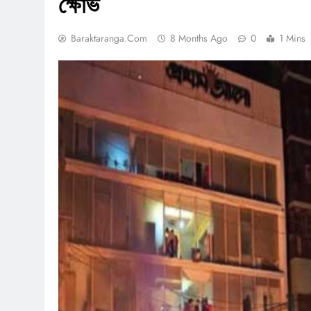
ক্ষোভ
Baraktaranga.com
8 Months Ago
0
1 Mins