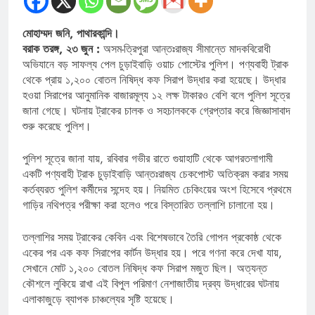
মোহাম্মদ জনি, পাথারকান্দি।
বরাক তরঙ্গ, ২৩ জুন :
অসম-ত্রিপুরা আন্তঃরাজ্য সীমান্তে মাদকবিরোধী
অভিযানে বড় সাফল্য পেল চুড়াইবাড়ি ওয়াচ পোস্টের পুলিশ। পণ্যবাহী ট্রাক
থেকে প্রায় ১,২০০ বোতল নিষিদ্ধ কফ সিরাপ উদ্ধার করা হয়েছে। উদ্ধার
হওয়া সিরাপের আনুমানিক বাজারমূল্য ১২ লক্ষ টাকারও বেশি বলে পুলিশ সূত্রে
জানা গেছে। ঘটনায় ট্রাকের চালক ও সহচালককে গ্রেপ্তার করে জিজ্ঞাসাবাদ
শুরু করেছে পুলিশ।
পুলিশ সূত্রে জানা যায়, রবিবার গভীর রাতে গুয়াহাটি থেকে আগরতলাগামী
একটি পণ্যবাহী ট্রাক চুড়াইবাড়ি আন্তঃরাজ্য চেকপোস্ট অতিক্রম করার সময়
কর্তব্যরত পুলিশ কর্মীদের সন্দেহ হয়। নিয়মিত চেকিংয়ের অংশ হিসেবে প্রথমে
গাড়ির নথিপত্র পরীক্ষা করা হলেও পরে বিস্তারিত তল্লাশি চালানো হয়।
তল্লাশির সময় ট্রাকের কেবিন এবং বিশেষভাবে তৈরি গোপন প্রকোষ্ঠ থেকে
একের পর এক কফ সিরাপের কার্টন উদ্ধার হয়। পরে গণনা করে দেখা যায়,
সেখানে মোট ১,২০০ বোতল নিষিদ্ধ কফ সিরাপ মজুত ছিল। অত্যন্ত
কৌশলে লুকিয়ে রাখা এই বিপুল পরিমাণ নেশাজাতীয় দ্রব্য উদ্ধারের ঘটনায়
এলাকাজুড়ে ব্যাপক চাঞ্চল্যের সৃষ্টি হয়েছে।