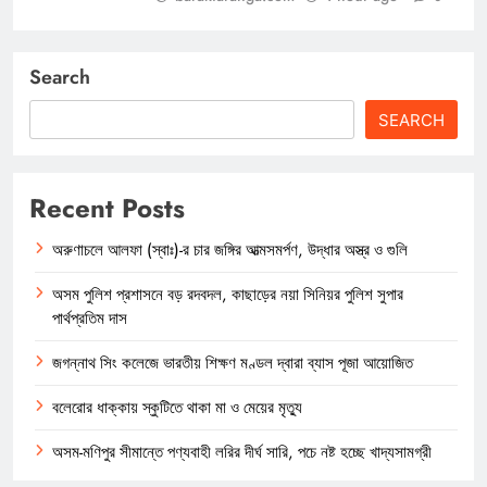
Search
SEARCH
Recent Posts
অরুণাচলে আলফা (স্বাঃ)-র চার জঙ্গির আত্মসমর্পণ, উদ্ধার অস্ত্র ও গুলি
অসম পুলিশ প্রশাসনে বড় রদবদল, কাছাড়ের নয়া সিনিয়র পুলিশ সুপার
পার্থপ্রতিম দাস
জগন্নাথ সিং কলেজে ভারতীয় শিক্ষণ মণ্ডল দ্বারা ব্যাস পূজা আয়োজিত
বলেরোর ধাক্কায় স্কুটিতে থাকা মা ও মেয়ের মৃত্যু
অসম-মণিপুর সীমান্তে পণ্যবাহী লরির দীর্ঘ সারি, পচে নষ্ট হচ্ছে খাদ্যসামগ্রী