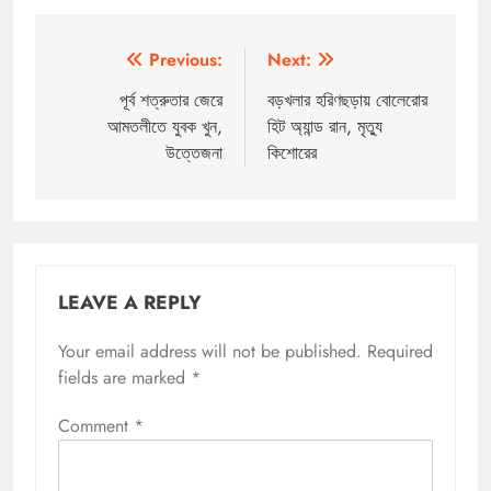
Post
Previous:
Next:
navigation
পূর্ব শত্রুতার জেরে
বড়খলার হরিণছড়ায় বোলেরোর
আমতলীতে যুবক খুন,
হিট অ্যান্ড রান, মৃত্যু
উত্তেজনা
কিশোরের
LEAVE A REPLY
Your email address will not be published.
Required
fields are marked
*
Comment
*