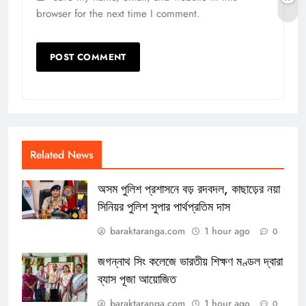
browser for the next time I comment.
Related News
অসম পুলিশ প্রশাসনে বড় রদবদল, কাছাড়ের নয়া
সিনিয়র পুলিশ সুপার পার্থপ্রতিম দাস
baraktaranga.com
1 hour ago
0
জগন্নাথ সিং কলেজে ভারতীয় শিক্ষণ মণ্ডল দ্বারা
ব্যাস পূজা আয়োজিত
baraktaranga.com
1 hour ago
0