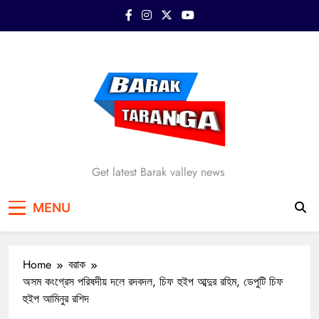
Skip
to
content
Barak Taranga
Get latest Barak valley news
MENU
Home
বরাক
অসম কংগ্রেস পরিষদীয় দলে রদবদল, চিফ হুইপ আব্দুর রহিম, ডেপুটি চিফ
হুইপ আমিনুর রশিদ