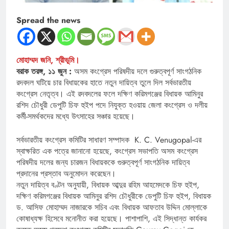
Spread the news
মোহাম্মদ জনি, শ্রীভূমি।
বরাক তরঙ্গ, ১১ জুন :
অসম কংগ্রেস পরিষদীয় দলে গুরুত্বপূর্ণ সাংগঠনিক
রদবদল ঘটিয়ে চার বিধায়কের হাতে নতুন দায়িত্ব তুলে দিল সর্বভারতীয়
কংগ্রেস নেতৃত্ব। এই রদবদলের ফলে দক্ষিণ করিমগঞ্জের বিধায়ক আমিনুর
রশিদ চৌধুরী ডেপুটি চিফ হুইপ পদে নিযুক্ত হওয়ায় জেলা কংগ্রেস ও দলীয়
কর্মী-সমর্থকদের মধ্যে উৎসাহের সঞ্চার হয়েছে।
সর্বভারতীয় কংগ্রেস কমিটির সাধারণ সম্পাদক K. C. Venugopal-এর
স্বাক্ষরিত এক পত্রে জানানো হয়েছে, কংগ্রেস সভাপতি অসম কংগ্রেস
পরিষদীয় দলের জন্য চারজন বিধায়ককে গুরুত্বপূর্ণ সাংগঠনিক দায়িত্ব
প্রদানের প্রস্তাব অনুমোদন করেছেন।
নতুন দায়িত্ব বণ্টন অনুযায়ী, বিধায়ক আব্দুর রহিম আহমেদকে চিফ হুইপ,
দক্ষিণ করিমগঞ্জের বিধায়ক আমিনুর রশিদ চৌধুরীকে ডেপুটি চিফ হুইপ, বিধায়ক
ড. আসিফ মোহাম্মদ নাজারকে সচিব এবং বিধায়ক আফতাব উদ্দিন মোল্লাকে
কোষাধ্যক্ষ হিসেবে মনোনীত করা হয়েছে। পাশাপাশি, এই সিদ্ধান্ত কার্যকর