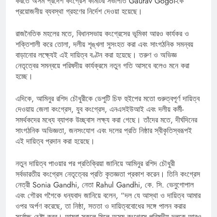
করতে অসম প্রদেশ কংগ্রেস কমিটির সভাপতি Gaurav Gogoi-কে
প্রয়োজনীয় ব্যবস্থা গ্রহণের নির্দেশ দেওয়া হয়েছে।
রাজনৈতিক মহলের মতে, বিধানসভায় কংগ্রেসের ভূমিকা আরও কার্যকর ও
শক্তিশালী করে তোলা, দলীয় শৃঙ্খলা সুসংহত করা এবং সাংগঠনিক সমন্বয়
বাড়ানোর লক্ষ্যেই এই দায়িত্ব বণ্টন করা হয়েছে। তরুণ ও অভিজ্ঞ
নেতৃত্বের সমন্বয়ে পরিষদীয় কার্যক্রমে নতুন গতি আসবে বলেও মনে করা
হচ্ছে।
এদিকে, আমিনুর রশিদ চৌধুরীকে ডেপুটি চিফ হুইপের মতো গুরুত্বপূর্ণ দায়িত্ব
দেওয়ায় জেলা কংগ্রেস, যুব কংগ্রেস, এনএসইউআই এবং দলীয় কর্মী-
সমর্থকদের মধ্যে ব্যাপক উচ্ছ্বাস লক্ষ্য করা গেছে। তাঁদের মতে, দীর্ঘদিনের
সাংগঠনিক অভিজ্ঞতা, জনসংযোগ এবং দলের প্রতি নিষ্ঠার স্বীকৃতিস্বরূপই
এই দায়িত্ব প্রদান করা হয়েছে।
নতুন দায়িত্ব পাওয়ার পর প্রতিক্রিয়া জানিয়ে আমিনুর রশিদ চৌধুরী
সর্বভারতীয় কংগ্রেস নেতৃত্বের প্রতি কৃতজ্ঞতা প্রকাশ করেন। তিনি কংগ্রেস
নেত্রী Sonia Gandhi, নেতা Rahul Gandhi, কে. সি. ভেনুগোপাল
এবং গৌরব গগৈকে ধন্যবাদ জানিয়ে বলেন, “দল যে আস্থা ও দায়িত্ব আমার
ওপর অর্পণ করেছে, তা নিষ্ঠা, সততা ও দায়িত্ববোধের সঙ্গে পালন করার
সর্বোচ্চ চেষ্টা করব। আমরা সকলে মিলে অসম কংগ্রেস পরিষদীয় দলকে আরও