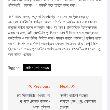
শক্তিশালী, ঐক্যবদ্ধ ও জনমুখী করে তুলতে কাজ করব।”
তিনি আরও বলেন, নতুন দায়িত্বপ্রাপ্ত নেতাদের সমন্বিত নেতৃত্বে
কংগ্রেসের পরিষদীয় কার্যক্রম আরও গতিশীল ও কার্যকর হবে এবং সাধারণ
মানুষের স্বার্থে দলের অবস্থান আরও দৃঢ় হবে। রাজনৈতিক বিশ্লেষকদের
একাংশের মতে, এই সাংগঠনিক পুনর্বিন্যাস আগামী দিনে অসমে কংগ্রেসের
রাজনৈতিক ও সাংগঠনিক ভিত্তি আরও মজবুত করতে গুরুত্বপূর্ণ ভূমিকা পালন
করবে। বিশেষ করে দক্ষিণ করিমগঞ্জের একজন বিধায়কের হাতে ডেপুটি চিফ
হুইপের মতো গুরুত্বপূর্ণ দায়িত্ব অর্পণ করায় জেলার রাজনৈতিক গুরুত্বও নতুন
করে সামনে এসেছে।
Tagged:
sribhumi news
Post
Previous:
Next:
navigation
চার কিলোমিটার ধাওয়ার পর
স্বামীর ধারালো অস্ত্রের
কুখ্যাত চোরকে পাকড়াও
আঘাতে গৃহবধূ খুন, হোজাইয়ে
গুমড়া পুলিশের
চাঞ্চল্য