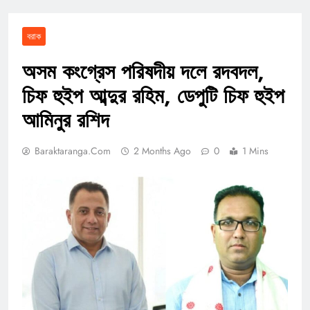
বরাক
অসম কংগ্রেস পরিষদীয় দলে রদবদল,
চিফ হুইপ আব্দুর রহিম, ডেপুটি চিফ হুইপ
আমিনুর রশিদ
Baraktaranga.com
2 Months Ago
0
1 Mins