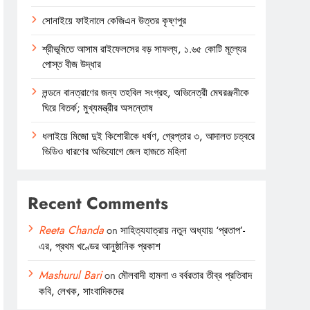
সোনাইয়ে ফাইনালে কেজিএন উত্তর কৃষ্ণপুর
শ্রীভূমিতে আসাম রাইফেলসের বড় সাফল্য, ১.৬৫ কোটি মূল্যের
পোস্ত বীজ উদ্ধার
লন্ডনে বানত্রাণের জন্য তহবিল সংগ্রহ, অভিনেত্রী মেঘরঞ্জনীকে
ঘিরে বিতর্ক; মুখ্যমন্ত্রীর অসন্তোষ
ধলাইয়ে মিজো দুই কিশোরীকে ধর্ষণ, গ্রেপ্তার ৩, আদালত চত্বরে
ভিডিও ধারণের অভিযোগে জেল হাজতে মহিলা
Recent Comments
Reeta Chanda
on
সাহিত্যযাত্রায় নতুন অধ্যায় ‘প্রতাপ’-
এর, প্রথম খণ্ডের আনুষ্ঠানিক প্রকাশ
Mashurul Bari
on
মৌলবাদী হামলা ও বর্বরতার তীব্র প্রতিবাদ
কবি, লেখক, সাংবাদিকদের