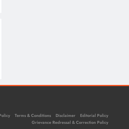
Policy
Terms & Conditions
Disclaimer
Editorial Policy
Grievance Redressal & Correction Policy