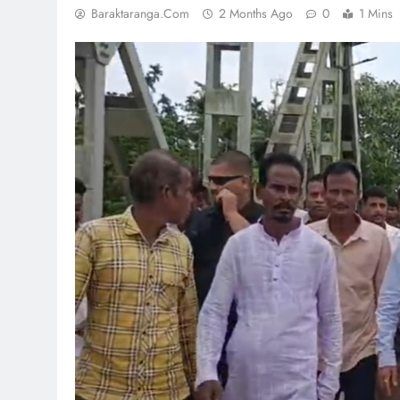
Baraktaranga.com
2 Months Ago
0
1 Mins