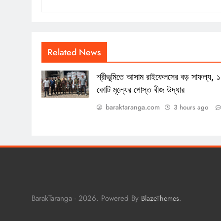
Related News
শ্রীভূমিতে আসাম রাইফেলসের বড় সাফল্য, 
কোটি মূল্যের পোস্ত বীজ উদ্ধার
baraktaranga.com
3 hours ago
BarakTaranga - 2026. Powered By
.
BlazeThemes