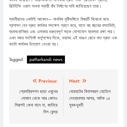
রিটেইনিং ওয়াল অথবা স্থায়ী বাঁধ নির্মাণের দাবি জানিয়েছেন তারা।
স্থানীয়দের একটাই আবেদন— মানবিক দৃষ্টিভঙ্গিতে বিষয়টি বিবেচনা করে
প্রশাসন যেন দ্রুত কার্যকর পদক্ষেপ গ্রহণ করে, যাতে বহু বছরের বসতভিটা,
ব্যবসা-বাণিজ্য এবং এলাকার গুরুত্বপূর্ণ সড়ক যোগাযোগ ব্যবস্থা রক্ষা পায়।
এখন নজর সংশ্লিষ্ট কর্তৃপক্ষের দিকে, ভয়াবহ এই ভাঙন রোধে কত দ্রুত এবং
কতটা কার্যকর উদ্যোগ নেওয়া হয়।
Tagged:
patharkandi news
Post
Previous:
Next:
navigation
প্রেসক্রিপশন ছাড়া ওষুধের
যোরহাটের বিলাসবহুল হোটেলে
দোকান থেকে আর কোনও
দেহব্যবসার আসর, আটক ১৫
সিরাপই কেনা যাবে না, জানিয়ে
যুবক-যুবতী
দিল কেন্দ্র