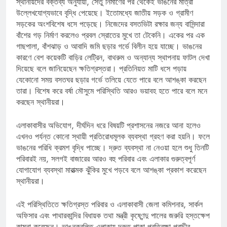
স্থানীয়দের বক্তব্য অনুযায়ী, সেতু নির্মাণের পর থেকেই ভাঙনের মাত্রা
উল্লেখযোগ্যভাবে বৃদ্ধি পেয়েছে। ইতোমধ্যে জাতীয় সড়ক ও গ্রামীণ
সড়কের অংশবিশেষ ধসে পড়েছে। নিজেদের বসতভিটা রক্ষার জন্য বাসিন্দারা
বাঁশের গড় নির্মাণ করলেও প্রবল স্রোতের মুখে তা টেকেনি। একের পর এক
গাছপালা, বাঁশঝাড় ও আবাদি জমি ছড়ার গর্ভে বিলীন হয়ে যাচ্ছে। ভাঙনের
কারণে বেশ কয়েকটি বাড়ির লেট্রিন, বাথরুম ও অন্যান্য স্থাপনায় ফাটল দেখা
দিয়েছে বলে জানিয়েছেন ক্ষতিগ্রস্তরা। প্রতিনিয়ত মাটি ধসে পড়ায়
যেকোনো সময় বসতঘর ছড়ার গর্ভে তলিয়ে যেতে পারে বলে আশঙ্কা করছেন
তারা। বিশেষ করে বর্ষা মৌসুমে পরিস্থিতি আরও ভয়াবহ হতে পারে বলে মনে
করছেন স্থানীয়রা।
এলাকাবাসীর অভিযোগ, দীর্ঘদিন ধরে বিষয়টি প্রশাসনের নজরে আনা হলেও
এখনও পর্যন্ত কোনো স্থায়ী প্রতিরোধমূলক ব্যবস্থা গ্রহণ করা হয়নি। ফলে
ভাঙনের পরিধি ক্রমশ বৃদ্ধি পাচ্ছে। দ্রুত ব্যবস্থা না নেওয়া হলে শুধু তিনটি
পরিবারই নয়, সলগই বাজারের আরও বহু পরিবার এবং এলাকার গুরুত্বপূর্ণ
যোগাযোগ ব্যবস্থা মারাত্মক ঝুঁকির মুখে পড়বে বলে আশঙ্কা প্রকাশ করেছেন
স্থানীয়রা।
এই পরিস্থিতিতে ক্ষতিগ্রস্ত পরিবার ও এলাকাবাসী জেলা কমিশনার, সার্কল
অফিসার এবং পাথারকান্দির বিধায়ক তথা মন্ত্রী কৃষ্ণেন্দু পালের জরুরি হস্তক্ষেপ
কামনা করেছেন। ভাঙনকবলিত এলাকায় দ্রুত পাকা প্রতিরক্ষা প্রাচীর,