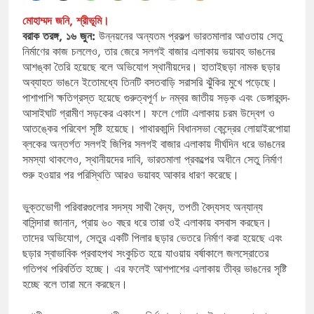
মোহাম্মদ জনি, শ্রীভূমি।
বরাক তরঙ্গ, ১৬ জুন:
উন্নয়নের অন্যতম প্রকল্প ভারতমালার আওতায় সেতু
নির্মাণের কাজ চললেও, তার জেরে সলগই বাজার এলাকায় ভয়াবহ ভাঙনের
আশঙ্কা তৈরি হয়েছে বলে অভিযোগ স্থানীয়দের। হাতাইছড়া নামক ছড়ার
অব্যাহত ভাঙনে ইতোমধ্যে তিনটি বসতবাড়ি সরাসরি ঝুঁকির মুখে পড়েছে।
পাশাপাশি ক্ষতিগ্রস্ত হয়েছে গুরুত্বপূর্ণ ৮ নম্বর জাতীয় সড়ক এবং ডেঙ্গারবন্দ-
আসাইঘাট গ্রামীণ সড়কের একাংশ। ফলে গোটা এলাকায় চরম উদ্বেগ ও
আতঙ্কের পরিবেশ সৃষ্টি হয়েছে। পাথারকান্দি বিধানসভা কেন্দ্রের লোয়াইরপোয়া
ব্লকের অন্তর্গত সলগই জিপির সলগই বাজার এলাকায় দীর্ঘদিন ধরে ভাঙনের
সমস্যা থাকলেও, স্থানীয়দের দাবি, ভারতমালা প্রকল্পের অধীনে সেতু নির্মাণ
শুরু হওয়ার পর পরিস্থিতি আরও ভয়াবহ আকার ধারণ করেছে।
ভুক্তভোগী পরিবারগুলোর সদস্য সাথী বৈদ্য, তপতী বৈদ্যসহ অন্যান্য
বাসিন্দারা জানান, প্রায় ৬০ বছর ধরে তারা ওই এলাকায় বসবাস করছেন।
তাদের অভিযোগ, সেতুর একটি পিলার ছড়ার ভেতরে নির্মাণ করা হয়েছে এবং
ছড়ার স্বাভাবিক প্রবাহপথ সংকুচিত হয়ে যাওয়ায় বর্ষাকালে জলস্রোতের
গতিপথ পরিবর্তিত হচ্ছে। এর ফলেই আশপাশের এলাকায় তীব্র ভাঙনের সৃষ্টি
হচ্ছে বলে তারা মনে করছেন।