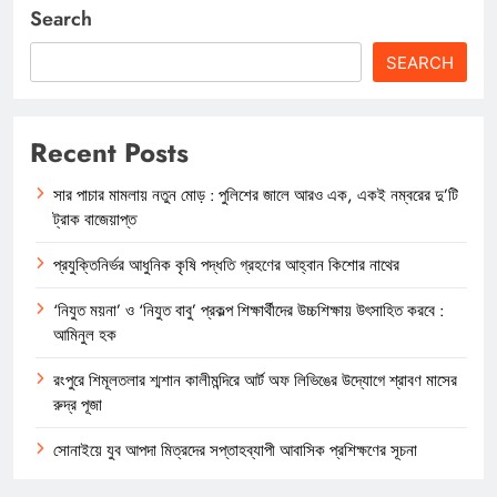
Search
SEARCH
Recent Posts
সার পাচার মামলায় নতুন মোড় : পুলিশের জালে আরও এক, একই নম্বরের দু’টি
ট্রাক বাজেয়াপ্ত
প্রযুক্তিনির্ভর আধুনিক কৃষি পদ্ধতি গ্রহণের আহ্বান কিশোর নাথের
‘নিযুত ময়না’ ও ‘নিযুত বাবু’ প্রকল্প শিক্ষার্থীদের উচ্চশিক্ষায় উৎসাহিত করবে :
আমিনুল হক
রংপুরে শিমূলতলার শ্মশান কালীমন্দিরে আর্ট অফ লিভিঙের উদ্যোগে শ্রাবণ মাসের
রুদ্র পূজা
সোনাইয়ে যুব আপদা মিত্রদের সপ্তাহব্যাপী আবাসিক প্রশিক্ষণের সূচনা