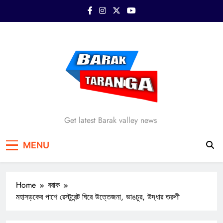
Skip
to
content
Barak Taranga
Get latest Barak valley news
MENU
Home
বরাক
মহাসড়কের পাশে রেস্টুরেন্ট ঘিরে উত্তেজনা, ভাঙচুর, উদ্ধার তরুণী