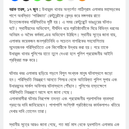
বরাক তরঙ্গ, ১৭ জুন :
উধারবন্দ থানার অন্তর্গত লাঠিগ্রাম এলাকার মহাসড়কের
পাশে অবস্থিত ‘পারিজাত’ রেস্টুরেন্টকে কেন্দ্র করে মঙ্গলবার রাতে
উত্তেজনাকর পরিস্থিতির সৃষ্টি হয়। এ সময় রেস্টুরেন্টে ভাঙচুরের ঘটনাও
ঘটে। স্থানীয়দের অভিযোগ, দীর্ঘদিন ধরে প্রতিষ্ঠানটিকে ঘিরে বিভিন্ন ধরনের
অনিয়ম ও অবৈধ কর্মকাণ্ডের অভিযোগ উঠছিল। স্থানীয় সূত্রে জানা যায়,
এলাকার কয়েকজন জনপ্রতিনিধি ও সচেতন নাগরিকের সহযোগিতায়
সন্দেহজনক পরিস্থিতিতে এক কিশোরীকে উদ্ধার করা হয়। পরে তাকে
উধারবন্দ থানার পুলিশের হাতে তুলে দেওয়া হলে পুলিশ প্রয়োজনীয় আইনি
প্রক্রিয়া শুরু করে।
ঘটনার খবর এলাকায় ছড়িয়ে পড়লে বিপুল সংখ্যক মানুষ ঘটনাস্থলে জড়ো
হন। পরিস্থিতি নিয়ন্ত্রণে আনতে শিলচর থেকে অতিরিক্ত পুলিশ সুপার এবং
উধারবন্দের সার্কল অফিসার ঘটনাস্থলে পৌঁছান। পুলিশের হস্তক্ষেপে
পরিস্থিতি নিয়ন্ত্রণে আসে বলে জানা গেছে।
এলাকাবাসীরা ঘটনার নিরপেক্ষ তদন্ত এবং প্রয়োজনীয় প্রশাসনিক ব্যবস্থা
গ্রহণের দাবি জানিয়েছেন। পাশাপাশি সংশ্লিষ্ট প্রতিষ্ঠানের কার্যকলাপও খতিয়ে
দেখার দাবি তোলেন তারা।
স্থানীয় সূত্রে আরও জানা গেছে, গত মার্চ মাস থেকে দুধপাতিল এলাকার এক