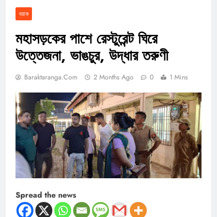
বরাক
মহাসড়কের পাশে রেস্টুরেন্ট ঘিরে
উত্তেজনা, ভাঙচুর, উদ্ধার তরুণী
Baraktaranga.com
2 Months Ago
0
1 Mins
Spread the news