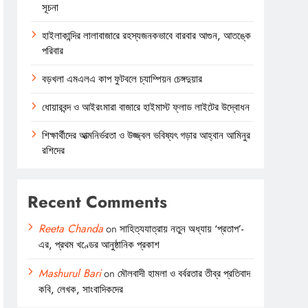
সূচনা
হাইলাকান্দির লালাবাজারে রহস্যজনকভাবে বারবার আগুন, আতঙ্কে
পরিবার
বড়খলা এমএলএ কাপ ফুটবলে চ্যাম্পিয়ন চেঙ্গদুয়ার
ধোয়ারবন্দ ও আইরংমারা বাজারে হাইমাস্ট ফ্লাড লাইটের উদ্বোধন
শিক্ষার্থীদের আত্মনির্ভরতা ও উজ্জ্বল ভবিষ্যৎ গড়ার আহ্বান আমিনুর
রশিদের
Recent Comments
Reeta Chanda
on
সাহিত্যযাত্রায় নতুন অধ্যায় ‘প্রতাপ’-
এর, প্রথম খণ্ডের আনুষ্ঠানিক প্রকাশ
Mashurul Bari
on
মৌলবাদী হামলা ও বর্বরতার তীব্র প্রতিবাদ
কবি, লেখক, সাংবাদিকদের