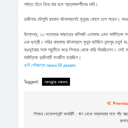
পর্যন্ত টেনে নিয়ে যায় বলে প্রত্যক্ষদর্শীদের দাবি।
দুর্ঘটনায় মৌসুমি রহমান ঘটনাস্থলেই মৃত্যুর কোলে ঢলে পড়েন। খবর প
উল্লেখ্য, ১২ নভেম্বর কাছাড়ের বালিঘাট এলাকায় এমন মর্মান্তিক সড
এক ছাত্রী। লরির ধাক্কায় ঘটনাস্থলে মৃত্যু ঘটেছিল চান্দপুর চতুর্থ খ
বড়ভূইয়ার সঙ্গে স্কুটিতে করে শিলচর থেকে বাড়ি ফিরছিলেন। সেই
মর্মান্তিক দুর্ঘটনাটি সংঘটিত হয়েছিল।
ছবি সৌজন্যে news18 assam.
Tagged:
rangia news
Post
Previou
navigation
শিলচর ডেভেলপমেন্ট অথরিটি : ঋণ থেকে সম্ভাবনার পথে পাঁচ বছ
রূপান