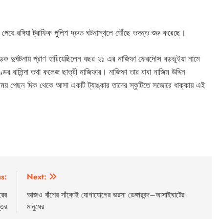
েয়ে রঙ্গিয়া ট্রাফিক পুলিশ দ্রুত ঘটনাস্থলে পৌঁছে তদন্ত শুরু করেছে।
়ক দুর্ঘটনায় প্রাণ হারিয়েছিলেন বছর ২১ এর নাজিফা ফেরদৌস বড়ভূইয়া নামে
ণ্ডের বাসিন্দা তথা কলেজ ছাত্রী নাজিফার। নাজিফা তার বাবা নাজিম উদ্দিন
 সময় পেছন দিক থেকে আসা একটি ট্যাঙ্কার তাদের স্কুটিতে সজোরে ধাক্কায় এই
s:
Next:
রের
আজও বাঁশের সাঁকোই যোগাযোগের ভরসা ডেঙ্গারবন্দ–আসাইঘাটের
্তর
মানুষের