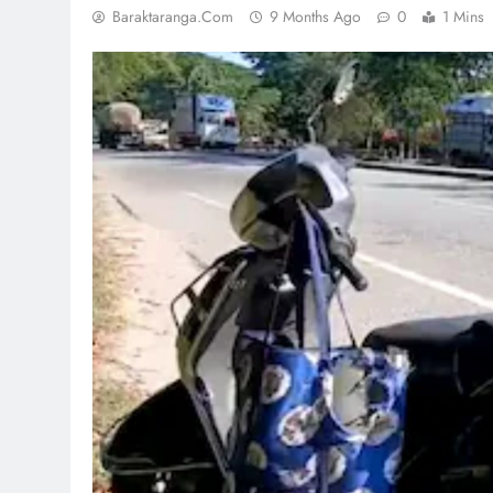
Baraktaranga.com
9 Months Ago
0
1 Mins