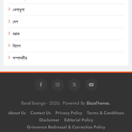
খেলাধুলা
দেশ
বরাক
বিদেশ
সম্পাদকীয়
BarakTaranga - 2026. Powered By
.
BlazeThemes
About Us
Contact Us
Privacy Policy
Terms & Conditions
Disclaimer
Editorial Policy
Grievance Redressal & Correction Policy