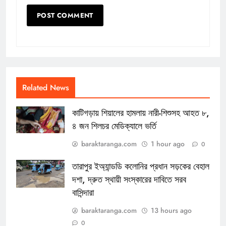
Related News
কাটিগড়ায় শিয়ালের হামলায় নারী-শিশুসহ আহত ৮,
৪ জন শিলচর মেডিক্যালে ভর্তি
baraktaranga.com
1 hour ago
0
তারাপুর ইঅ্যান্ডডি কলোনির প্রধান সড়কের বেহাল
দশা, দ্রুত স্থায়ী সংস্কারের দাবিতে সরব
বাসিন্দারা
baraktaranga.com
13 hours ago
0