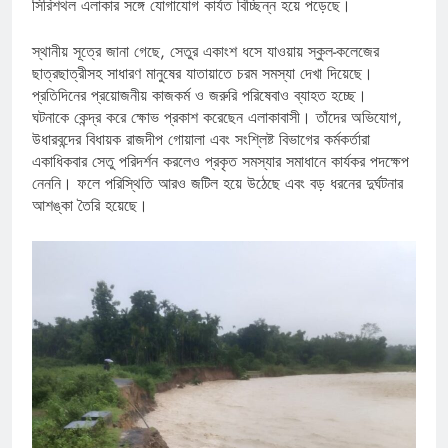
সিরিশথল এলাকার সঙ্গে যোগাযোগ কার্যত বিচ্ছিন্ন হয়ে পড়েছে।
স্থানীয় সূত্রে জানা গেছে, সেতুর একাংশ ধসে যাওয়ায় স্কুল-কলেজের
ছাত্রছাত্রীসহ সাধারণ মানুষের যাতায়াতে চরম সমস্যা দেখা দিয়েছে।
প্রতিদিনের প্রয়োজনীয় কাজকর্ম ও জরুরি পরিষেবাও ব্যাহত হচ্ছে।
ঘটনাকে কেন্দ্র করে ক্ষোভ প্রকাশ করেছেন এলাকাবাসী। তাঁদের অভিযোগ,
উধারবন্দের বিধায়ক রাজদীপ গোয়ালা এবং সংশ্লিষ্ট বিভাগের কর্মকর্তারা
একাধিকবার সেতু পরিদর্শন করলেও প্রকৃত সমস্যার সমাধানে কার্যকর পদক্ষেপ
নেননি। ফলে পরিস্থিতি আরও জটিল হয়ে উঠেছে এবং বড় ধরনের দুর্ঘটনার
আশঙ্কা তৈরি হয়েছে।