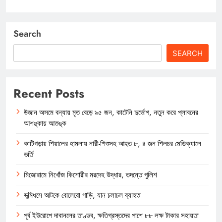
Search
SEARCH
Recent Posts
উজান অসমে বন্যায় মৃত বেড়ে ৯৫ জন, কাটেনি দুর্ভোগ, নতুন করে প্লাবনের
আশঙ্কায় আতঙ্ক
কাটিগড়ায় শিয়ালের হামলায় নারী-শিশুসহ আহত ৮, ৪ জন শিলচর মেডিক্যালে
ভর্তি
মিজোরামে নিখোঁজ কিশোরীর মরদেহ উদ্ধার, তদন্তে পুলিশ
ভূমিধসে আটকে বোলেরো গাড়ি, যান চলাচল ব্যাহত
পূর্ব ইউরোপে দাবানলের তাণ্ডব, ক্ষতিগ্রস্তদের পাশে ৮৮ লক্ষ টাকার সহায়তা