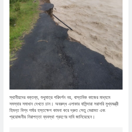
স্থানীয়দের বক্তব্য, শুধুমাত্র পরিদর্শন নয়, বাস্তবিক কাজের মাধ্যমে
সমস্যার সমাধান দেখতে চান। অবরুদ্ধ এলাকার বাসিন্দারা সরাসরি মুখ্যমন্ত্রী
হিমন্ত বিশ্ব শর্মার হস্তক্ষেপ কামনা করে দ্রুত সেতু মেরামত এবং
প্রয়োজনীয় নিরাপত্তা ব্যবস্থা গ্রহণের দাবি জানিয়েছেন।