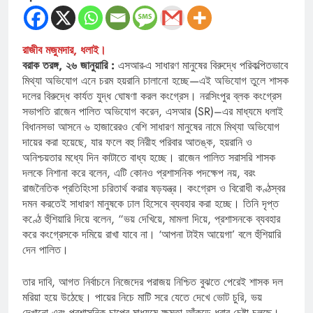
রাজীব মজুমদার, ধলাই।
বরাক তরঙ্গ, ২৬ জানুয়ারি :
এসআর-এ সাধারণ মানুষের বিরুদ্ধে পরিকল্পিতভাবে
মিথ্যা অভিযোগ এনে চরম হয়রানি চালানো হচ্ছে—এই অভিযোগ তুলে শাসক
দলের বিরুদ্ধে কার্যত যুদ্ধ ঘোষণা করল কংগ্রেস। নরসিংপুর ব্লক কংগ্রেস
সভাপতি রাজেন পালিত অভিযোগ করেন, এসআর (SR)–এর মাধ্যমে ধলাই
বিধানসভা আসনে ৬ হাজারেরও বেশি সাধারণ মানুষের নামে মিথ্যা অভিযোগ
দায়ের করা হয়েছে, যার ফলে বহু নিরীহ পরিবার আতঙ্ক, হয়রানি ও
অনিশ্চয়তার মধ্যে দিন কাটাতে বাধ্য হচ্ছে। রাজেন পালিত সরাসরি শাসক
দলকে নিশানা করে বলেন, এটি কোনও প্রশাসনিক পদক্ষেপ নয়, বরং
রাজনৈতিক প্রতিহিংসা চরিতার্থ করার ষড়যন্ত্র। কংগ্রেস ও বিরোধী কণ্ঠস্বর
দমন করতেই সাধারণ মানুষকে ঢাল হিসেবে ব্যবহার করা হচ্ছে। তিনি দৃপ্ত
কণ্ঠে হুঁশিয়ারি দিয়ে বলেন, “ভয় দেখিয়ে, মামলা দিয়ে, প্রশাসনকে ব্যবহার
করে কংগ্রেসকে দমিয়ে রাখা যাবে না। ‘আপনা টাইম আয়েগা’ বলে হুঁশিয়ারি
দেন পালিত।
তার দাবি, আগত নির্বাচনে নিজেদের পরাজয় নিশ্চিত বুঝতে পেরেই শাসক দল
মরিয়া হয়ে উঠেছে। পায়ের নিচে মাটি সরে যেতে দেখে ভোট চুরি, ভয়
দেখানো এবং প্রশাসনিক চাপের মাধ্যমে ক্ষমতা আঁকড়ে ধরার চেষ্টা চলছে।