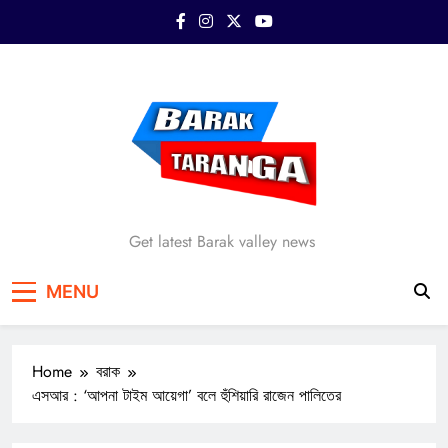
Skip
to
content
Barak Taranga
Get latest Barak valley news
MENU
Home
বরাক
এসআর : ‘আপনা টাইম আয়েগা’ বলে হুঁশিয়ারি রাজেন পালিতের