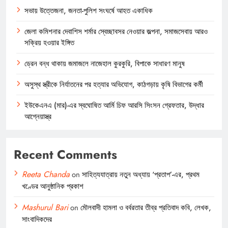
সভায় উত্তেজনা, জনতা-পুলিশ সংঘর্ষে আহত একাধিক
জেলা কমিশনার দেবাশিস শর্মার স্বেচ্ছাবসর নেওয়ার জল্পনা, সমাজসেবায় আরও
সক্রিয় হওয়ার ইঙ্গিত
ড্রেন বন্ধ থাকায় জমাজলে নাজেহাল কুরকুরি, বিপাকে সাধারণ মানুষ
অসুস্থ স্ত্রীকে নির্যাতনের পর হত্যার অভিযোগ, কাঠগড়ায় কৃষি বিভাগের কর্মী
ইউকেএনএ (মার)-এর স্বঘোষিত আর্মি চিফ আরসি সিংসন গ্রেফতার, উদ্ধার
আগ্নেয়াস্ত্র
Recent Comments
Reeta Chanda
on
সাহিত্যযাত্রায় নতুন অধ্যায় ‘প্রতাপ’-এর, প্রথম
খণ্ডের আনুষ্ঠানিক প্রকাশ
Mashurul Bari
on
মৌলবাদী হামলা ও বর্বরতার তীব্র প্রতিবাদ কবি, লেখক,
সাংবাদিকদের