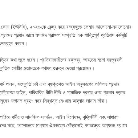
ল কোড (ইউসিসি), ২০২৬-কে কেন্দ্র করে রাজ্যজুড়ে চলমান আলোচনা-সমালোচনার
ামের প্রধান জামে মসজিদ প্রাঙ্গণে সম্প্রতি এক শান্তিপূর্ণ প্রতিবাদ কর্মসূচি
ষ অংশগ্রহণ করেন।
পত্তির কথা তুলে ধরেন। প্রতিবাদকারীদের বক্তব্য, ভারতের মতো বহুত্ববাদী
স্কৃতিক গোষ্ঠীর মতামতকে যথাযথ গুরুত্ব দেওয়া প্রয়োজন।
র্ম পালন, সংস্কৃতি চর্চা এবং ব্যক্তিগত আইন অনুসরণের অধিকার প্রদান
ের ব্যক্তিগত আইন, পারিবারিক রীতি-নীতি ও সামাজিক প্রথার ওপর প্রভাব পড়তে
মানুষের মতামত গ্রহণ করে সিদ্ধান্ত নেওয়ার আহ্বান জানান তাঁরা।
পাঠিয়ে ধর্মীয় ও সামাজিক সংগঠন, আইন বিশেষজ্ঞ, বুদ্ধিজীবী এবং সাধারণ
াঁদের মতে, আলোচনার মাধ্যমে ঐকমত্যে পৌঁছানোই গণতন্ত্রের অন্যতম প্রধান