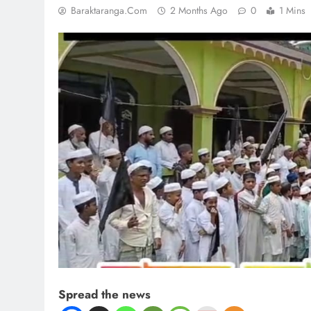
Baraktaranga.com
2 Months Ago
0
1 Mins
Spread the news