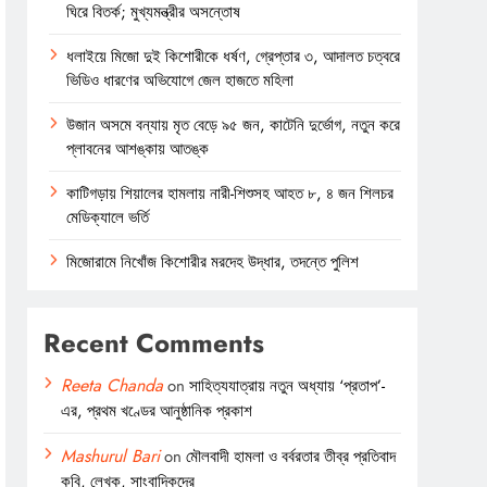
ঘিরে বিতর্ক; মুখ্যমন্ত্রীর অসন্তোষ
ধলাইয়ে মিজো দুই কিশোরীকে ধর্ষণ, গ্রেপ্তার ৩, আদালত চত্বরে
ভিডিও ধারণের অভিযোগে জেল হাজতে মহিলা
উজান অসমে বন্যায় মৃত বেড়ে ৯৫ জন, কাটেনি দুর্ভোগ, নতুন করে
প্লাবনের আশঙ্কায় আতঙ্ক
কাটিগড়ায় শিয়ালের হামলায় নারী-শিশুসহ আহত ৮, ৪ জন শিলচর
মেডিক্যালে ভর্তি
মিজোরামে নিখোঁজ কিশোরীর মরদেহ উদ্ধার, তদন্তে পুলিশ
Recent Comments
Reeta Chanda
on
সাহিত্যযাত্রায় নতুন অধ্যায় ‘প্রতাপ’-
এর, প্রথম খণ্ডের আনুষ্ঠানিক প্রকাশ
Mashurul Bari
on
মৌলবাদী হামলা ও বর্বরতার তীব্র প্রতিবাদ
কবি, লেখক, সাংবাদিকদের