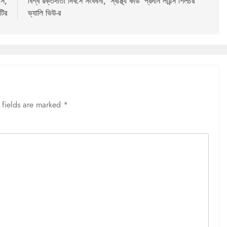
াস,
বিশ্ব রক্তদাতা দিবসে সংবর্ধনা, ‘স্বাস্থ্য কার্ড’ প্রদান লায়ন্স শিলচর
টির
ভ্যালি ভিউ-র
 fields are marked
*