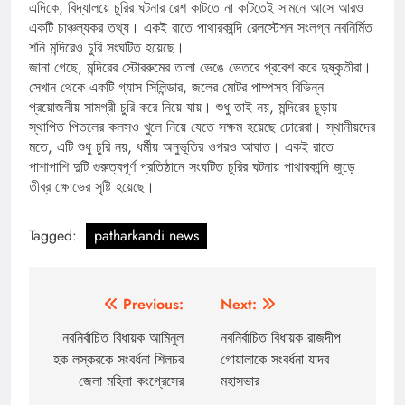
এদিকে, বিদ্যালয়ে চুরির ঘটনার রেশ কাটতে না কাটতেই সামনে আসে আরও
একটি চাঞ্চল্যকর তথ্য। একই রাতে পাথারকান্দি রেলস্টেশন সংলগ্ন নবনির্মিত
শনি মন্দিরেও চুরি সংঘটিত হয়েছে।
জানা গেছে, মন্দিরের স্টোররুমের তালা ভেঙে ভেতরে প্রবেশ করে দুষ্কৃতীরা।
সেখান থেকে একটি গ্যাস সিলিন্ডার, জলের মোটর পাম্পসহ বিভিন্ন
প্রয়োজনীয় সামগ্রী চুরি করে নিয়ে যায়। শুধু তাই নয়, মন্দিরের চূড়ায়
স্থাপিত পিতলের কলসও খুলে নিয়ে যেতে সক্ষম হয়েছে চোরেরা। স্থানীয়দের
মতে, এটি শুধু চুরি নয়, ধর্মীয় অনুভূতির ওপরও আঘাত। একই রাতে
পাশাপাশি দুটি গুরুত্বপূর্ণ প্রতিষ্ঠানে সংঘটিত চুরির ঘটনায় পাথারকান্দি জুড়ে
তীব্র ক্ষোভের সৃষ্টি হয়েছে।
Tagged:
patharkandi news
Post
Previous:
Next:
navigation
নবনির্বাচিত বিধায়ক আমিনুল
নবনির্বাচিত বিধায়ক রাজদীপ
হক লস্করকে সংবর্ধনা শিলচর
গোয়ালাকে সংবর্ধনা যাদব
জেলা মহিলা কংগ্রেসের
মহাসভার