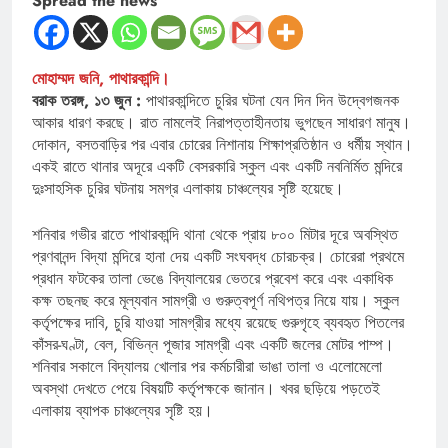
Spread the news
মোহাম্মদ জনি, পাথারকান্দি।
বরাক তরঙ্গ, ১৩ জুন :
পাথারকান্দিতে চুরির ঘটনা যেন দিন দিন উদ্বেগজনক
আকার ধারণ করছে। রাত নামলেই নিরাপত্তাহীনতায় ভুগছেন সাধারণ মানুষ।
দোকান, বসতবাড়ির পর এবার চোরের নিশানায় শিক্ষাপ্রতিষ্ঠান ও ধর্মীয় স্থান।
একই রাতে থানার অদূরে একটি বেসরকারি স্কুল এবং একটি নবনির্মিত মন্দিরে
দুঃসাহসিক চুরির ঘটনায় সমগ্র এলাকায় চাঞ্চল্যের সৃষ্টি হয়েছে।
শনিবার গভীর রাতে পাথারকান্দি থানা থেকে প্রায় ৮০০ মিটার দূরে অবস্থিত
প্রণবানন্দ বিদ্যা মন্দিরে হানা দেয় একটি সংঘবদ্ধ চোরচক্র। চোরেরা প্রথমে
প্রধান ফটকের তালা ভেঙে বিদ্যালয়ের ভেতরে প্রবেশ করে এবং একাধিক
কক্ষ তছনছ করে মূল্যবান সামগ্রী ও গুরুত্বপূর্ণ নথিপত্র নিয়ে যায়। স্কুল
কর্তৃপক্ষের দাবি, চুরি যাওয়া সামগ্রীর মধ্যে রয়েছে গুরুগৃহে ব্যবহৃত পিতলের
কাঁসর-ঘণ্টা, বেল, বিভিন্ন পূজার সামগ্রী এবং একটি জলের মোটর পাম্প।
শনিবার সকালে বিদ্যালয় খোলার পর কর্মচারীরা ভাঙা তালা ও এলোমেলো
অবস্থা দেখতে পেয়ে বিষয়টি কর্তৃপক্ষকে জানান। খবর ছড়িয়ে পড়তেই
এলাকায় ব্যাপক চাঞ্চল্যের সৃষ্টি হয়।