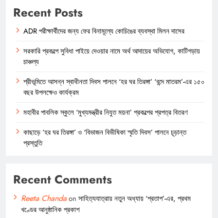
Recent Posts
ADR পরীক্ষার্থীদের জন্য ফের বিনামূল্যে কোচিঙের ব্যবস্থা মিলন দাসের
সরকারি প্রকল্পে সুবিধা পাইয়ে দেওয়ার নামে অর্থ আদায়ের অভিযোগ, কাটিগড়ায়
চাঞ্চল্য
শ্রীভূমিতে আসন্ন স্বাধীনতা দিবস পালনে ‘হর ঘর তিরঙ্গা’ ‘বন্দে মাতরম’-এর ১৫০
বছর উপলক্ষেও কার্যক্রম
মহাবীর পাবলিক স্কুলে ‘মুখ্যমন্ত্রীর নিযুত ময়না’ প্রকল্পের প্রপত্র বিতরণ
কাছাড়ে ‘হর ঘর তিরঙ্গা’ ও ‘বিভাজন বিভীষিকা স্মৃতি দিবস’ পালনে চূড়ান্ত
প্রস্তুতি
Recent Comments
Reeta Chanda
on
সাহিত্যযাত্রায় নতুন অধ্যায় ‘প্রতাপ’-এর, প্রথম
খণ্ডের আনুষ্ঠানিক প্রকাশ