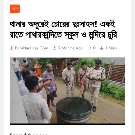
বরাক
থানার অদূরেই চোরের দুঃসাহস! একই
রাতে পাথারকান্দিতে স্কুল ও মন্দিরে চুরি
Baraktaranga.com
2 Months Ago
0
1 Mins