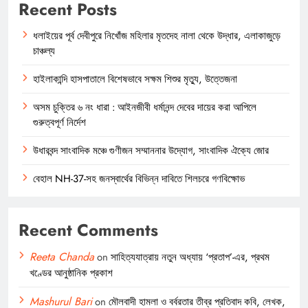
Recent Posts
ধলাইয়ের পূর্ব দেবীপুরে নিখোঁজ মহিলার মৃতদেহ নালা থেকে উদ্ধার, এলাকাজুড়ে
চাঞ্চল্য
হাইলাকান্দি হাসপাতালে বিশেষভাবে সক্ষম শিশুর মৃত্যু, উত্তেজনা
অসম চুক্তির ৬ নং ধারা : আইনজীবী ধর্মানন্দ দেবের দায়ের করা আপিলে
গুরুত্বপূর্ণ নির্দেশ
উধারবন্দ সাংবাদিক মঞ্চে গুণীজন সম্মাননার উদ্যোগ, সাংবাদিক ঐক্যে জোর
বেহাল NH-37-সহ জনস্বার্থের বিভিন্ন দাবিতে শিলচরে গণবিক্ষোভ
Recent Comments
Reeta Chanda
on
সাহিত্যযাত্রায় নতুন অধ্যায় ‘প্রতাপ’-এর, প্রথম
খণ্ডের আনুষ্ঠানিক প্রকাশ
Mashurul Bari
on
মৌলবাদী হামলা ও বর্বরতার তীব্র প্রতিবাদ কবি, লেখক,