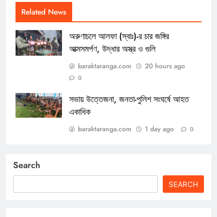
Related News
অরুণাচলে আলফা (স্বাঃ)-র চার জঙ্গির
আত্মসমর্পণ, উদ্ধার অস্ত্র ও গুলি
baraktaranga.com
20 hours ago
0
সভায় উত্তেজনা, জনতা-পুলিশ সংঘর্ষে আহত
একাধিক
baraktaranga.com
1 day ago
0
Search
SEARCH