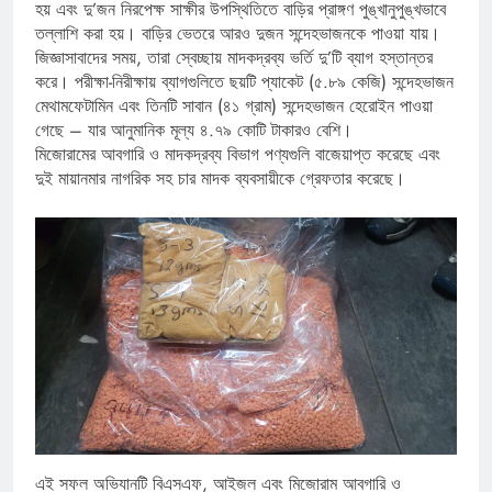
হয় এবং দু’জন নিরপেক্ষ সাক্ষীর উপস্থিতিতে বাড়ির প্রাঙ্গণ পুঙ্খানুপুঙ্খভাবে
তল্লাশি করা হয়। বাড়ির ভেতরে আরও দুজন সন্দেহভাজনকে পাওয়া যায়।
জিজ্ঞাসাবাদের সময়, তারা স্বেচ্ছায় মাদকদ্রব্য ভর্তি দু’টি ব্যাগ হস্তান্তর
করে। পরীক্ষা-নিরীক্ষায় ব্যাগগুলিতে ছয়টি প্যাকেট (৫.৮৯ কেজি) সন্দেহভাজন
মেথামফেটামিন এবং তিনটি সাবান (৪১ গ্রাম) সন্দেহভাজন হেরোইন পাওয়া
গেছে – যার আনুমানিক মূল্য ৪.৭৯ কোটি টাকারও বেশি।
মিজোরামের আবগারি ও মাদকদ্রব্য বিভাগ পণ্যগুলি বাজেয়াপ্ত করেছে এবং
দুই মায়ানমার নাগরিক সহ চার মাদক ব্যবসায়ীকে গ্রেফতার করেছে।
এই সফল অভিযানটি বিএসএফ, আইজল এবং মিজোরাম আবগারি ও