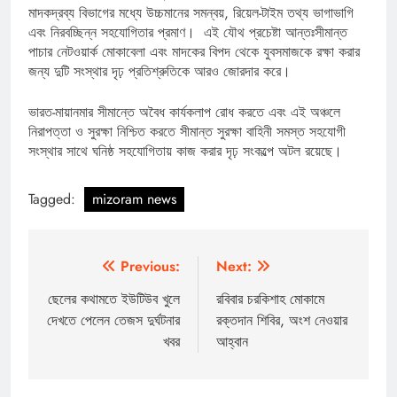
মাদকদ্রব্য বিভাগের মধ্যে উচ্চমানের সমন্বয়, রিয়েল-টাইম তথ্য ভাগাভাগি
এবং নিরবচ্ছিন্ন সহযোগিতার প্রমাণ। এই যৌথ প্রচেষ্টা আন্তঃসীমান্ত
পাচার নেটওয়ার্ক মোকাবেলা এবং মাদকের বিপদ থেকে যুবসমাজকে রক্ষা করার
জন্য দুটি সংস্থার দৃঢ় প্রতিশ্রুতিকে আরও জোরদার করে।
ভারত-মায়ানমার সীমান্তে অবৈধ কার্যকলাপ রোধ করতে এবং এই অঞ্চলে
নিরাপত্তা ও সুরক্ষা নিশ্চিত করতে সীমান্ত সুরক্ষা বাহিনী সমস্ত সহযোগী
সংস্থার সাথে ঘনিষ্ঠ সহযোগিতায় কাজ করার দৃঢ় সংকল্পে অটল রয়েছে।
Tagged:
mizoram news
Post
Previous:
Next:
navigation
ছেলের কথামতে ইউটিউব খুলে
রবিবার চরকিশাহ মোকামে
দেখতে পেলেন তেজস দুর্ঘটনার
রক্তদান শিবির, অংশ নেওয়ার
খবর
আহ্বান