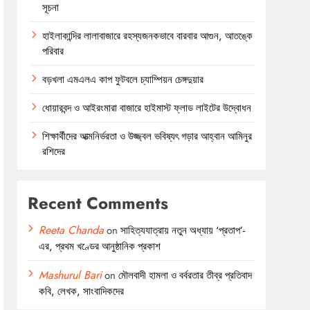
সূচনা
হাইলাকান্দির লালাবাজারে রহস্যজনকভাবে বারবার আগুন, আতঙ্কে
পরিবার
বড়খলা এমএলএ কাপ ফুটবলে চ্যাম্পিয়ন চেঙ্গদুয়ার
ধোয়ারবন্দ ও আইরংমারা বাজারে হাইমাস্ট ফ্লাড লাইটের উদ্বোধন
শিক্ষার্থীদের আত্মনির্ভরতা ও উজ্জ্বল ভবিষ্যৎ গড়ার আহ্বান আমিনুর
রশিদের
Recent Comments
Reeta Chanda
on
সাহিত্যযাত্রায় নতুন অধ্যায় ‘প্রতাপ’-
এর, প্রথম খণ্ডের আনুষ্ঠানিক প্রকাশ
Mashurul Bari
on
মৌলবাদী হামলা ও বর্বরতার তীব্র প্রতিবাদ
কবি, লেখক, সাংবাদিকদের