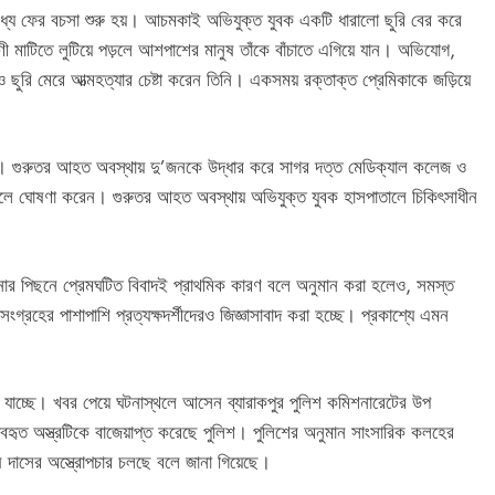
 মধ্যে ফের বচসা শুরু হয়। আচমকাই অভিযুক্ত যুবক একটি ধারালো ছুরি বের করে
ণী মাটিতে লুটিয়ে পড়লে আশপাশের মানুষ তাঁকে বাঁচাতে এগিয়ে যান। অভিযোগ,
 ছুরি মেরে আত্মহত্যার চেষ্টা করেন তিনি। একসময় রক্তাক্ত প্রেমিকাকে জড়িয়ে
িনী। গুরুতর আহত অবস্থায় দু’জনকে উদ্ধার করে সাগর দত্ত মেডিক্যাল কলেজ ও
ত বলে ঘোষণা করেন। গুরুতর আহত অবস্থায় অভিযুক্ত যুবক হাসপাতালে চিকিৎসাধীন
ঘটনার পিছনে প্রেমঘটিত বিবাদই প্রাথমিক কারণ বলে অনুমান করা হলেও, সমস্ত
গ্রহের পাশাপাশি প্রত্যক্ষদর্শীদেরও জিজ্ঞাসাবাদ করা হচ্ছে। প্রকাশ্যে এমন
ানা যাচ্ছে। খবর পেয়ে ঘটনাস্থলে আসেন ব্যারাকপুর পুলিশ কমিশনারেটের উপ
ব্যবহৃত অস্ত্রটিকে বাজেয়াপ্ত করেছে পুলিশ। পুলিশের অনুমান সাংসারিক কলহের
াষ দাসের অস্ত্রোপচার চলছে বলে জানা গিয়েছে।