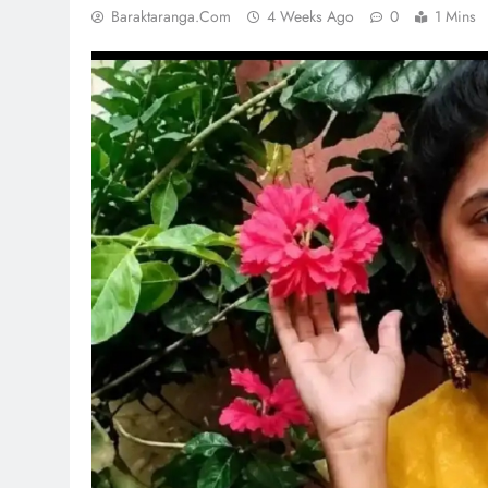
Baraktaranga.com
4 Weeks Ago
0
1 Mins