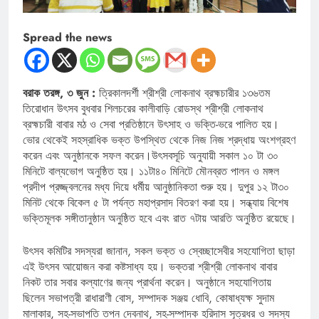
Spread the news
বরাক তরঙ্গ, ৩ জুন :
ত্রিকালদর্শী শ্রীশ্রী লোকনাথ ব্রহ্মচারীর ১৩৬তম
তিরোধান উৎসব বুধবার শিলচরের কালীবাড়ি রোডস্থ শ্রীশ্রী লোকনাথ
ব্রহ্মচারী বাবার মঠ ও সেবা প্রতিষ্ঠানে উৎসাহ ও ভক্তি-ভরে পালিত হয়।
ভোর থেকেই সহস্রাধিক ভক্ত উপস্থিত থেকে নিজ নিজ শ্রদ্ধায় অংশগ্রহণ
করেন এবং অনুষ্ঠানকে সফল করেন।উৎসবসূচি অনুযায়ী সকাল ১০ টা ৩০
মিনিটে বাল্যভোগ অনুষ্ঠিত হয়। ১১টা৪০ মিনিটে মৌনব্রত পালন ও মঙ্গল
প্রদীপ প্রজ্জ্বলনের মধ্য দিয়ে ধর্মীয় আনুষ্ঠানিকতা শুরু হয়। দুপুর ১২ টা৩০
মিনিট থেকে বিকেল ৫ টা পর্যন্ত মহাপ্রসাদ বিতরণ করা হয়। সন্ধ্যায় বিশেষ
ভক্তিমূলক সঙ্গীতানুষ্ঠান অনুষ্ঠিত হবে এবং রাত ৭টায় আরতি অনুষ্ঠিত রয়েছে।
উৎসব কমিটির সদস্যরা জানান, সকল ভক্ত ও স্বেচ্ছাসেবীর সহযোগিতা ছাড়া
এই উৎসব আয়োজন করা কষ্টসাধ্য হয়। ভক্তরা শ্রীশ্রী লোকনাথ বাবার
নিকট তার সবার কল্যাণের জন্য প্রার্থনা করেন। অনুষ্ঠানে সহযোগিতায়
ছিলেন সভাপত্রী রাধারাণী বোস, সম্পাদক সঞ্জয় ধোবি, কোষাধ্যক্ষ সুদাম
মালাকার, সহ-সভাপতি তপন দেবনাথ, সহ-সম্পাদক হরিদাস সূত্রধর ও সদস্য