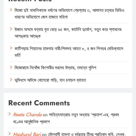
মিজো দুই নাবালিকাকে ধর্ষণের অভিযোগে গ্রেপ্তার ৩, আদালত চত্বরে ভিডিও
ধারণের অভিযোগে জেল হাজতে মহিলা
উজান অসমে বন্যায় মৃত বেড়ে ৯৫ জন, কাটেনি দুর্ভোগ, নতুন করে প্লাবনের
আশঙ্কায় আতঙ্ক
কাটিগড়ায় শিয়ালের হামলায় নারী-শিশুসহ আহত ৮, ৪ জন শিলচর মেডিক্যালে
ভর্তি
মিজোরামে নিখোঁজ কিশোরীর মরদেহ উদ্ধার, তদন্তে পুলিশ
ভূমিধসে আটকে বোলেরো গাড়ি, যান চলাচল ব্যাহত
Recent Comments
Reeta Chanda
on
সাহিত্যযাত্রায় নতুন অধ্যায় ‘প্রতাপ’-এর, প্রথম
খণ্ডের আনুষ্ঠানিক প্রকাশ
Mashurul Bari
on
মৌলবাদী হামলা ও বর্বরতার তীব্র প্রতিবাদ কবি, লেখক,