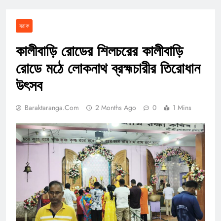
বরাক
কালীবাড়ি রোডের শিলচরের কালীবাড়ি
রোডে মঠে লোকনাথ ব্রহ্মচারীর তিরোধান
উৎসব
Baraktaranga.com
2 Months Ago
0
1 Mins