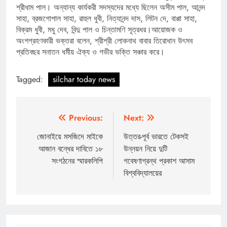
শ্রীধাম পাল। অন্যান্য কার্যকরী সদস্যদের মধ্যে ছিলেন অসীম পাল, আনন্দ
সাহা, ব্রজগোপাল সাহা, রাহুল ধুবী, নিত্যানন্দ দাস, লিটন দে, বাপ্পা সাহা,
বিক্রম ধুবী, মধু দেব, বিন্দু পাল ও চিন্তামণি সূত্রধর।আয়োজক ও
অংশগ্রহণকারী ভক্তরা বলেন, শ্রীশ্রী লোকনাথ বাবার তিরোধান উৎসব
প্রতিবছর সনাতন ধর্মীয় ঐক্য ও গভীর ভক্তি সঞ্চার করে।
Tagged:
silchar today news
Post
Previous:
Next:
navigation
জোনাইয়ে মসজিদে মাইকে
উত্তর-পূর্ব ভারতে টেকসই
আজান বন্ধের দাবিতে ১৮
উন্নয়ন নিয়ে দুটি
সংগঠনের স্মারকলিপি
গবেষণাগ্রন্থ প্রকাশ আসাম
বিশ্ববিদ্যালয়ের