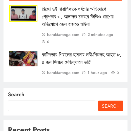
মিজো দুই নাবালিকাকে ধর্ষণের অভিযোগে
গ্রেপ্তার ৩, আদালত চত্বরে ভিডিও ধারণের
অভিযোগে জেল হাজতে মহিলা
baraktaranga.com
2 minutes ago
0
কাটিগড়ায় শিয়ালের হামলায় নারী-শিশুসহ আহত ৮,
৪ জন শিলচর মেডিক্যালে ভর্তি
baraktaranga.com
1 hour ago
0
Search
SEARCH
Recent Posts