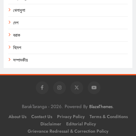
খেলাধুলা
দেশ
বরাক
বিদেশ
সম্পাদকীয়
BarakTaranga - 2026. Powered By
.
BlazeThemes
About Us
Contact Us
Privacy Policy
Terms & Conditions
Disclaimer
Editorial Policy
Grievance Redressal & Correction Policy