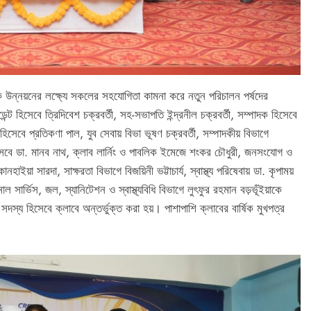
ক উন্নয়নের লক্ষ্যে সকলের সহযোগিতা কামনা করে নতুন পরিচালন পর্ষদের
্ট হিসেবে ত্রিদিবেশ চক্রবর্তী, সহ-সভাপতি ইন্দ্রনীল চক্রবর্তী, সম্পাদক হিসেবে
িসেবে প্রতিকণা পাল, যুব সেবায় বিভা ভূষণ চক্রবর্তী, সম্পাদকীয় বিভাগে
হিসেবে ডা. মানব নাথ, ক্লাব লার্নিং ও পাবলিক ইমেজে শংকর চৌধুরী, জনসংযোগ ও
াইয়া সারদা, সাক্ষরতা বিভাগে বিজয়িনী ভট্টাচার্য, স্বাস্থ্য পরিষেবায় ডা. কৃপাময়
ল সার্ভিস, জল, স্যানিটেশন ও স্বাস্থ্যবিধি বিভাগে লুৎফুর রহমান বড়ভূঁইয়াকে
দস্য হিসেবে ক্লাবে অন্তর্ভুক্ত করা হয়। পাশাপাশি ক্লাবের বার্ষিক মুখপত্র