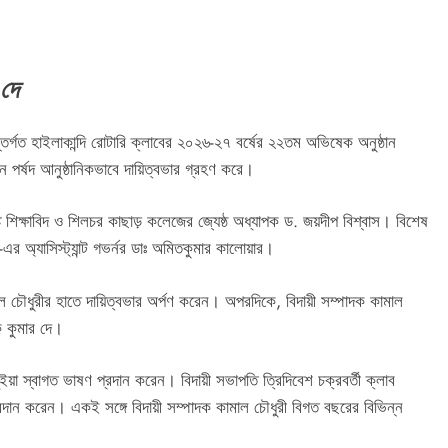
 দে
্তর্গত হাইলাকান্দি রোটারি ক্লাবের ২০২৬-২৭ বর্ষের ২২তম অভিষেক অনুষ্ঠান
ালন পর্ষদ আনুষ্ঠানিকভাবে দায়িত্বভার গ্রহণ করে।
্ট শিক্ষাবিদ ও শিলচর কাছাড় কলেজের জ্যেষ্ঠ অধ্যাপক ড. জয়দীপ বিশ্বাস। বিশেষ
র অ্যাসিস্ট্যান্ট গভর্নর ডাঃ অমিতকুমার কালোয়ার।
াল চৌধুরীর হাতে দায়িত্বভার অর্পণ করেন। অপরদিকে, বিদায়ী সম্পাদক কামাল
ক কুমার দে।
ইয়া স্বাগত ভাষণ প্রদান করেন। বিদায়ী সভাপতি ত্রিদিবেশ চক্রবর্তী ক্লাব
রদান করেন। একই সঙ্গে বিদায়ী সম্পাদক কামাল চৌধুরী বিগত বছরের বিভিন্ন