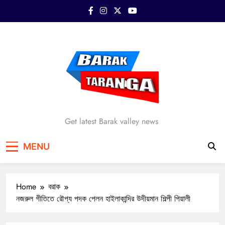
Skip
to
content
Barak Taranga
Get latest Barak valley news
MENU
Home
বরাক
নজরুল গীতিতে রৌপ্য পদক পেলন হাইলাকান্দির উদীয়মান শিল্পী পিয়ালী