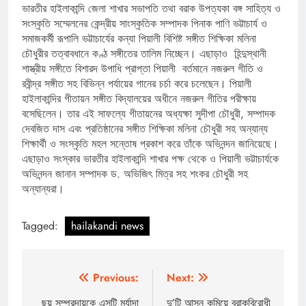
ভারতীর হাইলাকান্দি জেলা শাখার সভাপতি তথা বরাক উপত্যকা বঙ্গ সাহিত্য ও
সংস্কৃতি সম্মেলনের কেন্দ্রীয় সাংস্কৃতিক সম্পাদক পিনাক পাণি ভট্টাচার্য ও
সমাজকর্মী রূপালি ভট্টাচার্যের কন্যা পিয়ালী বিশিষ্ট সঙ্গীত শিক্ষিকা মলিনা
চৌধুরীর তত্বাবধানে কণ্ঠ সঙ্গীতের তালিম নিচ্ছেন। এছাড়াও হিন্দুস্থানী
শাস্ত্রীয় সঙ্গীতে বিশারদ উপাধি প্রাপ্তা পিয়ালী বর্তমানে নজরুল গীতি ও
রবীন্দ্র সঙ্গীত সহ বিভিন্ন পর্যায়ের গানের চর্চা করে চলেছেন। পিয়ালী
হাইলাকান্দির গীতায়ন সঙ্গীত বিদ্যালয়ের অধীনে নজরুল গীতির পরীক্ষায়
বসেছিলেন। তার এই সাফল্যে গীতায়নের অধ্যক্ষা সুদীপা চৌধুরী, সম্পাদক
দেবজিত দাস এবং প্রতিষ্ঠানের সঙ্গীত শিক্ষিকা মলিনা চৌধুরী সহ অন্যান্য
শিক্ষার্থী ও সংস্কৃতি মহল সন্তোষ প্রকাশ করে তাঁকে অভিনন্দন জানিয়েছে।
এছাড়াও সংস্কার ভারতীর হাইলাকান্দি শাখার পক্ষ থেকে ও পিয়ালী ভট্টাচার্যকে
অভিনন্দন জানান সম্পাদক ড. অভিজিৎ মিত্র সহ শংকর চৌধুরী সহ
অন্যান্যরা।
Tagged:
hailakandi news
Post
Previous:
Next:
navigation
ছয় সম্প্রদায়কে এসটি মর্যাদা
দু’টি আসন কমিয়ে বরাকবিরোধী