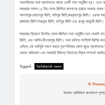
সভাপতিদের সঙ্গে প্রশাসনের আরো একটি সভা অনুষ্ঠিত হয়। এতে আগামী
শুক্রবার সকাল ১১ টায় যেসব জিপিতে জনগণের দুয়ারে সরকার নামক সভ
আলগাপুর-মোহনপুর জিপি, মনিপুর জিপি,জয়কৃষ্ণপুর জিপি। এরপর শুক্
রাঙ্গাবাক জিপি সৈয়দবন্দ জিপি, মণিপুর জিপি এবং রংপুর রামচন্ডী জিপি।
শুক্রবার বিকেলে তিনটায় যেসব জিপিতে সভা অনুষ্ঠিত হবে সেগুলি হল র
জিপি, এবং আপিন-দীননাথপুর জিপি। সভা গুলিতে সংশ্লিষ্ট জিপির 
এদিকে এই কর্মসূচি সফল করতে বৃহস্পতিবার জেলা জুড়ে প্রশাসনের
অভাব অভিযোগ এবং সরকারি বিভিন্ন বিভাগের স্কিম সম্পর্কে অবহ
Tagged:
hailakandi news
Post
Previou
navigation
সাতজন রোহিঙ্গাকে বাংলাদেশে পুশব্