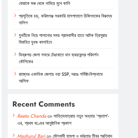
বোরাকে মঞ্চ থেকে নামিয়ে মুখে কালি
প্রসূতিকে চড়, করিমগঞ্জ সরকারি হাসপাতালে চিকিৎসকের বিরুদ্ধে
নালিশ
যুবতীকে নিয়ে পালানোর সময় গ্রামবাসীর হাতে আটক ত্রিপুরার
বিবাহিত যুবক কালাইনে
ডিব্রুগড় জেলা সফরে টেঙাখাতে ধান ক্রয়কেন্দ্র পরিদর্শন
কৌশিকের
রাজ্যের একাধিক জেলায় নয়া SSP, দরঙে শর্মিষ্ঠা-বিশ্বনাথে
আসিফ
Recent Comments
Reeta Chanda
on
সাহিত্যযাত্রায় নতুন অধ্যায় ‘প্রতাপ’-
এর, প্রথম খণ্ডের আনুষ্ঠানিক প্রকাশ
Mashurul Bari
on
মৌলবাদী হামলা ও বর্বরতার তীব্র প্রতিবাদ