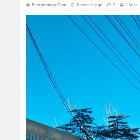
Baraktaranga.com
8 Months Ago
0
1 Mins