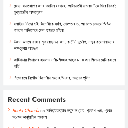
লন্ডনে বানত্রাণের জন্য তহবিল সংগ্রহ, অভিনেত্রী মেঘরঞ্জনীকে ঘিরে বিতর্ক;
মুখ্যমন্ত্রীর অসন্তোষ
ধলাইয়ে মিজো দুই কিশোরীকে ধর্ষণ, গ্রেপ্তার ৩, আদালত চত্বরে ভিডিও
ধারণের অভিযোগে জেল হাজতে মহিলা
উজান অসমে বন্যায় মৃত বেড়ে ৯৫ জন, কাটেনি দুর্ভোগ, নতুন করে প্লাবনের
আশঙ্কায় আতঙ্ক
কাটিগড়ায় শিয়ালের হামলায় নারী-শিশুসহ আহত ৮, ৪ জন শিলচর মেডিক্যালে
ভর্তি
মিজোরামে নিখোঁজ কিশোরীর মরদেহ উদ্ধার, তদন্তে পুলিশ
Recent Comments
Reeta Chanda
on
সাহিত্যযাত্রায় নতুন অধ্যায় ‘প্রতাপ’-এর, প্রথম
খণ্ডের আনুষ্ঠানিক প্রকাশ