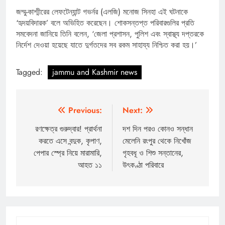
জম্মু-কাশ্মীরের লেফটেন্যান্ট গভর্নর (এলজি) মনোজ সিনহা এই ঘটনাকে
‘হৃদয়বিদারক’ বলে অভিহিত করেছেন। শোকসন্তপ্ত পরিবারগুলির প্রতি
সমবেদনা জানিয়ে তিনি বলেন, ‘জেলা প্রশাসন, পুলিশ এবং স্বাস্থ্য দপ্তরকে
নির্দেশ দেওয়া হয়েছে যাতে দুর্গতদের সব রকম সাহায্য নিশ্চিত করা হয়।’
Tagged:
jammu and Kashmir news
Post
Previous:
Next:
navigation
রণক্ষেত্র গুরুদ্বার! প্রার্থনা
দশ দিন পরও কোনও সন্ধান
করতে এসে বন্দুক, কৃপাণ,
মেলেনি রংপুর থেকে নিখোঁজ
পেপার স্প্রে নিয়ে মারামারি,
গৃহবধূ ও শিশু সন্তানের,
আহত ১১
উৎকণ্ঠা পরিবারে