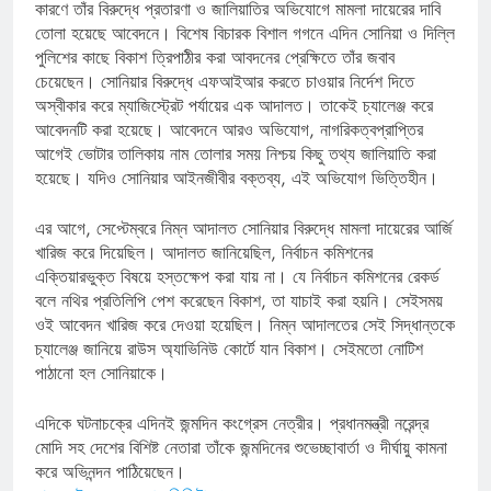
কারণে তাঁর বিরুদ্ধে প্রতারণা ও জালিয়াতির অভিযোগে মামলা দায়েরের দাবি
তোলা হয়েছে আবেদনে। বিশেষ বিচারক বিশাল গগনে এদিন সোনিয়া ও দিল্লি
পুলিশের কাছে বিকাশ ত্রিপাঠীর করা আবদনের প্রেক্ষিতে তাঁর জবাব
চেয়েছেন। সোনিয়ার বিরুদ্ধে এফআইআর করতে চাওয়ার নির্দেশ দিতে
অস্বীকার করে ম্যাজিস্ট্রেট পর্যায়ের এক আদালত। তাকেই চ্যালেঞ্জ করে
আবেদনটি করা হয়েছে। আবেদনে আরও অভিযোগ, নাগরিকত্বপ্রাপ্তির
আগেই ভোটার তালিকায় নাম তোলার সময় নিশ্চয় কিছু তথ্য জালিয়াতি করা
হয়েছে। যদিও সোনিয়ার আইনজীবীর বক্তব্য, এই অভিযোগ ভিত্তিহীন।
এর আগে, সেপ্টেম্বরে নিম্ন আদালত সোনিয়ার বিরুদ্ধে মামলা দায়েরের আর্জি
খারিজ করে দিয়েছিল। আদালত জানিয়েছিল, নির্বাচন কমিশনের
এক্তিয়ারভুক্ত বিষয়ে হস্তক্ষেপ করা যায় না। যে নির্বাচন কমিশনের রেকর্ড
বলে নথির প্রতিলিপি পেশ করেছেন বিকাশ, তা যাচাই করা হয়নি। সেইসময়
ওই আবেদন খারিজ করে দেওয়া হয়েছিল। নিম্ন আদালতের সেই সিদ্ধান্তকে
চ্যালেঞ্জ জানিয়ে রাউস অ্যাভিনিউ কোর্টে যান বিকাশ। সেইমতো নোটিশ
পাঠানো হল সোনিয়াকে।
এদিকে ঘটনাচক্রে এদিনই জন্মদিন কংগ্রেস নেত্রীর। প্রধানমন্ত্রী নরেন্দ্র
মোদি সহ দেশের বিশিষ্ট নেতারা তাঁকে জন্মদিনের শুভেচ্ছাবার্তা ও দীর্ঘায়ু কামনা
করে অভিনন্দন পাঠিয়েছেন।