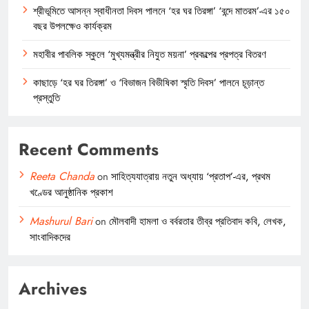
শ্রীভূমিতে আসন্ন স্বাধীনতা দিবস পালনে ‘হর ঘর তিরঙ্গা’ ‘বন্দে মাতরম’-এর ১৫০
বছর উপলক্ষেও কার্যক্রম
মহাবীর পাবলিক স্কুলে ‘মুখ্যমন্ত্রীর নিযুত ময়না’ প্রকল্পের প্রপত্র বিতরণ
কাছাড়ে ‘হর ঘর তিরঙ্গা’ ও ‘বিভাজন বিভীষিকা স্মৃতি দিবস’ পালনে চূড়ান্ত
প্রস্তুতি
Recent Comments
Reeta Chanda
on
সাহিত্যযাত্রায় নতুন অধ্যায় ‘প্রতাপ’-এর, প্রথম
খণ্ডের আনুষ্ঠানিক প্রকাশ
Mashurul Bari
on
মৌলবাদী হামলা ও বর্বরতার তীব্র প্রতিবাদ কবি, লেখক,
সাংবাদিকদের
Archives