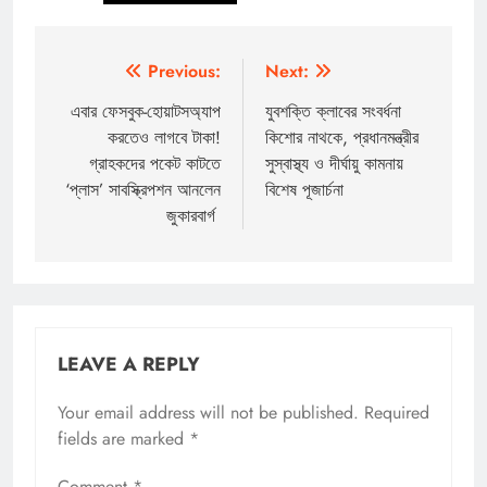
Post
Previous:
Next:
navigation
এবার ফেসবুক-হোয়াটসঅ্যাপ
যুবশক্তি ক্লাবের সংবর্ধনা
করতেও লাগবে টাকা!
কিশোর নাথকে, প্রধানমন্ত্রীর
গ্রাহকদের পকেট কাটতে
সুস্বাস্থ্য ও দীর্ঘায়ু কামনায়
‘প্লাস’ সাবস্ক্রিপশন আনলেন
বিশেষ পূজার্চনা
জুকারবার্গ
LEAVE A REPLY
Your email address will not be published.
Required
fields are marked
*
Comment
*