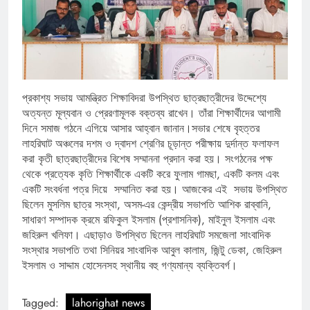
প্রকাশ্য সভায় আমন্ত্রিত শিক্ষাবিদরা উপস্থিত ছাত্রছাত্রীদের উদ্দেশ্যে
অত্যন্ত মূল্যবান ও প্রেরণামূলক বক্তব্য রাখেন। তাঁরা শিক্ষার্থীদের আগামী
দিনে সমাজ গঠনে এগিয়ে আসার আহ্বান জানান।সভার শেষে বৃহত্তর
লাহরিঘাট অঞ্চলের দশম ও দ্বাদশ শ্রেণির চূড়ান্ত পরীক্ষায় দুর্দান্ত ফলাফল
করা কৃতী ছাত্রছাত্রীদের বিশেষ সম্মাননা প্রদান করা হয়। সংগঠনের পক্ষ
থেকে প্রত্যেক কৃতি শিক্ষার্থীকে একটি করে ফুলাম গামছা, একটি কলম এবং
একটি সংবর্ধনা পত্র দিয়ে সম্মানিত করা হয়। আজকের এই সভায় উপস্থিত
ছিলেন মুসলিম ছাত্র সংস্থা, অসম-এর কেন্দ্রীয় সভাপতি আশিক রাব্বানি,
সাধারণ সম্পাদক ক্রমে রফিকুল ইসলাম (প্রশাসনিক), মাইনুল ইসলাম এবং
জহিরুল খলিফা। এছাড়াও উপস্থিত ছিলেন লাহরিঘাট সমজেলা সাংবাদিক
সংস্থার সভাপতি তথা সিনিয়র সাংবাদিক আবুল কালাম, জিন্টু ডেকা, জেহিরুল
ইসলাম ও সাদ্দাম হোসেনসহ স্থানীয় বহু গণ্যমান্য ব্যক্তিবর্গ।
Tagged:
lahorighat news