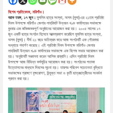
বিশেষ প্রতিবেদক, মরিগাঁও।
বরাক তরঙ্গ, ১৭ জুন :
মুসলিম ছাত্র সংস্থা, অসম (মুসা)-এর ২১তম প্রতিষ্ঠা
দিবস উপলক্ষে মরিগাঁও জেলার লাহরিঘাট উন্নয়ন খণ্ড কার্যালয়ের সভাকক্ষে
বুধবার এক জাঁকজমকপূর্ণ অনুষ্ঠানের আয়োজন করা হয়। ২০০৫ সালের ১৭
জুন একটি ছাত্র সংগঠন হিসেবে আত্মপ্রকাশ করেছিল মুসলিম ছাত্র সংস্থা,
অসম (মুসা)। দীর্ঘ ২১ বছর অতিক্রম করে আজ সংগঠনটি এক গৌরবময়
অধ্যায়ে পদার্পণ করেছে। এই প্রতিষ্ঠা দিবস উপলক্ষে মরিগাঁও জেলার
লাহরিঘাট উন্নয়ন খণ্ড কার্যালয়ের সভাকক্ষে এক বিশেষ সভার আয়োজন করা
হয়। অনুষ্ঠানটি সঞ্চালনা করেন আশিক রাব্বানি। এদিন প্রতিষ্ঠা দিবস
উপলক্ষে আজ বিভিন্ন কর্মসূচির আয়োজন করা হয়। সংগঠনের পতাকা
উত্তোলনের মাধ্যমে দিবসের সূচনা হয়। তারপর পরিবেশ সচেতনতা বৃদ্ধিতে
সভাকক্ষের প্রাঙ্গণে বৃক্ষরোপণ, উন্মুক্ত সভা ও কৃতী ছাত্রছাত্রীদের সংবর্ধনা
প্রদান করা হয়।