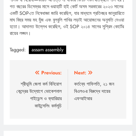
গত বছরের ডিসেম্বর মাসে গুয়াহাটি হাই কোর্ট অসম সরকারের ২০২৩ সালের
একটি SOP-তে নিষেধাজ্ঞা জারি করেছিল, যার মাধ্যমে প্রতিবছর জানুয়ারিতে
মাঘ বিহুর সময় মহ যুঁজ এবং বুলবুলি পাখির লড়াই আয়োজনের অনুমতি দেওয়া
হতো। আদালত উল্লেখ করেছিল, ওই SOP ২০১৪ সালের সুপ্রিম কোর্টের
রায়ের লঙ্ঘন।
Tagged:
assam assembly
Post
Previous:
Next:
navigation
শ্রীভূমি জেলা কর্ম বিনিয়োগ
কর্তব্যে গাফিলতি, ২১ জন
কেন্দ্রের উদ্যোগে ভোকেশনাল
বিএলও-র বিরুদ্ধে দায়ের
গাইডেন্স ও ক্যারিয়ার
এফআইআর
কাউন্সেলিং কর্মসূচি