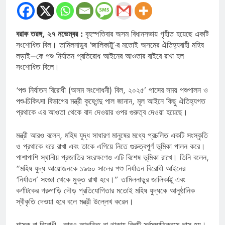
বরাক তরঙ্গ, ২৭ নভেম্বর :
বৃহস্পতিবার অসম বিধানসভায় গৃহীত হয়েছে একটি
সংশোধিত বিল। তামিলনাড়ুর ‘জালিকাট্টু’-র মতোই অসমের ঐতিহ্যবাহী মহিষ
লড়াই–কে পশু নির্যাতন প্রতিরোধ আইনের আওতার বাইরে রাখা হল
সংশোধিত বিলে।
‘পশু নির্যাতন বিরোধী (অসম সংশোধনী) বিল, ২০২৫’ পাসের সময় পশুপালন ও
পশু-চিকিৎসা বিভাগের মন্ত্রী কৃষ্ণেন্দু পাল জানান, মূল আইনে কিছু ঐতিহ্যগত
প্রথাকে এর আওতা থেকে বাদ দেওয়ার ওপর গুরুত্ব দেওয়া হয়েছে।
মন্ত্রী আরও বলেন, মহিষ যুদ্ধ সাধারণ মানুষের মধ্যে প্রচলিত একটি সংস্কৃতি
ও প্রথাকে ধরে রাখা এবং তাকে এগিয়ে নিতে গুরুত্বপূর্ণ ভূমিকা পালন করে।
পাশাপাশি স্থানীয় প্রজাতির সংরক্ষণেও এটি বিশেষ ভূমিকা রাখে। তিনি বলেন,
“মহিষ যুদ্ধ আয়োজনকে ১৯৬০ সালের পশু নির্যাতন বিরোধী আইনের
‘নির্যাতন’ সংজ্ঞা থেকে মুক্ত রাখা হবে।” তামিলনাড়ুর জালিকাট্টু এবং
কর্ণাটকের গরুগাড়ি দৌড় প্রতিযোগিতার মতোই মহিষ যুদ্ধকে আনুষ্ঠানিক
স্বীকৃতি দেওয়া হবে বলে মন্ত্রী উল্লেখ করেন।
শাসক বা বিরোধী—কারও আপত্তি না থাকায় বিলটি সর্বসম্মতিক্রমে পাস হয়।