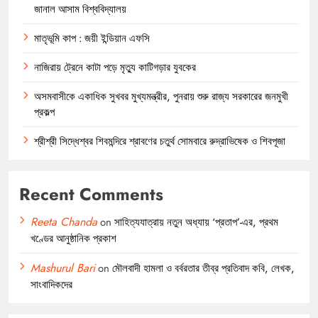
জানাল আসাম বিশ্ববিদ্যালয়
মাতৃভূমি কাপ : জয়ী ইন্ডিয়ান এফসি
নাজিরায় ট্রেনে কাটা পড়ে মৃত্যু কাটিগড়ার যুবকের
অসমবাসীকে একাধিক সুখবর মুখ্যমন্ত্রীর, পুনরায় শুরু রাজ্য সরকারের জনমুখী
প্রকল্প
শ্রীশ্রী সিদ্ধেশ্বর শিবমন্দিরে শ্রাবণের চতুর্থ সোমবারে রুদ্রাভিষেক ও শিবপূজা
Recent Comments
Reeta Chanda
on
সাহিত্যযাত্রায় নতুন অধ্যায় ‘প্রতাপ’-এর, প্রথম
খণ্ডের আনুষ্ঠানিক প্রকাশ
Mashurul Bari
on
মৌলবাদী হামলা ও বর্বরতার তীব্র প্রতিবাদ কবি, লেখক,
সাংবাদিকদের