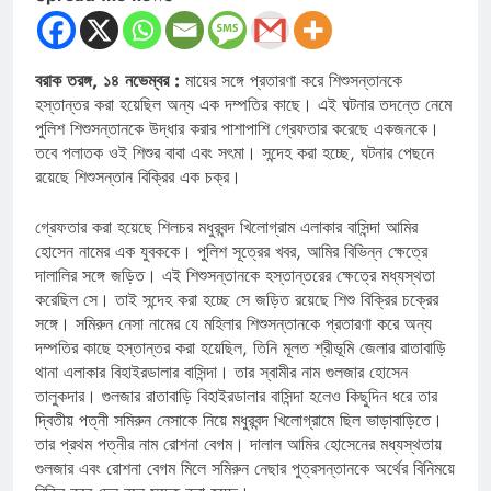
বরাক তরঙ্গ, ১৪ নভেম্বর :
মায়ের সঙ্গে প্রতারণা করে শিশুসন্তানকে
হস্তান্তর করা হয়েছিল অন্য এক দম্পতির কাছে। এই ঘটনার তদন্তে নেমে
পুলিশ শিশুসন্তানকে উদ্ধার করার পাশাপাশি গ্রেফতার করেছে একজনকে।
তবে পলাতক ওই শিশুর বাবা এবং সৎমা। সন্দেহ করা হচ্ছে, ঘটনার পেছনে
রয়েছে শিশুসন্তান বিক্রির এক চক্র।
গ্রেফতার করা হয়েছে শিলচর মধুরবন্দ খিলোগ্রাম এলাকার বাসিন্দা আমির
হোসেন নামের এক যুবককে। পুলিশ সূত্রের খবর, আমির বিভিন্ন ক্ষেত্রে
দালালির সঙ্গে জড়িত। এই শিশুসন্তানকে হস্তান্তরের ক্ষেত্রে মধ্যস্থতা
করেছিল সে। তাই সন্দেহ করা হচ্ছে সে জড়িত রয়েছে শিশু বিক্রির চক্রের
সঙ্গে। সমিরুন নেসা নামের যে মহিলার শিশুসন্তানকে প্রতারণা করে অন্য
দম্পতির কাছে হস্তান্তর করা হয়েছিল, তিনি মূলত শ্রীভূমি জেলার রাতাবাড়ি
থানা এলাকার বিহাইরডালার বাসিন্দা। তার স্বামীর নাম গুলজার হোসেন
তালুকদার। গুলজার রাতাবাড়ি বিহাইরডালার বাসিন্দা হলেও কিছুদিন ধরে তার
দ্বিতীয় পত্নী সমিরুন নেসাকে নিয়ে মধুরবন্দ খিলোগ্রামে ছিল ভাড়াবাড়িতে।
তার প্রথম পত্নীর নাম রোশনা বেগম। দালাল আমির হোসেনের মধ্যস্থতায়
গুলজার এবং রোশনা বেগম মিলে সমিরুন নেছার পুত্রসন্তানকে অর্থের বিনিময়ে