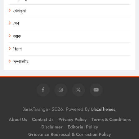
খেলাধুলা
দেশ
বরাক
বিদেশ
সম্পাদকীয়
BarakTaranga - 2026. Powered By
.
BlazeThemes
About Us
Contact Us
Privacy Policy
Terms & Conditions
Disclaimer
Editorial Policy
Grievance Redressal & Correction Policy