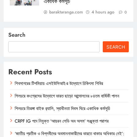
একাধিক কর্মসূচি
baraktaranga.com
4 hours ago
0
Search
SEARCH
Recent Posts
শিবসাগরের টিপমিয়ায় এসইউসিআই-র উদ্যোগে চিকিৎসা শিবির
শিলচরে কংগ্রেসের উদ্যোগে ভারত ছাড়ো আন্দোলনের ৮৪তম বার্ষিকী পালন
শিলচরে তিরঙ্গা বাইক র‍্যালি, স্বাধীনতা দিবস ঘিরে একাধিক কর্মসূচি
CRPF IG পদে নিযুক্ত ‘আয়রন লেডি অব অসম’ সঞ্জুক্তা পরাশর
‘জাতীয় প্রতীক ও বিপ্লবীদের অবমাননাকারীদের ভারতে থাকার অধিকার নেই’: