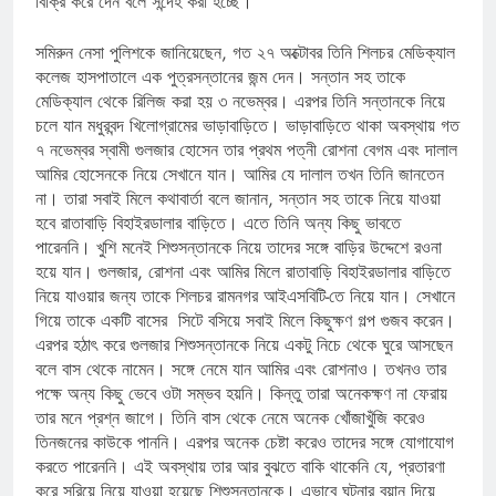
বিক্রি করে দেন বলে সন্দেহ করা হচ্ছে।
সমিরুন নেসা পুলিশকে জানিয়েছেন, গত ২৭ অক্টোবর তিনি শিলচর মেডিক্যাল
কলেজ হাসপাতালে এক পুত্রসন্তানের জন্ম দেন। সন্তান সহ তাকে
মেডিক্যাল থেকে রিলিজ করা হয় ৩ নভেম্বর। এরপর তিনি সন্তানকে নিয়ে
চলে যান মধুরবন্দ খিলোগ্রামের ভাড়াবাড়িতে। ভাড়াবাড়িতে থাকা অবস্থায় গত
৭ নভেম্বর স্বামী গুলজার হোসেন তার প্রথম পত্নী রোশনা বেগম এবং দালাল
আমির হোসেনকে নিয়ে সেখানে যান। আমির যে দালাল তখন তিনি জানতেন
না। তারা সবাই মিলে কথাবার্তা বলে জানান, সন্তান সহ তাকে নিয়ে যাওয়া
হবে রাতাবাড়ি বিহাইরডালার বাড়িতে। এতে তিনি অন্য কিছু ভাবতে
পারেননি। খুশি মনেই শিশুসন্তানকে নিয়ে তাদের সঙ্গে বাড়ির উদ্দেশে রওনা
হয়ে যান। গুলজার, রোশনা এবং আমির মিলে রাতাবাড়ি বিহাইরডালার বাড়িতে
নিয়ে যাওয়ার জন্য তাকে শিলচর রামনগর আইএসবিটি-তে নিয়ে যান। সেখানে
গিয়ে তাকে একটি বাসের সিটে বসিয়ে সবাই মিলে কিছুক্ষণ গল্প গুজব করেন।
এরপর হঠাৎ করে গুলজার শিশুসন্তানকে নিয়ে একটু নিচে থেকে ঘুরে আসছেন
বলে বাস থেকে নামেন। সঙ্গে নেমে যান আমির এবং রোশনাও। তখনও তার
পক্ষে অন্য কিছু ভেবে ওটা সম্ভব হয়নি। কিন্তু তারা অনেকক্ষণ না ফেরায়
তার মনে প্রশ্ন জাগে। তিনি বাস থেকে নেমে অনেক খোঁজাখুঁজি করেও
তিনজনের কাউকে পাননি। এরপর অনেক চেষ্টা করেও তাদের সঙ্গে যোগাযোগ
করতে পারেননি। এই অবস্থায় তার আর বুঝতে বাকি থাকেনি যে, প্রতারণা
করে সরিয়ে নিয়ে যাওয়া হয়েছে শিশুসন্তানকে। এভাবে ঘটনার বয়ান দিয়ে