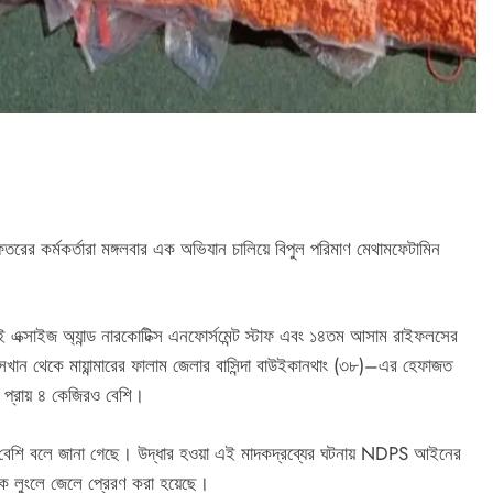
তরের কর্মকর্তারা মঙ্গলবার এক অভিযান চালিয়ে বিপুল পরিমাণ মেথামফেটামিন
ই এক্সাইজ অ্যান্ড নারকোটিক্স এনফোর্সমেন্ট স্টাফ এবং ১৪তম আসাম রাইফলসের
েখান থেকে মায়ান্মারের ফালাম জেলার বাসিন্দা বাউইকানথাং (৩৮)–এর হেফাজত
 প্রায় ৪ কেজিরও বেশি।
ার বেশি বলে জানা গেছে। উদ্ধার হওয়া এই মাদকদ্রব্যের ঘটনায় NDPS আইনের
ে লুংলে জেলে প্রেরণ করা হয়েছে।