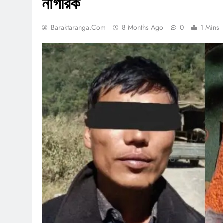
নাগরিক
Baraktaranga.com
8 Months Ago
0
1 Mins