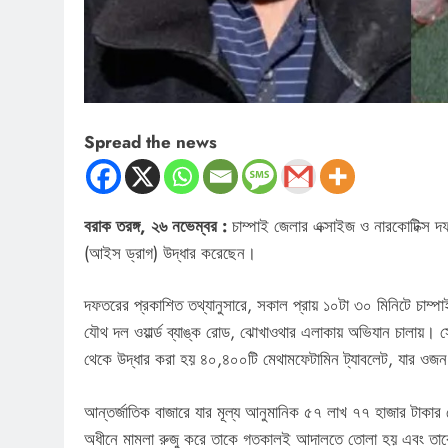
Spread the news
বরাক তরঙ্গ, ২৬ নভেম্বর :
চাম্পাই জেলার এক্সাইজ ও নারকোটিক্স দফ
(আইস ড্রাগ) উদ্ধার করেছেন।
দফতরের প্রকাশিত তথ্যানুসারে, সকাল প্রায় ১০টা ৩০ মিনিটে চাম্পা
যৌথ দল ওয়ার্ল্ড ব্যাঙ্ক রোড, ঝোখাওথার এলাকায় অভিযান চালায়। স
থেকে উদ্ধার করা হয় ৪০,৪০০টি মেথামফেটামিন ট্যাবলেট, যার ওজন
আন্তর্জাতিক বাজারে যার মূল্য আনুমানিক ৫৭ লাখ ৭৭ হাজার টাক
অধীনে মামলা রুজু করে তাকে গতকালই আদালতে তোলা হয় এবং তাক