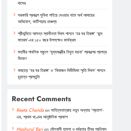
দাসের
সরকারি প্রকল্পে সুবিধা পাইয়ে দেওয়ার নামে অর্থ আদায়ের
অভিযোগ, কাটিগড়ায় চাঞ্চল্য
শ্রীভূমিতে আসন্ন স্বাধীনতা দিবস পালনে ‘হর ঘর তিরঙ্গা’ ‘বন্দে
মাতরম’-এর ১৫০ বছর উপলক্ষেও কার্যক্রম
মহাবীর পাবলিক স্কুলে ‘মুখ্যমন্ত্রীর নিযুত ময়না’ প্রকল্পের প্রপত্র
বিতরণ
কাছাড়ে ‘হর ঘর তিরঙ্গা’ ও ‘বিভাজন বিভীষিকা স্মৃতি দিবস’ পালনে
চূড়ান্ত প্রস্তুতি
Recent Comments
Reeta Chanda
on
সাহিত্যযাত্রায় নতুন অধ্যায় ‘প্রতাপ’-
এর, প্রথম খণ্ডের আনুষ্ঠানিক প্রকাশ
Mashurul Bari
on
মৌলবাদী হামলা ও বর্বরতার তীব্র প্রতিবাদ