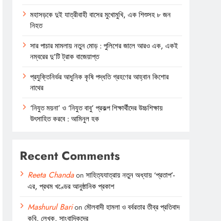
মহাসড়কে দুই যাত্রীবাহী বাসের মুখোমুখি, এক শিশুসহ ৮ জন
নিহত
সার পাচার মামলায় নতুন মোড় : পুলিশের জালে আরও এক, একই
নম্বরের দু’টি ট্রাক বাজেয়াপ্ত
প্রযুক্তিনির্ভর আধুনিক কৃষি পদ্ধতি গ্রহণের আহ্বান কিশোর
নাথের
‘নিযুত ময়না’ ও ‘নিযুত বাবু’ প্রকল্প শিক্ষার্থীদের উচ্চশিক্ষায়
উৎসাহিত করবে : আমিনুল হক
Recent Comments
Reeta Chanda
on
সাহিত্যযাত্রায় নতুন অধ্যায় ‘প্রতাপ’-
এর, প্রথম খণ্ডের আনুষ্ঠানিক প্রকাশ
Mashurul Bari
on
মৌলবাদী হামলা ও বর্বরতার তীব্র প্রতিবাদ
কবি, লেখক, সাংবাদিকদের