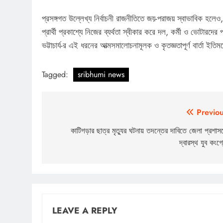
প্রসঙ্গগত উল্লেখ্য নির্বাচনী রাজনীতিতে জয়-পরাজয় স্বাভাবিক হ
প্রার্থী প্রকাশ্যে নিজের ব্যর্থতা স্বীকার করে দল, কর্মী ও ভোটার
ভট্টাচার্য-র এই ধরনের আত্মসমালোচনামূলক ও কৃতজ্ঞতাপূর্ণ বার্তা ইত
Tagged:
sribhumi news
Post
Previou
navigation
কাটিগড়ার ছাত্র মৃত্যুর ঘটনায় তদন্তের দাবিতে জেলা প্রশাস
দ্বারস্থ যুব কংগ্
LEAVE A REPLY