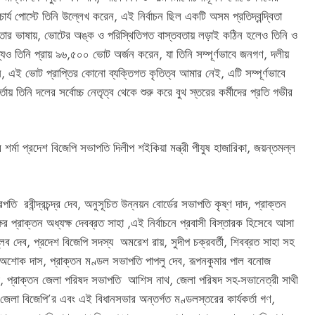
টাচার্য পোস্টে তিনি উল্লেখ করেন, এই নির্বাচন ছিল একটি অসম প্রতিদ্বন্দ্বিতা
। তার ভাষায়, ভোটের অঙ্ক ও পরিস্থিতিগত বাস্তবতায় লড়াই কঠিন হলেও তিনি ও
মধ্যেও তিনি প্রায় ৯৬,৫০০ ভোট অর্জন করেন, যা তিনি সম্পূর্ণভাবে জনগণ, দলীয়
ন, এই ভোট প্রাপ্তির কোনো ব্যক্তিগত কৃতিত্ব আমার নেই, এটি সম্পূর্ণভাবে
িনি দলের সর্বোচ্চ নেতৃত্ব থেকে শুরু করে বুথ স্তরের কর্মীদের প্রতি গভীর
 শর্মা প্রদেশ বিজেপি সভাপতি দিলীপ শইকিয়া মন্ত্রী পীযুষ হাজারিকা, জয়ন্তমল্ল
তি রবীন্দ্রচন্দ্র দেব, অনুসূচিত উন্নয়ন বোর্ডের সভাপতি কৃষ্ণ দাদ, প্রাক্তন
্ষের প্রাক্তন অধ্যক্ষ দেবব্রত সাহা ,এই নির্বাচনে প্রবাসী বিস্তারক হিসেবে আসা
প্লব দেব, প্রদেশ বিজেপি সদস্য অমরেশ রায়, সুদীপ চক্রবর্তী, শিবব্রত সাহা সহ
, অশোক দাস, প্রাক্তন মণ্ডল সভাপতি পাপলু দেব, রূপনকুমার পাল বনোজ
পাঠী, প্রাক্তন জেলা পরিষদ সভাপতি আশিস নাথ, জেলা পরিষদ সহ-সভানেত্রী সাথী
জেলা বিজেপি’র এবং এই বিধানসভার অন্তর্গত মণ্ডলস্তরের কার্যকর্তা গণ,