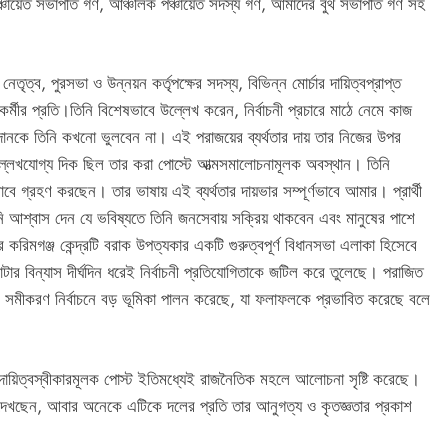
, পঞ্চায়েত সভাপতি গণ, আঞ্চলিক পঞ্চায়েত সদস্য গণ, আমাদের বুথ সভাপতি গণ সহ
তৃত্ব, পুরসভা ও উন্নয়ন কর্তৃপক্ষের সদস্য, বিভিন্ন মোর্চার দায়িত্বপ্রাপ্ত
র্মীর প্রতি।তিনি বিশেষভাবে উল্লেখ করেন, নির্বাচনী প্রচারে মাঠে নেমে কাজ
 অবদানকে তিনি কখনো ভুলবেন না। এই পরাজয়ের ব্যর্থতার দায় তার নিজের উপর
য়ে উল্লেখযোগ্য দিক ছিল তার করা পোস্টে আত্মসমালোচনামূলক অবস্থান। তিনি
গতভাবে গ্রহণ করছেন। তার ভাষায় এই ব্যর্থতার দায়ভার সম্পূর্ণভাবে আমার। প্রার্থী
 আশ্বাস দেন যে ভবিষ্যতে তিনি জনসেবায় সক্রিয় থাকবেন এবং মানুষের পাশে
 করিমগঞ্জ কেন্দ্রটি বরাক উপত্যকার একটি গুরুত্বপূর্ণ বিধানসভা এলাকা হিসেবে
বিন্যাস দীর্ঘদিন ধরেই নির্বাচনী প্রতিযোগিতাকে জটিল করে তুলেছে। পরাজিত
তিক সমীকরণ নির্বাচনে বড় ভূমিকা পালন করেছে, যা ফলাফলকে প্রভাবিত করেছে বলে
য়িত্বস্বীকারমূলক পোস্ট ইতিমধ্যেই রাজনৈতিক মহলে আলোচনা সৃষ্টি করেছে।
খছেন, আবার অনেকে এটিকে দলের প্রতি তার আনুগত্য ও কৃতজ্ঞতার প্রকাশ