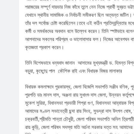
পরাজয়ের সম্পূর্ণ দায়ভার নিজ কাঁধে তুলে নেন নিজে প্রার্থী সুব্রত ভট্
যেখানে স্থানীয় সামাজিক ও নির্বাচনী সমীকরণ ছিল অত্যন্ত জটিল
তাঁর দল সর্বোচ্চ চেষ্টা করেছিলেন।তবে এই কঠিন প্রতিদ্বন্দ্বিতার 
কর্মী ও সমর্থকদের অবদান বলে উল্লেখ করেন। তিনি স্পষ্টভাবে বলে
আপনাদের সকলের পরিশ্রম ও ভালোবাসার ফল। নিজের আবেগঘন বার্তায় ত
কৃতজ্ঞতা প্রকাশ করেন।
তিনি বিশেষভাবে ধন্যবাদ জানান আসামের মুখ্যমন্ত্রী ড. হিমন্ত বিশ্ব
বড়ুয়া, কৃষ্ণেন্দু পাল কৌশিক রাই এবং বিধায়ক বিজয় মালাকার
বিধায়ক কমলাক্ষদে পুরকায়স্থ, জেলা বিজেপি সভাপতি সঞ্জীব বণিক, পুরপ
পুরপতি ডাঃ মানস দাস, অঞ্জনা রায় সুধাংশু দাস জেলা, উন্নয়ন কর্তৃপক
মুকেশ সুরিয়া, বিধানসভা প্রভারী শিপ্রা গুণ, বিধানসভা আহ্বায়ক বি
আমাদের মণ্ডল সভানেত্রী ছন্দা রায় সিংহ, সুভদ্রা দাস উৎপল ঘোষ
চক্রবর্তী,শ্রীমতি শান্তা চৌধুরী, জেলা পরিষদ সভাপতি অনিল ত্রি
রায় কুড়ি, জেলা পরিষদ সদস্যা মতি অর্চনা সরকার দত্ত সহ আমাদের 