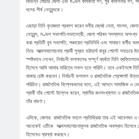
বিভিন্ন মোর্চার জেলা এবং মণ্ডল কার্যকর্তা গণ, পুর কমিশনার গণ
দলের শীর্ষ নেতৃবৃন্দকে।
এছাড়া তিনি কৃতজ্ঞতা প্রকাশ করেন দলীয় জ্যেষ্ঠ নেতা, সাংসদ, জেলা নে
নেতৃবৃন্দ, মণ্ডল সভাপতি-সভানেত্রী, জেলা পরিষদ সদস্যসহ অসংখ্য ক
করা প্রতিটি বুথ সভাপতি, পঞ্চায়েত প্রতিনিধি এবং সাধারণ কর্মীর
নিয়ে আত্মসমালোচনায় প্রার্থী সুব্রত ভট্টাচার্য বাবুর পোস্টে সবচে
স্পষ্টভাবে লেখেন, নির্বাচনী ফলাফলের সম্পূর্ণ ব্যর্থতা তিনি ব্যক্তি
হিসেবে আমি আমার দায়িত্বে সফল হতে পারিনি। তবে একইসঙ্গে তিনি
থাকার চেষ্টা করবেন। নির্বাচনী ফলাফল ও রাজনৈতিক প্রেক্ষাপট উত্তর
পরিচিত। রাজনৈতিক বিশ্লেষকদের মতে, এই আসনে সামাজিক ও ভোটার 
প্রার্থী তাঁর পোস্টে উল্লেখ করেন, স্থানীয় জনসংখ্যাগত ও রাজনৈ
তাঁর ধারণা।
এদিকে, জেলার রাজনৈতিক মহলে প্রতিক্রিয়া তার এই আবেগঘন ও দা
অনেকেই এটিকে আত্মসমালোচনামূলক রাজনৈতিক অবস্থান হিসেবে দে
হিসেবেও ব্যাখ্যা করছেন।