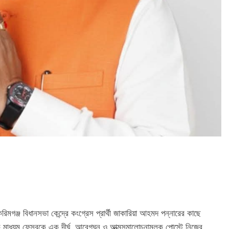
িমগঞ্জ বিধানসভা কেন্দ্রে কংগ্রেস প্রার্থী জাকারিয়া আহমদ পন্নারের কাছে
 মাধ্যম ফেসবুকে এক দীর্ঘ, আবেগঘন ও আত্মসমালোচনামূলক পোস্টে নিজের